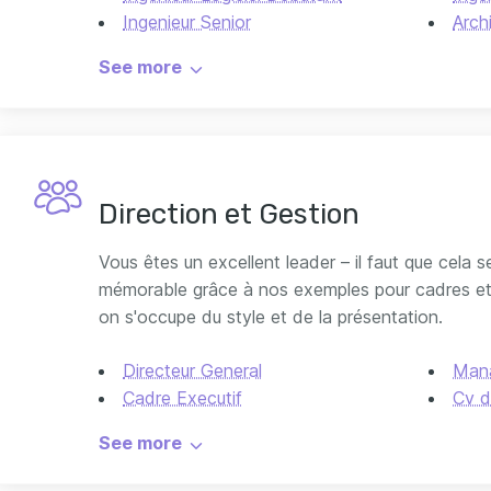
Ingenieur Senior
Arch
Architecte Paysagiste
See more
Direction et Gestion
Vous êtes un excellent leader – il faut que cela 
mémorable grâce à nos exemples pour cadres et
on s'occupe du style et de la présentation.
Directeur General
Mana
Cadre Executif
Cv 
RH
Manager des Opérations
Assi
Mana
See more