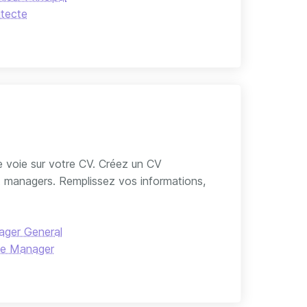
itecte
se voie sur votre CV. Créez un CV
 managers. Remplissez vos informations,
ger General
de Manager
stant de Direction
ger Adjoint