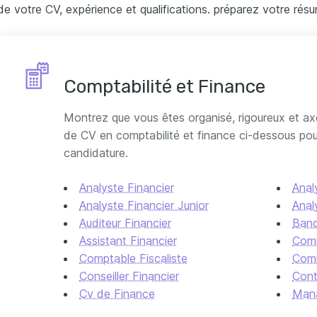
de votre CV, expérience et qualifications. préparez votre rés
Comptabilité et Finance
Montrez que vous êtes organisé, rigoureux et axé
de CV en comptabilité et finance ci-dessous pour 
candidature.
Analyste Financier
Anal
Analyste Financier Junior
Anal
Auditeur Financier
Ban
Assistant Financier
Com
Comptable Fiscaliste
Comp
Conseiller Financier
Cont
Cv de Finance
Mana
Manager