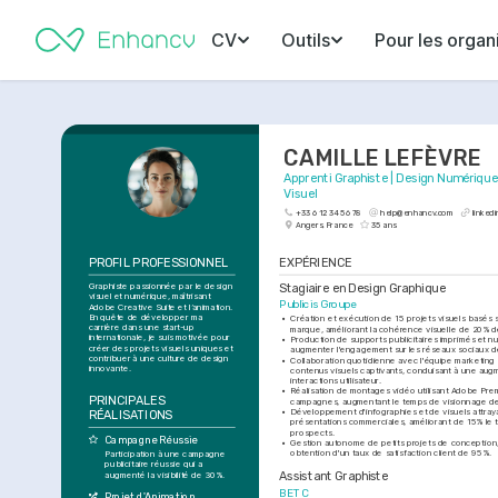
CV
Outils
Pour les organ
CAMILLE LEFÈVRE
Apprenti Graphiste | Design Numérique 
Visuel
+33 6 12 34 56 78
help@enhancv.com
linked
Angers, France
35 ans
PROFIL PROFESSIONNEL
EXPÉRIENCE
Graphiste passionnée par le design 
Stagiaire en Design Graphique
visuel et numérique, maîtrisant 
Publicis Groupe
Adobe Creative Suite et l’animation. 
En quête de développer ma 
•
Création et exécution de 15 projets visuels basés su
carrière dans une start-up 
marque, améliorant la cohérence visuelle de 20% 
internationale, je suis motivée pour 
•
Production de supports publicitaires imprimés et nu
créer des projets visuels uniques et 
augmenter l'engagement sur les réseaux sociaux 
contribuer à une culture de design 
•
Collaboration quotidienne avec l'équipe marketing
innovante.
contenus visuels captivants, conduisant à une aug
interactions utilisateur.
•
Réalisation de montages vidéo utilisant Adobe Prem
PRINCIPALES 
campagnes, augmentant le temps de visionnage d
•
Développement d'infographies et de visuels attraya
RÉALISATIONS
présentations commerciales, améliorant de 15% le 
prospects.
Campagne Réussie
•
Gestion autonome de petits projets de conception, 
obtention d'un taux de satisfaction client de 95%.
Participation à une campagne 
publicitaire réussie qui a 
Assistant Graphiste
augmenté la visibilité de 30%.
BETC
Projet d'Animation