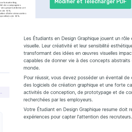
Modifier et Télécharger PDF
orts marketing, 
ilité des campagnes.
des projets internes et 
ue de 10%.
ation d'idées innovantes 
ropositions de 30%.
roposants des 
 taux de révisions de 15%.
01/2021 - 01/2022
Les Étudiants en Design Graphique jouent un rôle 
visuelle. Leur créativité et leur sensibilité esthétiq
ampagnes de 
transformant des idées en œuvres visuelles impacta
gmentant la visibilité des 
nts caritatifs, attirant 
capables de donner vie à des concepts abstraits e
monde.
01/2020 - 01/2023
Pour réussir, vous devez posséder un éventail d
Angers, France
des logiciels de création graphique et une forte ca
activités de conception, de prototypage et de com
r un CV de étudiant en design graphique pour obtenir un emploi
phie
recherchées par les employeurs.
 la photographie 
et argentique, avec une 
on en portraits.
Votre Étudiant en Design Graphique resume doit r
expériences pour capter l'attention des recruteurs.