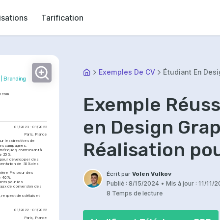
isations
Tarification
Exemples De CV
Étudiant En Des
| Branding 
in.com
Exemple Réussi
en Design Grap
01/2023 - 01/2023
Paris, France
r les directives de 
Réalisation po
des campagnes.
mériques, contribuant à 
de 25%.
 pour développer des 
mentation de 30% des 
iere Pro pour des 
Écrit par
Volen Vulkov
e 40%.
nts pour les 
Publié :
8/15/2024
•
Mis à jour :
11/11/
taux de conversion des 
8 Temps de lecture
respect des délais et 
01/2022 - 01/2022
Paris, France