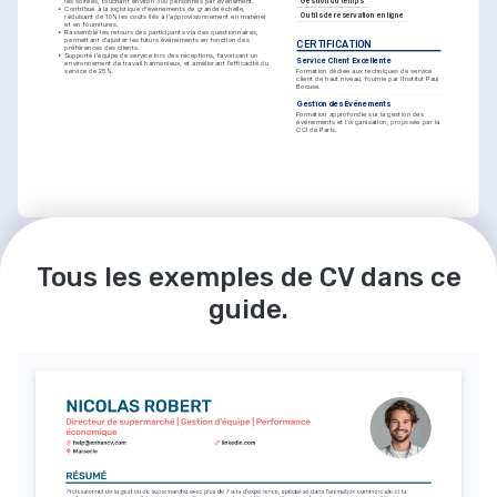
les soirées, touchant environ 300 personnes par événement.
Gestion du temps
•
Contribué à la logistique d'événements de grande échelle, 
Outils de réservation en ligne
réduisant de 10% les coûts liés à l'approvisionnement en matériel 
et en fournitures.
•
Rassemblé les retours des participants via des questionnaires, 
permettant d'ajuster les futurs événements en fonction des 
CERTIFICATION
préférences des clients.
•
Supporté l'équipe de service lors des réceptions, favorisant un 
Service Client Excellente
environnement de travail harmonieux, et améliorant l'efficacité du 
Formation dédiée aux techniques de service 
service de 25%.
client de haut niveau, fournie par l’Institut Paul 
Bocuse.
Gestion des Événements
Formation approfondie sur la gestion des 
événements et l'organisation, proposée par la 
CCI de Paris.
BÉNÉVOLAT
PASSIONS
Tous les exemples de CV dans ce
Volontaire pour l'organisation d'événements
Culinaire
Les Restos du Cœur
Passionné par la gastronomie et les 
arts culinaires, je suis constamment à la 
01/2022 - 01/2023
guide.
recherche de nouvelles recettes et 
Organisation d'événements de collecte de fonds, impliquant la 
techniques.
gestion de la logistique et le soutien aux bénévoles.
•
Aider à la coordination de collectes de fonds régulières, 
Musique
contribuant à recueillir plus de 2000 euros par événement.
J'aime écouter et découvrir divers 
•
Supporter les équipes lors de la distribution de repas, touchant 
genres musicaux, je crois que la 
jusqu'à 300 familles dans le besoin chaque semaine.
musique améliore l'ambiance de tout 
événement.
ÉDUCATION
Événements
Licence en Hôtellerie et Restauration
Je suis passionné par l'organisation 
d'événements et la création 
Institut Paul Bocuse
d'expériences mémorables pour les 
01/2021 - 01/2023
Écully, France
gens.
LANGUES
Français
Anglais
Langue 
Compétent
maternelle