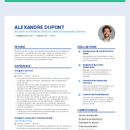
ALEXANDRE DUPONT
Étudiant en hôtellerie | Service Client | Événements | Gestion
help@enhancv.com
linkedin.com
Paris
RÉSUMÉ
RÉALISATIONS
Amélioration de la Satisfaction 
Étudiant passionné avec des expériences pratiques en hôtellerie et 
restauration. Compétences techniques solides en service client, 
Client
gestion des événements et service à la clientèle. Aspirant à 
Augmentation de la satisfaction client 
développer une carrière dans le secteur des événements tout en 
de 30% en fournissant un service rapide 
contribuant à l’excellence de l'expérience client.
lors d'événements.
Réduction des Coûts 
EXPÉRIENCE
d'Opération
Réduction de 10% des dépenses de 
Stagiaire serveur
événements en rationalisant le 
AccorHotels
processus d'approvisionnement en 
01/2023 - 01/2023
Paris
matériel.
•
Servi plus de 150 clients lors d'événements d'entreprise, assurant 
un service rapide et efficace, augmentant ainsi la satisfaction 
Formation des Nouveaux 
client de 30%.
Serveurs
•
Participé à la mise en place de plusieurs réceptions, ce qui a 
Créé un programme de formation pour 
conduit à une meilleure organisation des opérations et une 
nouveaux serveurs, augmentant 
réduction des files d'attente de 50%.
l'efficacité de l'équipe de 25%.
•
Collaboré avec une équipe de 10 personnes pour le service de 
boissons, ce qui a permis de servir 500 cocktails sur une soirée de 
Collecte de Fonds Réussie
gala, dépassant les attentes des clients.
•
Géré les retours des clients et ajusté le service en fonction de 
Organisé des événements de collecte 
leurs recommandations, résultant en une augmentation de 20% 
au sein des Restos du Cœur, générant 
des évaluations positives sur les plateformes d'événements.
plus de 2000 euros pour les familles 
•
Formé à l'utilisation des systèmes de commande numériques, 
dans le besoin.
facilitant l'efficacité du service et réduisant de 15% les erreurs de 
prise de commande.
•
Rédigé et présenté un rapport de feedback après l'événement, 
COMPÉTENCES
contribuant à des améliorations opérationnelles et à un plan de 
formation pour les nouveaux serveurs.
Service à la clientèle
Stagiaire assistante événementielle
Gestion des événements
Léon de Bruxelles
Technique de service
01/2022 - 01/2022
Paris
•
Assisté à l'organisation de plusieurs événements privés, gérant les 
Prise de commande
réservations et garantissant la satisfaction des clients pendant 