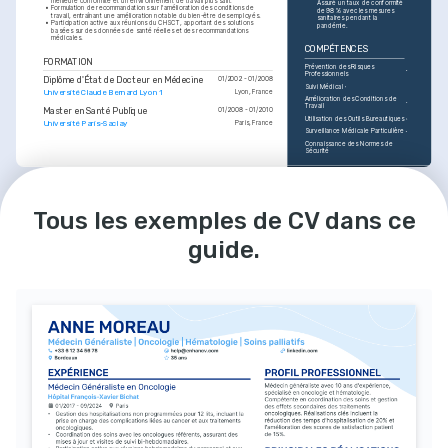
meilleure conformité et un environnement de travail plus sain.
Assuré un taux de conformité 
•
Formulation de recommandations sur l'amélioration des conditions de 
de 98 % avec les mesures 
travail, entraînant une amélioration notable du bien-être des employés.
sanitaires pendant la 
•
Participation active aux réunions du CHSCT, apportant des solutions 
pandémie.
basées sur des données de santé réelles et des recommandations 
médicales.
COMPÉTENCES
FORMATION
Prévention des Risques 
Professionnels
Diplôme d'État de Docteur en Médecine
01/2002 - 01/2008
Suivi Médical
Université Claude Bernard Lyon 1
Lyon, France
Amélioration des Conditions de 
Travail
Master en Santé Publique
01/2008 - 01/2010
Utilisation des Outils Bureautiques
Université Paris-Saclay
Paris, France
Surveillance Médicale Particulière
Connaissance des Normes de 
Sécurité
PASSIONS
LANGUES
Tous les exemples de CV dans ce
Prévention des Risques 
Randonnée
Français
Langue maternelle
Professionnels
Amateur de randonnée en 
montagne, visant à améliorer le 
Passionné par l'élaboration de 
Anglais
Compétent
bien-être mental et physique.
stratégies pour réduire les risques 
guide.
en milieu professionnel.
COURSES
Lecture Médicale
Adepte des revues médicales pour 
Gestion du Risque Chimique
se tenir à jour des dernières 
Certification en prévention des 
avancées en santé publique.
risques chimiques par l'INRS.
Ergonomie et 
Administration du Travail
Certificat en ergonomie par 
l'Université de Lorraine.