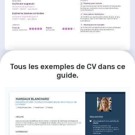
PASSIONS
ÉDUCATION
Passion pour la vente
Master en Management
Je suis fascinée par l'art de la vente et l'impact des 
Université Lumière Lyon 2
techniques modernes sur le comportement des 
Lyon, France
01/2021 - 01/2023
consommateurs.
Bachelor en Commerce et Gestion
Innovations techniques
Université Jean Moulin Lyon 3
Je m'intéresse aux nouvelles technologies et aux 
innovations dans le domaine des outils et de la 
Lyon, France
01/2017 - 01/2021
quincaillerie.
Développement durable
LANGUES
Je recherche constamment des moyens d'intégrer 
Français
Anglais
des pratiques durables dans la vente et la 
Langue maternelle
Compétent
distribution des produits.
Tous les exemples de CV dans ce
guide.