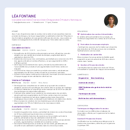
LÉA FONTAINE
Conseillère de Vente | Service Client | Négociation | Produits Techniques
help@enhancv.com
linkedin.com
Lyon, France
RÉSUMÉ
RÉALISATIONS
Avec 3 ans d’expérience dans le secteur de la vente et une expertise dans les 
Optimisation des ventes trimestrielles
produits techniques, j'ai réussi à augmenter la satisfaction client de 15% grâce à 
En améliorant la présentation des produits, j'ai 
des formations adaptées et à une gestion efficace des stocks. Je possède un 
contribué à augmenter les ventes de 20% en trois 
master en management et un intérêt marqué pour l’innovation dans la vente.
mois.
Formation de nouveaux employés
EXPÉRIENCE
J'ai dirigé des sessions de formation qui ont permis 
Conseillère de Vente
une réduction de 30% des erreurs de commande, 
PROLIANS
01/2022 - 01/1970
Lyon, France
facilitant ainsi le service client.
•
Accueilli plus de 200 clients professionnels par mois, offrant des conseils 
Fidélisation de la clientèle
adaptés sur une variété de produits techniques, augmentant ainsi la 
satisfaction client de 15%.
Mise en place d'un programme de fidélité ayant 
•
Réalisé des devis pour des commandes, permettant une conversion de 30% 
engendré un accroissement de 40% des retours 
des appels entrants en ventes effectives, ce qui a augmenté le chiffre 
clients dans l'année.
d'affaires global.
•
Géré l'approvisionnement des rayons, menant à une amélioration de 
Gestion efficace des stocks
l'accessibilité des produits et une augmentation de 25% des ventes en 
J'ai réduit le taux de rupture de stock de 15% en 
magasin.
retravaillant le système de réapprovisionnement.
•
Coordonné les mises en avant des produits saisonniers, entraînant une 
augmentation de 40% des ventes durant les promotions spéciales.
•
Assisté à la formation continue des employés, favorisant un environnement 
COMPÉTENCES
d'équipe engagé et une satisfaction client accrue.
Négociation
Merchandising
Vendeuse Technique
BHV Marais
Gestion des stocks
06/2020 - 12/2021
Paris, France
•
Développé des compétences en vente en proposant des solutions 
CRM (Systèmes de gestion de la relation 
adaptées aux besoins spécifiques des clients dans le secteur de l'outillage.
client)
•
Contribué à atteindre un objectif de vente mensuel de 50 000 € en utilisant 
des techniques de négociation efficaces.
•
Participé à des ateliers pour améliorer la connaissance des produits, 
Techniques de vente
aboutissant à une augmentation de 20% des ventes dans mon secteur.
•
Amélioré l'expérience d'achat en magasin grâce à une disposition 
Maîtrise des outils bureautiques
stratégique des produits, conduisant à une meilleure circulation des clients.
•
Mise en place de solutions de merchandising qui ont entraîné une 
augmentation de 15% de l'intérêt pour les nouveaux produits.
CERTIFICATION
Assistante de Vente
Techniques de Négociation Avancées
Leroy Merlin
01/2019 - 05/2020
Lyon, France
Formation sur les différentes stratégies de 
•
Assisté à la gestion des stocks, permettant de réduire les coûts d'inventaire 
négociation, offerte par l'organisme de formation 
de 10% en améliorant la précision des commandes.
Pro Avenir.
•
Engagé la clientèle dans des discussions sur les produits sur toute la 
gamme, entraînant un taux de satisfaction client de 95%.
Gestion Efficace des Stocks
•
Organisé des événements de vente pour présenter de nouveaux anciens 
Certification sur les meilleures pratiques pour la 
produits, augmentant leur visibilité et boostant les ventes.
gestion des inventaires, délivrée par l'organisme 
•
Description technique des produits au service client, garantissant une 
Logistique 360.
sécurité et une satisfaction optimales dans les choix de produits.