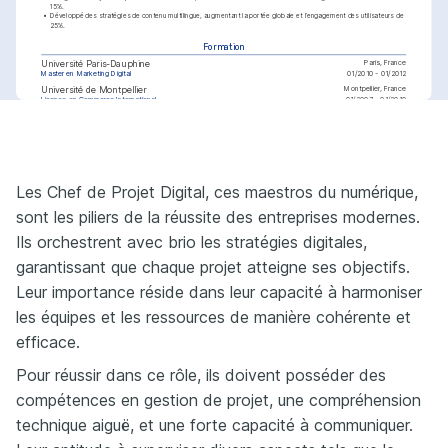
15%.
•
Développé des stratégies de contenu multilingue, augmentant la portée globale et l’engagement des utilisateurs de 
25%.
Formation
Paris, France
Université Paris-Dauphine
Master en Marketing Digital
01/2010 - 01/2012
Montpellier, France
Université de Montpellier
Licence en Commerce International
01/2007 - 01/2010
Langues
Courses
Français
Anglais
Compétent
Certification en gestion de projet PMP
PMI
Langue maternelle
Compétences
Gestion de projet
UX/UI
CRM
Omnicanal
Analyse de données
Développement web
Les Chef de Projet Digital, ces maestros du numérique,
Passions
sont les piliers de la réussite des entreprises modernes.
Techniques de luxe
Voyages
Arts visuels
Passionnée par l'intégration des 
Aime découvrir de nouvelles cultures 
Intérêt pour la photographie et la 
Ils orchestrent avec brio les stratégies digitales,
techniques numériques au sein des 
et intégrer ces expériences dans les 
création visuelle, contribuant à une 
marques de luxe.
projets professionnels.
perspective créative.
garantissant que chaque projet atteigne ses objectifs.
Courses
Certification Google UX Design
Google
Leur importance réside dans leur capacité à harmoniser
les équipes et les ressources de manière cohérente et
efficace.
Pour réussir dans ce rôle, ils doivent posséder des
compétences en gestion de projet, une compréhension
technique aiguë, et une forte capacité à communiquer.