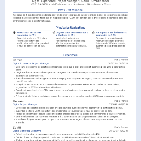
Digital Experience Project Manager | UX/UI | Omnichannel
+33 6 12 34 56 78
help@enhancv.com
linkedin.com
Nîmes, France
35 ans
Profil Professionnel
Avec plus de 5 ans d'expérience dans la gestion de projets digitaux, je suis déterminée à créer des expériences en ligne 
inoubliables. Mon expertise technique et ma passion pour l'UX/UI ont conduit à des améliorations mesurables dans des 
environnements de luxe internationaux.
Principales Réalisations
Amélioration du taux de 
Augmentation des interactions 
Participation aux événements 
conversion de 18%
utilisateurs de 25%
augmentée de 30%
Supervisé les tests UX/UI chez 
Analysé et optimisé les 
Développé des solutions de 
Hermès, identifiant des 
fonctionnalités e-service chez 
réservation en ligne pour des 
améliorations clés et augmentant 
Cartier, augmentant les 
événements VIP chez Hermès, 
le taux de conversion de 18%.
interactions utilisateurs de 25%.
augmentant la participation de 
30%.
Expérience
Paris, France
Cartier
Digital Experience Project Manager
08/2019 - 08/2023
•
Géré la mise en œuvre de solutions omnicanales telles que le click-and-collect, augmentant de 20% la satisfaction 
client.
•
Dirigé une équipe de cinq développeurs et designers dans la création de parcours utilisateurs, réduisant les 
abandons de paniers de 15%.
•
Élaboré et communiqué des guides « How to Deploy » en français et en anglais, standardisant les déploiements 
dans 35 marchés.
•
Analysé la performance des fonctionnalités e-service, proposant des améliorations basées sur les données, 
augmentant de 25% les interactions utilisateurs.
•
Coordonné avec les équipes CRM pour intégrer des mécanismes d'engagement, doublant le taux de réponse des 
campagnes.
•
Présenté des initiatives numériques aux parties prenantes, obtenant un soutien à 90% pour les nouveaux projets.
Paris, France
Hermès
Digital Project Manager
01/2016 - 07/2019
•
Développé des solutions de réservation en ligne pour des événements VIP, augmentant la participation de 30%.
•
Supervisé les tests UX/UI, identifiant des améliorations et augmentant le taux de conversion de 18%.
•
Rédigé des briefings et assuré la documentation précise des projets, utilisés dans 50 marchés à travers le monde.
•
Géré le déploiement de nouvelles fonctionnalités, achevant 95% des projets dans les délais et les budgets.
•
Formé des équipes locales pour l'adoption de nouvelles technologies, réalisant une adaptation à 100% dans 20 
marchés.
Paris, France
LVMH
Digital Marketing Executive
06/2012 - 12/2015
•
Création et gestion de campagnes numériques, augmentant la visibilité en ligne de 40%.
•
Collaboré avec les équipes produit pour lancer des initiatives rentables dans 15 marchés internationaux.
•
Rédigé des analyses de performance détaillées, informant les améliorations futures et augmentant les résultats de 