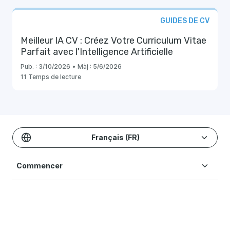
GUIDES DE CV
Meilleur IA CV : Créez Votre Curriculum Vitae
Parfait avec l'Intelligence Artificielle
Pub. :
3/10/2026
•
Màj :
5/6/2026
11 Temps de lecture
Français (FR)
Commencer
Modèles & Exemples
Créer un CV
Tarification
Ressources Blog
Modèles de CV
Aide