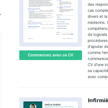
des respons
cas complex
divers et l
médecins. I
irmière spécialisée en pédiatrie
compétence
de logiciel
procédures 
d'ajouter d
comme l'emp
Commencez avec ce CV
communicat
CV d'une in
sa capacité 
avec compé
Infirmi