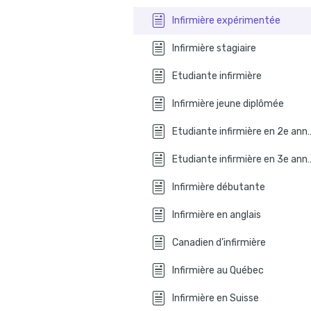
À quoi re
Infirmière expérimentée
Erreurs courantes à éviter
Infirmière stagiaire
Quel es
Etudiante infirmière
Infirmière jeune diplômée
Etudiante infirmi
Etudiante infirmi
Infirmière débutante
Infirmière en anglais
Canadien d’infirmière
Infirmière au Québec
Infirmière en Suisse