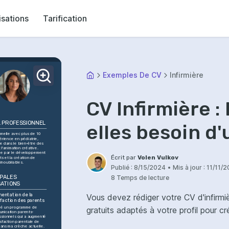
isations
Tarification
Exemples De CV
Infirmière
CV Infirmière :
L PROFESSIONNEL
elles besoin d'
nelle avec plus de 10 
rience en pédiatrie, 
e dans le bien-être des 
 l'animation créative. 
e par le développement 
Écrit par
Volen Vulkov
s et la création de 
inoubliables.
Publié :
8/15/2024
•
Mis à jour :
11/11/
PALES 
8 Temps de lecture
SATIONS
entation de la 
Vous devez rédiger votre CV d'infirm
sfaction des parents
ré un programme de 
gratuits adaptés à votre profil pour c
nication parents-
ssionnels qui a augmenté 
isfaction parentale de 
ans ma crèche actuelle.