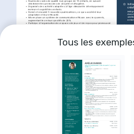
•
Fournis des soins de qualité à un groupe de 15 enfants, en suivant 
strictement les protocoles de sécurité et d'hygiène.
Initi
•
Organisés des activités adaptées à l'âge stimulant le développement 
créa
moteur et cognitif des enfants.
Intégr
•
Formé et encadré 5 nouvelles puéricultrices, ce qui a accéléré leur 
dans 
adaptation et leur efficacité.
améli
•
Mis en place un système de communication efficace avec les parents, 
enfan
augmentant les retours positifs de 20%.
•
Participe à l'organisation des espaces de jeux et de repos pour promouvoir 
Rédu
un environnement sain et sécurisé.
médi
Assistant puéricultrice
01/2010 - 02/2013
Mis en
des ré
Crèche Les Abeilles
Lyon
Tous les exemple
allerg
•
Assuré la supervision quotidienne et les soins d'un groupe de 10 enfants, 
incid
garantissant leur sécurité et bien-être.
•
Veillé à la propreté des locaux et des équipements, maintenant des normes 
Form
d'hygiène élevées.
équi
•
Renseigné les parents sur les moments clés de la journée de leurs enfants, 
Formé
contribuant à renforcer le lien de confiance.
nouve
•
Participé au développement d'activités créatives adaptées, soutenant la 
puéric
croissance émotionnelle et cognitive des enfants.
effica
premi
FORMATION
COMPÉ
Master en Pédiatrie
01/2007 - 01/2009
Université Paris Descartes
Paris
Soins péd
Conceptio
Licence en Sciences de l'Éducation
01/2004 - 01/2007
Gestion d
Université de Reims Champagne-Ardenne
Reims
Communica
Sécurité 
Premiers 
PASSIONS
LANGU
Voyages culturels
Développement de l'enfant
Français