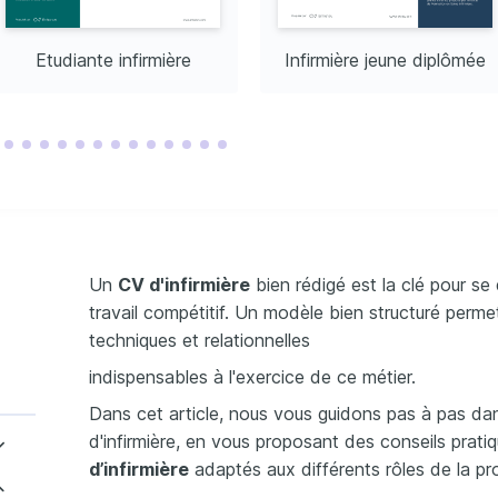
ternelle
Avancé
Etudiante infirmière
Infirmière jeune diplômée
ES
n en Psychologie de 
 Université Paris 8, axé 
veloppement 
ique des enfants âgés 
ans.
n en Premiers 
 Pédiatriques
ion Croix-Rouge 
pour les premiers 
pécifiques aux enfants 
e.
Un
CV d'infirmière
bien rédigé est la clé pour s
travail compétitif. Un modèle bien structuré perm
techniques et relationnelles
indispensables à l'exercice de ce métier.
Dans cet article, nous vous guidons pas à pas da
d'infirmière, en vous proposant des conseils prat
d’infirmière
adaptés aux différents rôles de la pr