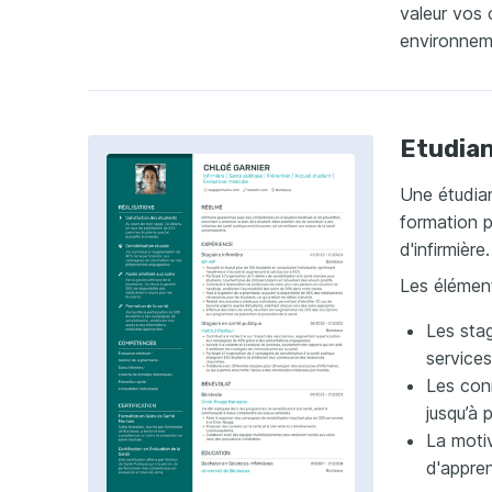
valeur vos 
environneme
Etudian
Une étudian
formation p
d'infirmière.
Les élément
Les sta
services
Les con
jusqu’à 
La motiv
d'appre