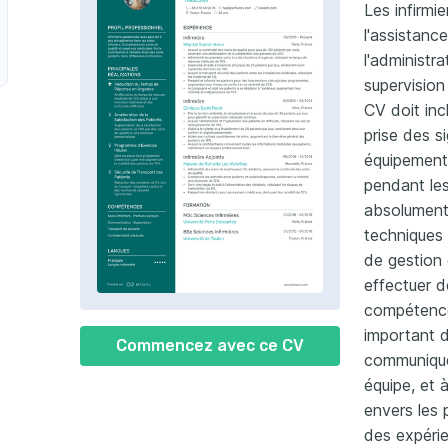
Les infirmi
l'assistanc
l'administr
supervision
CV doit inc
prise des s
équipements
pendant le
absolument
anesthésiste urgentiste
techniques t
de gestion 
effectuer d
compétences
important d
Commencez avec ce CV
communiquer
équipe, et 
envers les 
des expéri