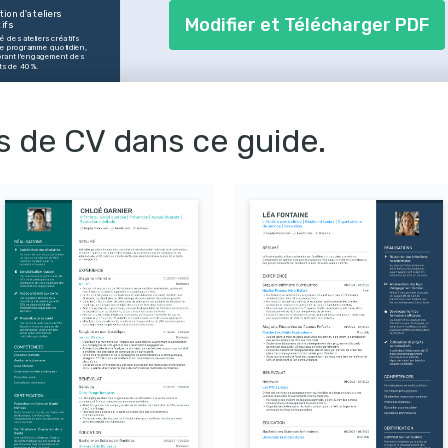
ation d'ateliers 
Modifier et Télécharger PDF
tifs
é des ateliers créatifs 
le programme quotidien, 
orant l'engagement des 
ts de 40%.
ction des incidents 
caux
 place un suivi rigoureux 
gimes alimentaires et 
s de CV dans ce guide.
ies, réduisant les 
ents médicaux de 30%.
ation de nouvelle 
pe
 et encadré une 
lle équipe de 5 
ultrices, augmentant leur 
cité de 50% dès les 6 
ers mois.
TENCES
iatriques
n d'activités éducatives
'équipe
tion parent-enfant
et hygiène
secours
ES