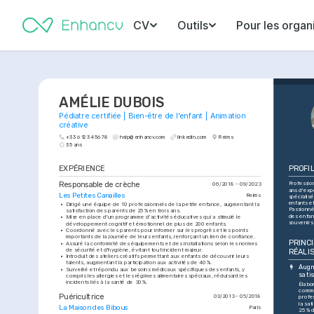
CV
Outils
Pour les organ
AMÉLIE DUBOIS
Pédiatre certifiée | Bien-être de l'enfant | Animation 
créative
+33 6 12 34 56 78
help@enhancv.com
linkedin.com
Reims
35 ans
EXPÉRIENCE
PROFI
Responsable de crèche
Profession
06/2018 - 09/2023
ans d'expé
Les Petites Canailles
Reims
spécialisé
enfants et
•
Dirigé une équipe de 10 professionnels de la petite enfance, augmentant la 
Passionné
satisfaction des parents de 25% en trois ans.
des enfant
•
Mise en place d'un programme d'activités éducatives qui a stimulé le 
souvenirs 
développement cognitif et émotionnel de plus de 200 enfants.
•
Coordonné avec les parents pour informer sur les progrès et les points 
importants de la journée de leurs enfants, renforçant un lien de confiance.
PRINCI
•
Assuré la conformité des équipements et des installations selon les normes 
de sécurité et d'hygiène, évitant tout incident majeur.
RÉALI
•
Introduit des ateliers créatifs permettant aux enfants de découvrir leurs 
talents, augmentant la participation aux activités de 40%.
Augm
•
Surveillé et répondu aux besoins médicaux spécifiques des enfants, y 
sati
compris les allergies et les régimes alimentaires spéciaux, réduisant les 
incidents liés à la santé de 30%.
Élabo
commu
Puéricultrice
03/2013 - 05/2018
profe
la sat
La Maison des Bibous
Paris
25% d