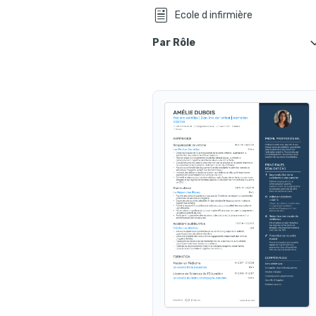
Ecole d infirmière
Par Rôle
Inf
Infirmière en chef
Infirmière de bloc opératoire
Infirmière libérale
Infirmière de nuit
Infirmière coordinatrice
Infirmière cadre de santé
Infirmière de santé au travail
Infirmière en gériatrie