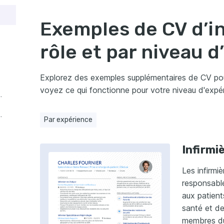
ssemble un bon CV d'infirmière ?
Exemples de CV d’in
rôle et par niveau 
t le meilleur format de CV pour le domaine de la santé ?
Explorez des exemples supplémentaires de CV pour 
voyez ce qui fonctionne pour votre niveau d'expér
ère en 2e année
ère en 3e année
Par expérience
Infirmi
Les infirmi
responsable
aux patient
santé et d
membres du 