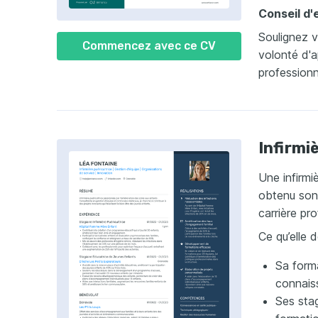
Conseil d'
Soulignez 
Commencez avec ce CV
volonté d'
professionn
Infirmi
Une infirm
obtenu son
carrière pro
Ce qu’elle 
Sa form
connais
Ses stag