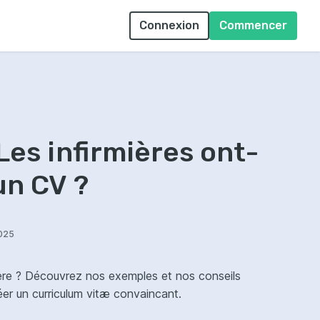
Connexion
Commencer
 Les infirmières ont-
un CV ?
2025
ière ? Découvrez nos exemples et nos conseils
réer un curriculum vitæ convaincant.