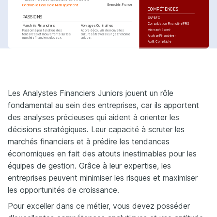
Grenoble Ecole de Management
Grenoble, France
COMPÉTENCES
PASSIONS
SAP BFC
Consolidation Financière
IFRS
Marchés Financiers
Voyages Culinaires
Microsoft Excel
Passionné par l'analyse des 
Adore découvrir de nouvelles 
tendances et mouvements sur les 
cultures à travers leur gastronomie 
Analyse Financière
marchés financiers globaux.
unique.
Audit Comptable
PASSIONS
LANGUES
Randonnée
Français
Langue maternelle
Apprécie les randonnées en 
montagne, notamment dans les 
Anglais
Compétent
Alpes.
Les Analystes Financiers Juniors jouent un rôle
COURSES
fondamental au sein des entreprises, car ils apportent
Certification IFRS
Obtenu de la part de 
l'Association of Chartered 
des analyses précieuses qui aident à orienter les
Certified Accountants en 2020.
Formation avancée en 
décisions stratégiques. Leur capacité à scruter les
Audit Financier
Délivrée par PwC Academy en 
2019.
marchés financiers et à prédire les tendances
économiques en fait des atouts inestimables pour les
équipes de gestion. Grâce à leur expertise, les
entreprises peuvent minimiser les risques et maximiser
les opportunités de croissance.
Pour exceller dans ce métier, vous devez posséder