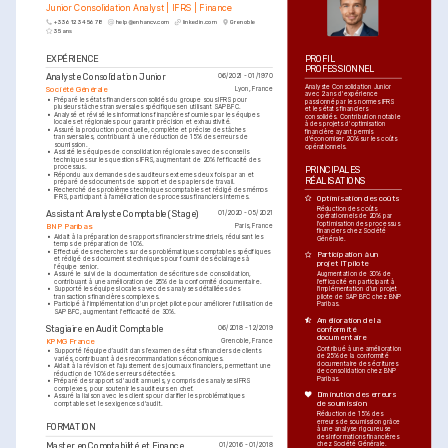
Junior Consolidation Analyst | IFRS | Finance
+33 6 12 34 56 78
help@enhancv.com
linkedin.com
Grenoble
35 ans
EXPÉRIENCE
PROFIL 
PROFESSIONNEL
Analyste Consolidation Junior
06/2021 - 01/1970
Analyste Consolidation Junior 
Société Générale
Lyon, France
avec 2 ans d'expérience 
•
Préparé les états financiers consolidés du groupe sous IFRS pour 
passionné par les normes IFRS 
plusieurs tâches transversales spécifiques en utilisant SAP BFC.
et les états financiers 
•
Analysé et révisé les informations financières fournies par les équipes 
consolidés. Contribution notable 
locales et régionales pour garantir précision et exhaustivité.
à des projets d'optimisation 
•
Assuré la production ponctuelle, complète et précise des tâches 
financière ayant permis 
transversales, contribuant à une réduction de 15% des erreurs de 
d'économiser 20% sur les coûts 
soumission.
opérationnels.
•
Assisté les équipes de consolidation régionales avec des conseils 
techniques sur les questions IFRS, augmentant de 20% l'efficacité des 
processus.
PRINCIPALES 
•
Répondu aux demandes des auditeurs externes deux fois par an et 
RÉALISATIONS
préparé des documents de support et des papiers de travail.
•
Recherché des problèmes techniques comptables et rédigé des mémos 
IFRS, participant à l'amélioration des processus financiers internes.
Optimisation des coûts
Réduction des coûts 
Assistant Analyste Comptable (Stage)
01/2020 - 05/2021
opérationnels de 20% par 
l'optimisation des processus 
BNP Paribas
Paris, France
financiers chez Société 
•
Aidait à la préparation des rapports financiers trimestriels, réduisant les 
Générale.
temps de préparation de 10%.
•
Effectué des recherches sur des problématiques comptables spécifiques 
Participation à un 
et rédigé des documents techniques pour fournir des éclairages à 
projet IT pilote
l'équipe senior.
•
Assuré le suivi de la documentation des écritures de consolidation, 
Augmentation de 30% de 
contribuant à une amélioration de 25% de la conformité documentaire.
l'efficacité en participant à 
•
Supporté les équipes locales avec des analyses détaillées des 
l'implémentation d'un projet 
transactions financières complexes.
pilote de SAP BFC chez BNP 
•
Participé à l'implémentation d'un projet pilote pour améliorer l'utilisation de 
Paribas.
SAP BFC, augmentant l'efficacité de 30%.
Amélioration de la 
Stagiaire en Audit Comptable
06/2018 - 12/2019
conformité 
documentaire
KPMG France
Grenoble, France
Contribué à une amélioration 
•
Supporté l’équipe d’audit dans l’examen des états financiers de clients 
de 25% de la conformité 
variés, contribuant à des recommandations économiques.
documentaire des écritures 
•
Aidait à la révision et l'ajustement des journaux financiers, permettant une 
de consolidation chez BNP 
réduction de 10% des erreurs détectées.
Paribas.
•
Préparé des rapports d'audit annuels, y compris des analyses IFRS 
complexes, pour soutenir les auditeurs en chef.
Diminution des erreurs 
•
Assuré la liaison avec les clients pour clarifier les problématiques 
de soumission
comptables et les exigences d'audit.
Réduction de 15% des 
erreurs de soumission grâce 
FORMATION
à une analyse rigoureuse 
des informations financières 
chez Société Générale.
Master en Comptabilité et Finance
01/2016 - 01/2018