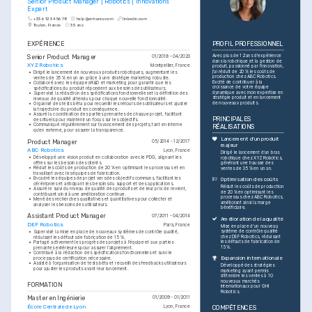
Senior Product Manager | Robotics | Innovations 
Expert
+33 6 12 34 56 78
help@enhancv.com
linkedin.com
Toulon, France
35 ans
EXPÉRIENCE
PROFIL PROFESSIONNEL
Senior Product Manager
Avec plus de 12 ans d'expérience 
01/2018 - 04/2023
dans la robotique et la gestion de 
XYZ Robotics
Montpellier, France
produit, passionné par l'innovation, 
j'ai réduit de 20 % les coûts de 
•
Dirigé le lancement de nouveaux produits robotiques, augmentant les 
production chez ABC Robotics. 
ventes de 35 % en un an grâce à une stratégie marketing robuste.
Excité de contribuer à la 
•
Collaboré avec les équipes R&D et marketing pour garantir que les 
croissance de votre équipe 
spécifications du produit répondent aux besoins des utilisateurs.
dynamique avec mon expertise en 
•
Supervisé la rédaction des spécifications fonctionnelles et la définition des 
stratégie produit et en lancement 
niveaux de qualité attendus pour chaque nouvelle fonctionnalité.
de nouveaux produits.
•
Organisé des tests bêta pour recueillir les retours des utilisateurs et ajuster 
la trajectoire du produit en conséquence.
•
Assuré la coordination des parties prenantes de chaque projet, facilitant 
PRINCIPALES 
des rituels pour maintenir un focus sur les objectifs.
•
Communiqué régulièrement sur l’avancement des projets, tant en interne 
RÉALISATIONS
qu’en externe, pour assurer la transparence.
Lancement d'un produit 
Product Manager
05/2014 - 12/2017
majeur
ABC Robotics
Lyon, France
Dirigé le lancement d’un bras 
•
Développé une vision produit en collaboration avec le PDG, alignant les 
robotique chez XYZ Robotics, 
offres sur les besoins des clients.
générant une hausse des 
•
Réduit les coûts de production de 20 % en optimisant les processus et en 
ventes de 35 % en un an.
travaillant avec les équipes de fabrication.
•
Encadré les équipes de projet vers des objectifs communs, facilitant les 
Optimisation des coûts
cérémonies et anticipant les besoins du support et des applications.
Réduit les coûts de production 
•
Assuré le suivi du niveau de qualité des produits et de leur prix de revient, 
de 20 % en optimisant les 
contribuant ainsi à une amélioration continue.
processus chez ABC Robotics, 
•
Mené des recherches qualitatives et quantitatives pour collecter et 
améliorant ainsi la marge 
analyser les besoins des utilisateurs.
bénéficiaire.
Assistant Product Manager
07/2011 - 04/2014
Amélioration de la qualité
DEF Robotics
Paris, France
Mise en place d'un nouveau 
système de contrôle qualité 
•
Supervisé la mise en place de nouveaux systèmes de contrôle qualité, 
chez DEF Robotics, réduisant 
réduisant les défauts de fabrication de 15 %.
les défauts de fabrication de 
•
Partagé activement les progrès des projets à l’équipe et aux parties 
15 %.
prenantes extérieures pour assurer l’alignement.
•
Contribué à la rédaction des spécifications fonctionnelles et suivi le 
Expansion internationale
processus de certification nécessaire.
•
Assisté à l’organisation de tests bêta et recueilli des feedbacks utilisateurs 
Développé des stratégies 
pour ajuster les produits avant leur lancement.
marketing ayant permis 
d’étendre les ventes à 10 
nouveaux marchés 
FORMATION
internationaux pour GHI 
Robotics.
Master en Ingénierie
01/2009 - 01/2011
École Centrale de Lyon
Lyon, France
COMPÉTENCES