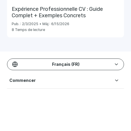
Expérience Professionnelle CV : Guide
Complet + Exemples Concrets
Pub. :
2/3/2025
•
Màj :
6/15/2026
8 Temps de lecture
Français (FR)
Commencer
Modèles & Exemples
Créer un CV
Tarification
Ressources Blog
Modèles de CV
Aide
Modèle CV Simple
Conditions d'utilisation
Outils
Comment faire un CV
Modèle CV Moderne