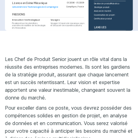
Licence en Génie Mécanique
01/2006 - 01/2009
Gestion de produit
Robotics
Université de Technologie de Compiègne
Compiègne, France
Stratégie produit
Analyse de marché
PASSIONS
Coordination de projet
Certification produit
Innovation technologique
Voyages
Passionné par les dernières 
Voyager à travers de nouveaux pays 
avancées en matière de technologie 
et découvrir de nouvelles cultures.
LANGUES
et d'innovation.
Français
Langue maternelle
PASSIONS
COURSES
Anglais
Compétent
Cuisine
Certification PMP
Certifié par le Project Management 
Expérimenter de nouvelles recettes 
Institute (PMI) pour la gestion de 
et techniques culinaires.
projet.
Robotics and Autonomous 
Les Chef de Produit Senior jouent un rôle vital dans la
Systems
Cours dispensé par l'Institut de 
Technologie du Massachusetts 
réussite des entreprises modernes. Ils sont les gardiens
(MIT) pour la robotique.
de la stratégie produit, assurant que chaque lancement
est un succès retentissant. Leur vision et expertise
apportent une valeur inestimable, changeant souvent la
donne du marché.
Pour exceller dans ce poste, vous devrez posséder des
compétences solides en gestion de projet, en analyse
de données et en communication. Vous serez valorisé
pour votre capacité à anticiper les besoins du marché et