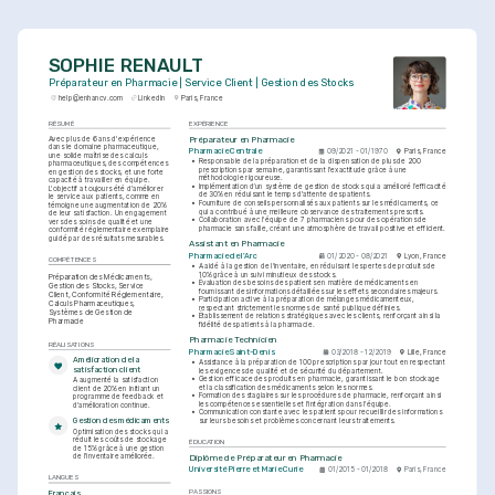
SOPHIE RENAULT
Préparateur en Pharmacie | Service Client | Gestion des Stocks
help@enhancv.com
LinkedIn
Paris, France
RÉSUMÉ
EXPÉRIENCE
Préparateur en Pharmacie
Avec plus de 6 ans d'expérience 
dans le domaine pharmaceutique, 
Pharmacie Centrale
09/2021 - 01/1970
Paris, France
une solide maîtrise des calculs 
•
Responsable de la préparation et de la dispensation de plus de 200 
pharmaceutiques, des compétences 
prescriptions par semaine, garantissant l'exactitude grâce à une 
en gestion des stocks, et une forte 
méthodologie rigoureuse.
capacité à travailler en équipe. 
•
Implémentation d’un système de gestion de stocks qui a amélioré l’efficacité 
L'objectif a toujours été d'améliorer 
de 30% en réduisant le temps d'attente des patients.
le service aux patients, comme en 
•
Fourniture de conseils personnalisés aux patients sur les médicaments, ce 
témoigne une augmentation de 20% 
qui a contribué à une meilleure observance des traitements prescrits.
de leur satisfaction. Un engagement 
•
Collaboration avec l'équipe de 7 pharmaciens pour des opérations de 
vers des soins de qualité et une 
pharmacie sans faille, créant une atmosphère de travail positive et efficient.
conformité réglementaire exemplaire 
guidé par des résultats mesurables.
Assistant en Pharmacie
Pharmacie de l'Arc
01/2020 - 08/2021
Lyon, France
COMPÉTENCES
•
A aidé à la gestion de l'inventaire, en réduisant les pertes de produits de 
10% grâce à un suivi minutieux des stocks.
Préparation des Médicaments, 
•
Évaluation des besoins des patients en matière de médicaments en 
Gestion des Stocks, Service 
fournissant des informations détaillées sur les effets secondaires majeurs.
Client, Conformité Réglementaire, 
•
Participation active à la préparation de mélanges médicamenteux, 
Calculs Pharmaceutiques, 
respectant strictement les normes de santé publique définies.
Systèmes de Gestion de 
•
Établissement de relations stratégiques avec les clients, renforçant ainsi la 
Pharmacie
fidélité des patients à la pharmacie.
Pharmacie Technicien
RÉALISATIONS
Pharmacie Saint-Denis
03/2018 - 12/2019
Lille, France
Amélioration de la 
•
Assistance à la préparation de 100 prescriptions par jour tout en respectant 
satisfaction client
les exigences de qualité et de sécurité du département.
•
Gestion efficace des produits en pharmacie, garantissant le bon stockage 
A augmenté la satisfaction 
et la classification des médicaments selon les normes.
client de 20% en initiant un 
•
Formation des stagiaires sur les procédures de pharmacie, renforçant ainsi 
programme de feedback et 
les compétences essentielles et l'intégration dans l'équipe.
d'amélioration continue.
•
Communication constante avec les patients pour recueillir des informations 
Gestion des médicaments
sur leurs besoins et problèmes concernant leurs traitements.
Optimisation des stocks qui a 
réduit les coûts de stockage 
ÉDUCATION
de 15% grâce à une gestion 
de l'inventaire améliorée.
Diplôme de Préparateur en Pharmacie
Université Pierre et Marie Curie
01/2015 - 01/2018
Paris, France
LANGUES
PASSIONS
Français