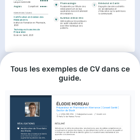
Langue maternelle
Pharmacologie
Bénévolat en Santé
Anglais
Compétent
Passionnée par l'étude des 
Engagée dans des activités 
médicaments et de leur 
de sensibilisation et 
application dans le traitement 
d'éducation sur la santé dans 
FORMATION / COURS
des maladies.
la communauté.
Certification en Gestion des 
Nutrition et Bien-être
Médicaments
Intéressée par les pratiques 
Institut de Formation en Pharmacie, 
de santé naturelles et le 
2020
bien-être holistique des 
patients.
Techniques Avancées de 
Préparation
École de Santé, 2021
Tous les exemples de CV dans ce
guide.