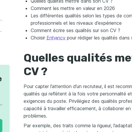
Quelles qualités mettre dans son CV ?
rience
Comment les mettre en valeur en 2026
Les différentes qualités selon les types de co
d'exemples de qualité CV par secteur ou profession
professionnels et les niveaux d’expérience
Comment écrire ses qualités sur son CV ?
es qualités CV ? 7 conseils clés
Choisir
Enhancv
pour rédiger les qualités dans
ntre qualités, atouts et compétences et aptitudes
Quelles qualités me
r avec Enhancv
CV ?
e
Pour capter l’attention d’un recruteur, il est reco
qualités qui reflètent à la fois votre personnalité 
exigences du poste. Privilégiez des qualités profe
s-
capacité à travailler efficacement, à collaborer e
problèmes.
Par exemple, des traits comme la rigueur, l’adaptabili