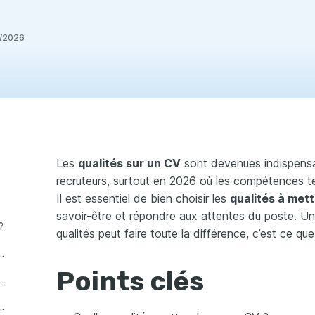
/2026
Les
qualités sur un CV
sont devenues indispensab
recruteurs, surtout en 2026 où les compétences te
Il est essentiel de bien choisir les
qualités à met
savoir-être et répondre aux attentes du poste. U
?
qualités peut faire toute la différence, c’est ce que
tionner les qualités d'un CV
Points clés
nt mettre en valeur ses qualités en 2026
ofessionnelle et personnelle dans un CV