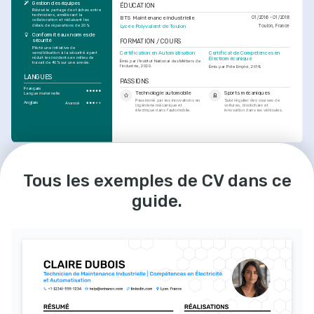
Gestion des équipes
ÉDUCATION
Révisé le partage des tâches entre 
techniciens, améliorant la 
BTS Maintenance industrielle
01/2016 - 01/2018
collaboration et réduisant les 
délais de réparations de 20%.
Lycée Polyvalent de Toulon
Toulon, France
Conformité aux normes de 
sécurité
FORMATION / COURS
Piloté une initiative de 
sensibilisation à la sécurité ayant 
Certification en Automatisation
Certificat de Compétences en 
réduit les incidents en milieu de 
Électromécanique
Émis par l'Institut National des Métiers de 
travail de 40% sur une année.
l'Industrie, 2020.
Émis par Pôle Emploi, 2019.
LANGUES
PASSIONS
Français
Technologie automobile
Sports mécaniques
Langue maternelle
Passionné par les innovations en 
Suivi régulier des courses de 
Anglais
Avancé
ingénierie mécanique et 
voitures, blockchain et 
électrique dans l'automobile.
innovation dans les véhicules.
Tous les exemples de CV dans ce
guide.