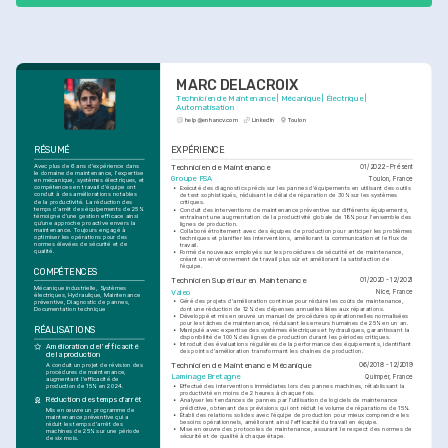
MARC DELACROIX
Technicien de Maintenance | Mécanique | Électrique | 
Automatisation
help@enhancv.com
LinkedIn
Toulon
RÉSUMÉ
EXPÉRIENCE
Technicien de Maintenance
Avec plus de 6 ans d'expérience dans 
01/2022 - Présent
le domaine de maintenance, l'expertise 
Groupe PSA
Toulon, France
en mécanique, systèmes électriques, et 
compétences en travail d'équipe ont 
•
Exécuté des diagnostics précis sur les pannes d'équipements en utilisant des outils 
conduit à des améliorations notables 
de test sophistiqués, réduisant le délai de réparation de 30% sur les systèmes 
de la productivité. La réduction des 
critiques.
temps d'arrêt des équipements de 25% 
•
Conduit des interventions de maintenance préventive sur différents équipements, 
témoigne d'une gestion efficace ainsi 
entraînant une augmentation de la productivité globale de 18% pour l'ensemble des 
qu'une approche proactive envers la 
lignes de production.
maintenance. Toujours engagé à 
•
Collaboré étroitement avec des équipes de production pour anticiper les problèmes 
optimiser les opérations pour des 
techniques et planifier les interventions, améliorant la communication et le flux de 
normes élevées de sécurité et de 
travail.
qualité.
•
Formé de nouveaux employés sur les procédures de sécurité et de maintenance, 
créant un environnement de travail plus sûr et améliorant la satisfaction de 
l'équipe.
COMPÉTENCES
Technicien Supérieur en Maintenance
01/2020 - 12/2021
Mécanique industrielle, Systèmes 
Valeo
Nice, France
électriques, Hydraulique, Maintenance 
•
Géré des projets d'amélioration continue pour réduire les coûts de maintenance, 
préventive, Diagnostic de pannes, 
dont une réduction de 12% des dépenses annuelles liées aux réparations.
Documentation technique
•
Développé et mis en œuvre un manuel de procédures opérationnelles normalisées 
pour les tâches de maintenance, réduisant les erreurs humaines de 25% en un an.
RÉALISATIONS
•
Manipulé avec expertise des systèmes électriques et hydrauliques, garantissant la 
disponibilité de 100% des lignes de production durant les périodes critiques.
•
Introduit des évaluations régulières de la performance des équipements, identifiant 
Amélioration de l'efficacité 
des points d'amélioration transformant les chaînes de production.
de la production
Technicien de Maintenance Mécanique
06/2018 - 12/2019
A conduit un projet de révision des 
procédures de maintenance, 
Laminage Bretagne
Quimper, France
augmentant l'efficacité de 
production de 15% en 2024.
•
Effectué des interventions immédiates lors des pannes machines, rétablissant la 
productivité en moins de 2 heures à chaque fois.
Réduction des temps d'arrêt
•
Analyser les tendances de pannes par l'utilisation de logiciels de maintenance 
prédictive, obtenant des prévisions qui ont réduit le volume de réparations de 15%.
Mis en œuvre un programme de 
•
Établi des relations solides avec l'équipe de production pour mieux comprendre les 
maintenance préventive qui a 
besoins opérationnels, améliorant ainsi l'efficacité du travail en équipe.
réduit les temps d'arrêt des 
•
Mise en œuvre des protocoles de maintenance, assurant le respect des normes de 
machines de 25% sur une période 
sécurité et de qualité à chaque étape.
de six mois.