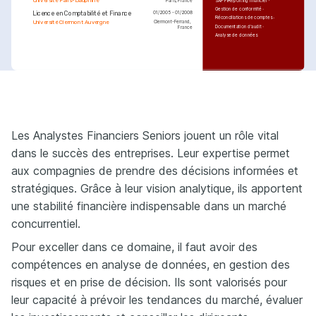
Université Paris-Dauphine
Paris, France
SAP FI
Reporting financier
Gestion de conformité
Licence en Comptabilité et Finance
01/2005 - 01/2008
Réconciliations de comptes
Université Clermont Auvergne
Clermont-Ferrand, 
Documentation d'audit
France
Analyse de données
PASSIONS
LANGUES
Amélioration continue
Technologie financière
Français
Langue maternelle
Passion pour l'efficacité des 
Intérêt pour les dernières 
processus et les améliorations 
technologies de finance, y compris 
Anglais
Compétent
continues dans la finance.
les solutions ERP et les innovations 
SAP.
Les Analystes Financiers Seniors jouent un rôle vital
COURSES
Voyages
Passion pour la découverte de 
dans le succès des entreprises. Leur expertise permet
Maîtrise de SAP FI pour les 
nouvelles cultures et 
analystes financiers
compréhension des différents 
environnements d'affaires.
Udemy
aux compagnies de prendre des décisions informées et
Formation avancée en 
fiscalité internationale
stratégiques. Grâce à leur vision analytique, ils apportent
Coursera
une stabilité financière indispensable dans un marché
concurrentiel.
Pour exceller dans ce domaine, il faut avoir des
compétences en analyse de données, en gestion des
risques et en prise de décision. Ils sont valorisés pour
leur capacité à prévoir les tendances du marché, évaluer