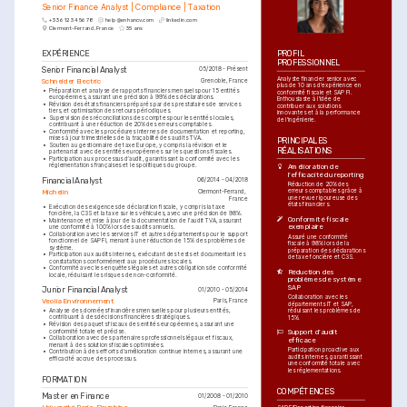
Senior Finance Analyst | Compliance | Taxation
+33 6 12 34 56 78
help@enhancv.com
linkedin.com
Clermont-Ferrand, France
35 ans
EXPÉRIENCE
PROFIL 
PROFESSIONNEL
Senior Financial Analyst
05/2018 - Présent
Analyste financier senior avec 
Schneider Electric
Grenoble, France
plus de 10 ans d'expérience en 
•
Préparation et analyse de rapports financiers mensuels pour 15 entités 
conformité fiscale et SAP FI. 
européennes, assurant une précision à 99% des déclarations.
Enthousiaste à l'idée de 
•
Révision des états financiers préparés par des prestataires de services 
contribuer aux solutions 
tiers, et optimisation des retours périodiques.
innovantes et à la performance 
•
Supervision des réconciliations des comptes pour les entités locales, 
de l'ingénierie.
contribuant à une réduction de 20% des erreurs comptables.
•
Conformité avec les procédures internes de documentation et reporting, 
mises à jour trimestrielles de la traçabilité des audits TVA.
PRINCIPALES 
•
Soutien au gestionnaire de taxe Europe, y compris la révision et le 
RÉALISATIONS
partenariat avec des entités européennes sur les questions fiscales.
•
Participation aux processus d’audit, garantissant la conformité avec les 
réglementations françaises et les politiques du groupe.
Amélioration de 
l'efficacité du reporting
Financial Analyst
06/2014 - 04/2018
Réduction de 20% des 
erreurs comptables grâce à 
Michelin
Clermont-Ferrand, 
une revue rigoureuse des 
France
états financiers.
•
Exécution des exigences de déclaration fiscale, y compris la taxe 
foncière, la C3S et la taxe sur les véhicules, avec une précision de 98%.
Conformité fiscale 
•
Maintenance et mise à jour de la documentation de l'audit TVA, assurant 
exemplaire
une conformité à 100% lors des audits annuels.
•
Collaboration avec les services IT et autres départements pour le support 
Assuré une conformité 
fonctionnel de SAP FI, menant à une réduction de 15% des problèmes de 
fiscale à 98% lors de la 
système.
préparation des déclarations 
•
Participation aux audits internes, exécutant des tests et documentant les 
de taxe foncière et C3S.
constatations conformément aux procédures locales.
•
Conformité avec les enquêtes légales et autres obligations de conformité 
Réduction des 
locale, réduisant les risques de non-conformité.
problèmes de système 
SAP
Junior Financial Analyst
01/2010 - 05/2014
Collaboration avec les 
Veolia Environnement
Paris, France
départements IT et SAP, 
•
Analyse des données financières mensuelles pour plusieurs entités, 
réduisant les problèmes de 
contribuant à des décisions financières stratégiques.
15%.
•
Révision des paquets fiscaux des entités européennes, assurant une 
conformité totale et précise.
Support d'audit 
•
Collaboration avec des partenaires professionnels légaux et fiscaux, 
efficace
menant à des solutions fiscales optimisées.
Participation proactive aux 
•
Contribution à des efforts d'amélioration continue internes, assurant une 
audits internes, garantissant 
efficacité accrue des processus.
une conformité totale avec 
les réglementations.
FORMATION
COMPÉTENCES
Master en Finance
01/2008 - 01/2010