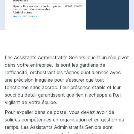
FORMATION
Diplôme Universitaire de Technologie en 
01/2006 - 01/2008
Gestion des Entreprises et des 
Administrations
Université Côte d'Azur
PASSIONS
COMPÉTENCES
Éducation inclusive
Voyages Culturels
Gestion des achats
Passion pour la promotion de 
Adoration des voyages pour 
Gestion budgétaire
l'éducation inclusive et équitable 
découvrir différentes cultures et 
Réglementations Financières
pour tous.
traditions.
Microsoft Office Suite
Les Assistants Administratifs Seniors jouent un rôle pivot
Cuisine Française
Outils administratifs
Amour de la cuisine française et 
exploration de nouvelles recettes 
Administration des contrats
dans votre entreprise. Ils sont les gardiens de
régionales.
COURSES
l'efficacité, orchestrant les tâches quotidiennes avec
Certification en Gestion 
une précision inégalée pour s'assurer que tout
des Approvisionnements
Formation continue à la Chambre 
de Commerce et d'Industrie Paris 
fonctionne sans accroc. Leur présence stable et leur
Île-de-France
Formation en Gestion des 
souci du détail garantissent que rien n'échappe à l'œil
Projets
Centre de Formation 
d'Administration de Paris
vigilant de votre équipe.
Pour exceller dans ce poste, vous devez avoir de
solides compétences en organisation et en gestion du
temps. Les Assistants Administratifs Seniors sont