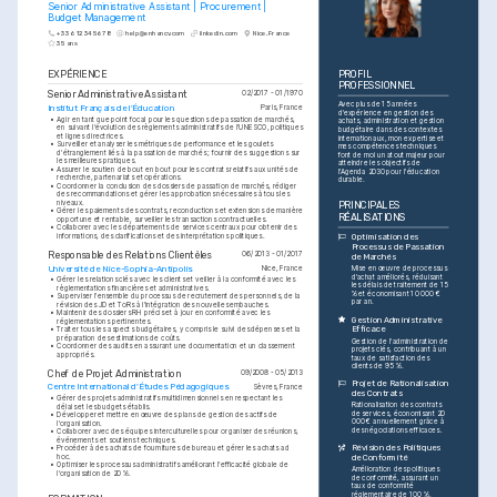
Senior Administrative Assistant | Procurement | 
Budget Management
+33 6 12 34 56 78
help@enhancv.com
linkedin.com
Nice, France
35 ans
EXPÉRIENCE
PROFIL 
PROFESSIONNEL
Senior Administrative Assistant
02/2017 - 01/1970
Avec plus de 15 années 
Institut Français de l'Éducation
Paris, France
d'expérience en gestion des 
•
Agir en tant que point focal pour les questions de passation de marchés, 
achats, administration et gestion 
en suivant l'évolution des règlements administratifs de l'UNESCO, politiques 
budgétaire dans des contextes 
et lignes directrices.
internationaux, mon expertise et 
•
Surveiller et analyser les métriques de performance et les goulets 
mes compétences techniques 
d'étranglement liés à la passation de marchés ; fournir des suggestions sur 
font de moi un atout majeur pour 
les meilleures pratiques.
atteindre les objectifs de 
•
Assurer le soutien de bout en bout pour les contrats relatifs aux unités de 
l'Agenda 2030 pour l'éducation 
recherche, partenariats et opérations.
durable.
•
Coordonner la conclusion des dossiers de passation de marchés, rédiger 
des recommandations et gérer les approbations nécessaires à tous les 
niveaux.
PRINCIPALES 
•
Gérer les paiements des contrats, reconductions et extensions de manière 
RÉALISATIONS
opportune et rentable, surveiller les transactions contractuelles.
•
Collaborer avec les départements de services centraux pour obtenir des 
informations, des clarifications et des interprétations politiques.
Optimisation des 
Processus de Passation 
Responsable des Relations Clientèles
06/2013 - 01/2017
de Marchés
Université de Nice-Sophia-Antipolis
Nice, France
Mise en œuvre de processus 
d'achat améliorés, réduisant 
•
Gérer les relations clés avec les clients et veiller à la conformité avec les 
les délais de traitement de 15 
règlementations financières et administratives.
% et économisant 10 000 € 
•
Superviser l'ensemble du processus de recrutement des personnels, de la 
par an.
révision des JD et ToRs à l'intégration des nouvelles embauches.
•
Maintenir des dossiers RH précis et à jour en conformité avec les 
Gestion Administrative 
réglementations pertinentes.
Efficace
•
Traiter tous les aspects budgétaires, y compris le suivi des dépenses et la 
préparation des estimations de coûts.
Gestion de l'administration de 
•
Coordonner des audits en assurant une documentation et un classement 
projets clés, contribuant à un 
appropriés.
taux de satisfaction des 
clients de 95 %.
Chef de Projet Administration
09/2008 - 05/2013
Projet de Rationalisation 
Centre International d'Études Pédagogiques
Sèvres, France
des Contrats
•
Gérer des projets administratifs multidimensionnels en respectant les 
Rationalisation des contrats 
délais et les budgets établis.
de services, économisant 20 
•
Développer et mettre en œuvre des plans de gestion des actifs de 
000 € annuellement grâce à 
l'organisation.
des négociations efficaces.
•
Collaborer avec des équipes interculturelles pour organiser des réunions, 
événements et soutiens techniques.
Révision des Politiques 
•
Procéder à des achats de fournitures de bureau et gérer les achats ad 
hoc.
de Conformité
•
Optimiser les processus administratifs améliorant l'efficacité globale de 
Amélioration des politiques 
l'organisation de 20 %.
de conformité, assurant un 
taux de conformité 
réglementaire de 100 %.