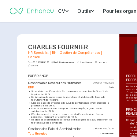
CV
Outils
Pour les organ
CHARLES FOURNIER
HR Specialist | RH | Gestion de Compétences | 
Conseil
+33 6 12 34 56 78
help@enhancv.com
linkedin.com
Le Havre
35 ans
EXPÉRIENCE
PROFIL
PROFE
Responsable Ressources Humaines
06/2021 - 09/2023
Professio
EDF
Paris
avec plus 
•
Supervision de 10+ projets RH complexes, augmentant l'efficacité de 
d'expérien
l'équipe de 20 %.
de la pai
•
Optimisation des processus de recrutement, réduisant le temps de 
des compé
recrutement de 15 jours.
outils Off
•
Mise en place de systèmes de suivi de performance ayant amélioré la 
productivité de 30 %. 
•
Coordination des formations pour 200 employés, augmentant la 
PRINCI
satisfaction de 25 %.
RÉALI
•
Développement et mise en œuvre de stratégies de rétention du 
personnel, réduisant le turnover de 10 %. 
•
Gestion des conventions collectives et dialogues sociaux, améliorant les 
Rédu
relations avec les syndicats.
de 1
Implé
Gestionnaire Paie et Administration
04/2019 - 05/2021
straté
person
TotalEnergies
Courbevoie
turno