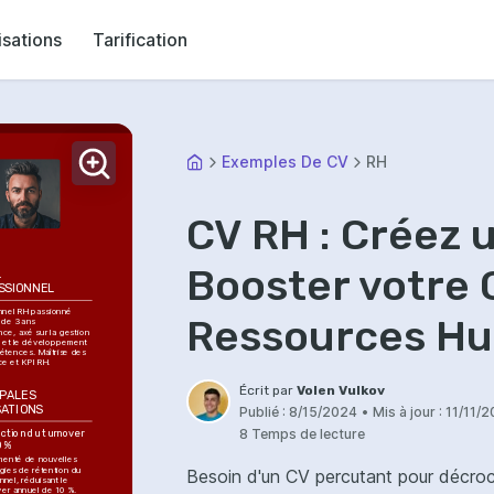
isations
Tarification
Exemples De CV
RH
CV RH : Créez 
Booster votre 
 
SSIONNEL
nnel RH passionné 
Ressources H
de 3 ans 
ce, axé sur la gestion 
e et le développement 
tences. Maîtrise des 
ice et KPI RH.
Écrit par
Volen Vulkov
PALES 
SATIONS
Publié :
8/15/2024
•
Mis à jour :
11/11/
8 Temps de lecture
ction du turnover 
0 %
menté de nouvelles 
gies de rétention du 
Besoin d'un CV percutant pour décro
nel, réduisant le 
ver annuel de 10 %.