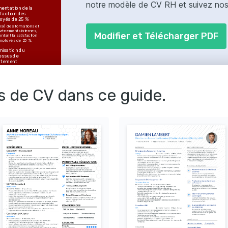
notre modèle de CV RH et suivez nos c
entation de la 
faction des 
oyés de 25 %
isé des formations et 
vénements internes, 
Modifier et Télécharger PDF
tant la satisfaction 
mployés de 25 %.
misation du 
essus de 
utement
t le temps de 
tement de 15 jours en 
rant les processus 
es et en utilisant des 
s numériques.
s de CV dans ce guide.
ion efficace des 
entions collectives
ré les relations avec 
ndicats par la gestion 
ace des conventions 
tives et des dialogues 
ux.
TENCES
e paie
Analyse des KPI
ement des 
nces
té RH
Microsoft Office
de paie
ES