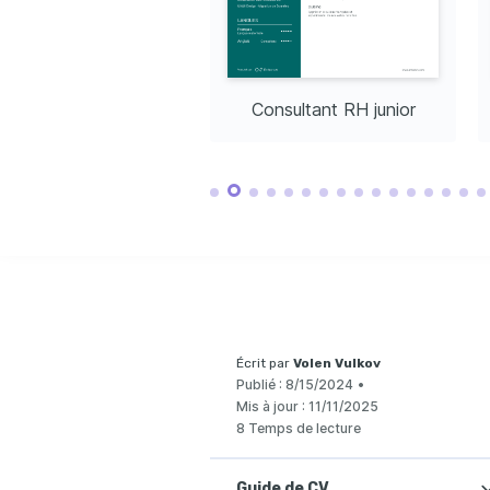
Développement 
Sport
Français
Langue ma
professionnel
Pratique régulière du tennis et du 
running pour maintenir un équilibre 
Participer à des conférences et 
Anglais
vie pro/perso.
ateliers sur les dernières pratiques 
RH.
COURS
Lectures sur la gestion de 
talents
Certific
Lecture de livres et d'articles sur la 
Paie
Assistant RH
Consultant RH junior
gestion des talents et le 
Offert par 
développement organisationnel.
en Gestio
Formatio
Donnée
Offert pa
Écrit par
Volen Vulkov
Publié :
8/15/2024
•
Mis à jour :
11/11/2025
8 Temps de lecture
Guide de CV