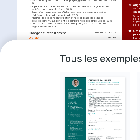
•
Gestion des paies pour 500+ employés, garantissant une précision de 99 
%.
Augm
•
Implémentation de nouvelles politiques de télétravail, augmentant la 
satis
satisfaction des employés de 20 %.
empl
•
Supervision du processus d'intégration des nouveaux employés, 
réduisant le temps d'intégration de 25 %.
Organ
•
Analyse des besoins en formation et mise en place de plans de 
des é
développement, augmentant les compétences des employés de 30 %.
augmen
•
Collaboration avec le service juridique pour garantir la conformité 
des e
réglementaire des RH.
Opti
Chargé de Recrutement
01/2017 - 03/2019
proc
Orange
recr
Rennes
•
Gestion de 50+ campagnes de recrutement, attirant 2000 candidats 
Rédui
qualifiés.
recru
•
Réduction du coût par recrutement de 20 % grâce à des stratégies de 
amélio
sourcing innovantes.
intern
•
Développement de partenariats avec 10+ institutions académiques pour 
outil
Tous les exemple
les programmes de stages.
•
Coordination des sessions de formation pour les managers, améliorant la 
Gest
compétence de gestion de 30 %.
conv
Amélio
les sy
FORMATION
effic
collec
Master en Ressources Humaines
01/2018 - 01/2020
socia
Université Panthéon-Sorbonne
Paris
COMPÉ
Licence en Gestion des Ressources 
01/2015 - 01/2018
Humaines
Gestion d
Université de Rennes 1
Rennes
Développ
compéte
Conformi
Système 
PASSIONS
LANGU