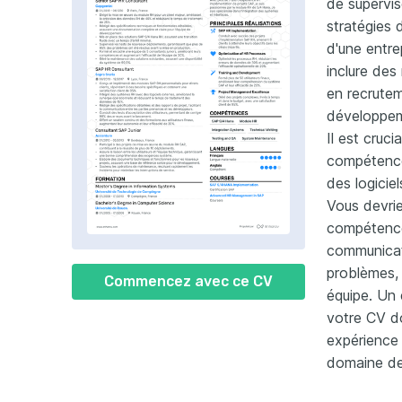
de supervise
stratégies 
d'une entre
inclure des
en recrutem
développeme
Il est cruc
compétence
des logicie
Vous devri
compétences
communicati
problèmes, 
Commencez avec ce CV
équipe. Un 
votre CV do
expérience 
domaine de