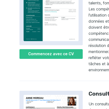
talents, fo
Les compét
l'utilisatio
données et
doivent êtr
compétence
communicati
résolution 
mentionner
Commencez avec ce CV
refléter vo
tâches et à
environnem
Consult
Un consult