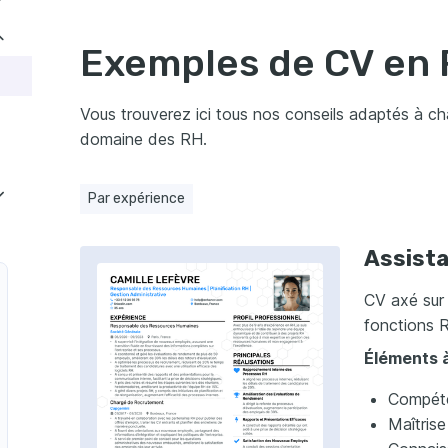
Exemples de CV en
Vous trouverez ici tous nos conseils adaptés à c
domaine des RH.
ur un CV en RH ?
Par expérience
ur des Ressources Humaines
Assist
CV axé sur
fonctions 
Éléments à
Compéte
Maîtrise