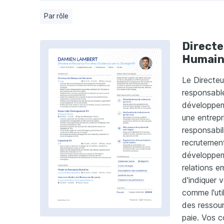
Par rôle
Direct
Humain
Le Directe
responsable
développeme
une entrepr
responsabil
recrutement
développeme
relations e
d'indiquer
comme l'uti
des ressou
paie. Vos 