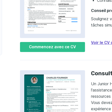
Connais
Conseil pro
Soulignez v
tâches simu
Voir le CV
Commencez avec ce CV
Consult
Un Junior 
l'assistanc
ressources 
Vous devez
n charge des sanctions disciplinaires
expérience