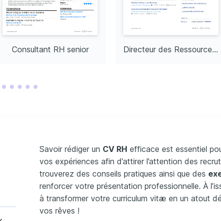
ternelle
Compétent
ES
at en Gestion de 
Consultant RH senior
Directeur des Ressources Humaines
l'Institut de Formation 
n de Paie
n en Analyse de 
s RH
r OpenClassrooms
Savoir rédiger un
CV RH
efficace est essentiel po
vos expériences afin d’attirer l’attention des recru
trouverez des conseils pratiques ainsi que des
ex
renforcer votre présentation professionnelle. À l’i
à transformer votre curriculum vitæ en un atout d
vos rêves !