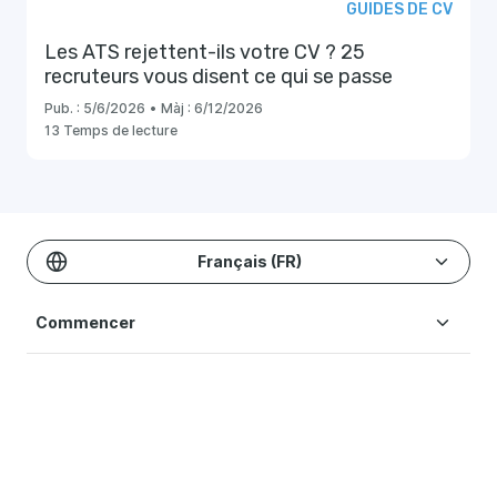
GUIDES DE CV
Les ATS rejettent-ils votre CV ? 25
recruteurs vous disent ce qui se passe
Pub. :
5/6/2026
•
Màj :
6/12/2026
13 Temps de lecture
Français (FR)
Commencer
Modèles & Exemples
Créer un CV
Tarification
Ressources Blog
Modèles de CV
Aide
Modèle CV Simple
Conditions d'utilisation