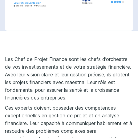
Anglais
Université de Montpellier
Compétent
01/2005 - 01/2008
Montpellier
PASSIONS
COURSES
Sustainable Transport 
Cyclisme
Project Cost Management
Solutions
Amateur de cyclisme et 
Coursera - Spécialisation en gestion de 
défenseur de la mobilité verte.
projets financiers
Passionné par la création de 
solutions de transport durables 
Advanced Financial Analysis
et innovantes pour un futur 
meilleur.
Les Chef de Projet Finance sont les chefs d’orchestre
edX - Certification en analyse financière 
avancée
Technologies de pointe
Intéressé par les nouvelles 
de vos investissements et de votre stratégie financière.
technologies et leur impact sur 
l'efficacité des transports.
Avec leur vision claire et leur gestion précise, ils pilotent
les projets financiers avec maestria. Leur rôle est
fondamental pour assurer la santé et la croissance
financières des entreprises.
Ces experts doivent posséder des compétences
exceptionnelles en gestion de projet et en analyse
financière. Leur capacité à communiquer habilement et à
résoudre des problèmes complexes sera