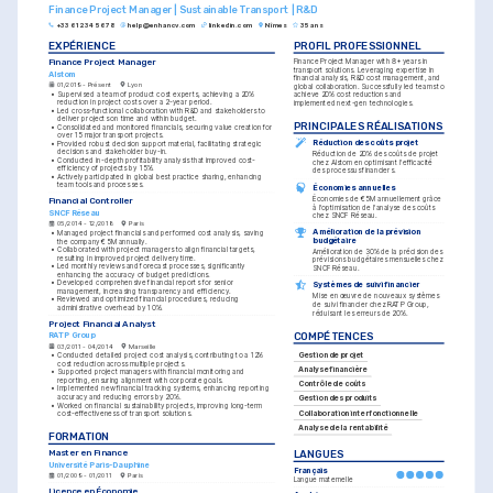
Finance Project Manager | Sustainable Transport | R&D
+33 6 12 34 56 78
help@enhancv.com
linkedin.com
Nîmes
35 ans
EXPÉRIENCE
PROFIL PROFESSIONNEL
Finance Project Manager
Finance Project Manager with 8+ years in 
transport solutions. Leveraging expertise in 
Alstom
financial analysis, R&D cost management, and 
01/2019 - Présent
Lyon
global collaboration. Successfully led teams to 
•
Supervised a team of product cost experts, achieving a 20% 
achieve 20% cost reductions and 
reduction in project costs over a 2-year period.
implemented next-gen technologies.
•
Led cross-functional collaboration with R&D and stakeholders to 
deliver projects on time and within budget.
PRINCIPALES RÉALISATIONS
•
Consolidated and monitored financials, securing value creation for 
over 15 major transport projects.
Réduction des coûts projet
•
Provided robust decision support material, facilitating strategic 
decisions and stakeholder buy-in.
Réduction de 20% des coûts de projet 
•
Conducted in-depth profitability analysis that improved cost-
chez Alstom en optimisant l'efficacité 
efficiency of projects by 15%.
des processus financiers.
•
Actively participated in global best practice sharing, enhancing 
team tools and processes.
Économies annuelles
Économies de €5M annuellement grâce 
Financial Controller
à l'optimisation de l'analyse des coûts 
SNCF Réseau
chez SNCF Réseau.
05/2014 - 12/2018
Paris
Amélioration de la prévision 
•
Managed project financials and performed cost analysis, saving 
budgétaire
the company €5M annually.
•
Collaborated with project managers to align financial targets, 
Amélioration de 30% de la précision des 
resulting in improved project delivery time.
prévisions budgétaires mensuelles chez 
•
Led monthly reviews and forecast processes, significantly 
SNCF Réseau.
enhancing the accuracy of budget predictions.
•
Developed comprehensive financial reports for senior 
Systèmes de suivi financier
management, increasing transparency and efficiency.
Mise en œuvre de nouveaux systèmes 
•
Reviewed and optimized financial procedures, reducing 
de suivi financier chez RATP Group, 
administrative overhead by 10%.
réduisant les erreurs de 20%.
Project Financial Analyst
COMPÉTENCES
RATP Group
03/2011 - 04/2014
Marseille
Gestion de projet
•
Conducted detailed project cost analysis, contributing to a 12% 
cost reduction across multiple projects.
Analyse financière
•
Supported project managers with financial monitoring and 
reporting, ensuring alignment with corporate goals.
Contrôle de coûts
•
Implemented new financial tracking systems, enhancing reporting 
accuracy and reducing errors by 20%.
Gestion des produits
•
Worked on financial sustainability projects, improving long-term 
Collaboration interfonctionnelle
cost-effectiveness of transport solutions.
Analyse de la rentabilité
FORMATION
Master en Finance
LANGUES
Université Paris-Dauphine
Français
01/2009 - 01/2011
Paris
Langue maternelle
Licence en Économie