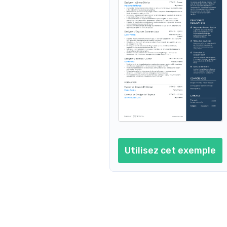
Merchan
Ame collectionneur d'art 
contemporain, trouvant l'inspiration 
Obtention 
dans les œuvres modernes et 
distinction
innovantes.
la Mode.
Formati
Formation 
Revit, di
Academy.
Utilisez cet exemple