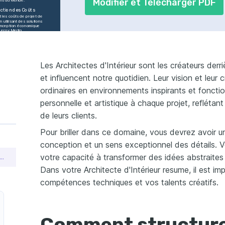
Modifier et Télécharger PDF
ction des Coûts
 les coûts de projet de 
 utilisant des solutions 
nception économique 
Leroy Merlin.
ation et 
drement
 et encadré une équipe 
nouveaux designers, 
rant leur productivité de 
Les Architectes d'Intérieur sont les créateurs derr
n 6 mois.
et influencent notre quotidien. Leur vision et leur 
faction Client
ré la satisfaction client 
% en analysant et 
ordinaires en environnements inspirants et fonctio
ant les conceptions chez 
rama.
personnelle et artistique à chaque projet, reflétan
TENCES
de leurs clients.
ntérieur
Revit
Autocad
Pour briller dans ce domaine, vous devrez avoir 
phie
Gestion de Projet
tting
conception et un sens exceptionnel des détails. 
ES
votre capacité à transformer des idées abstraites 
structurer un CV de architecte d'intérieur pour obtenir un emploi
Dans votre Architecte d'Intérieur resume, il est i
ternelle
compétences techniques et vos talents créatifs.
Compétent
ES
Comment structure
t en Visual 