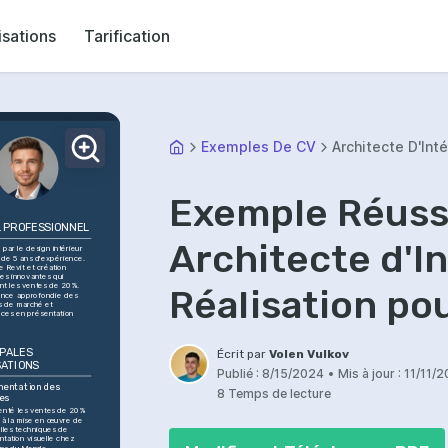
isations
Tarification
Exemples De CV
Architecte D'Inté
Exemple Réuss
L PROFESSIONNEL
Architecte d'In
par le design intérieur 
 de 5 ans d'expérience. 
e Revit et création 
es innovantes qui 
t les ventes de 20%. 
Réalisation po
nce approfondie des 
 de marché et 
es en présentation 
PALES 
Écrit par
Volen Vulkov
SATIONS
Publié :
8/15/2024
•
Mis à jour :
11/11/
entation des 
8 Temps de lecture
es
nté les ventes de 20% 
 à la mise en œuvre de 
lles techniques de 
tation visuelle chez 
ns du Monde.