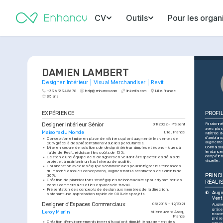
CV
Outils
Pour les organ
DAMIEN LAMBERT
Designer Intérieur | Visual Merchandiser | Revit
+33 6 12 34 56 78
help@enhancv.com
linkedin.com
Lille, France
35 ans
EXPÉRIENCE
PROFI
Designer Intérieur Sénior
Passionné 
01/2022 - Présent
avec plus
Maisons du Monde
Lille, France
Maîtrise d
d'ambianc
•
Conception et mise en place de vitrines qui ont augmenté les ventes de 
augmenten
20% grâce à des présentations visuelles percutantes.
Connaissa
•
Mise en œuvre de solutions de design intérieur simples et économiques à 
tendances
l'aide de Revit, réduisant les coûts de 15%.
compétenc
•
Gestion d'une équipe de 5 designers en veillant à respecter les délais de 
visuelle.
projet et à maintenir un haut niveau de qualité.
•
Collaboration avec les équipes commerciales pour intégrer les tendances 
du marché dans les conceptions, augmentant la satisfaction des clients de 
PRINCI
30%.
•
Création de planifications stratégiques hebdomadaires pour dynamiser les 
RÉALI
zones commerciales et les espaces de travail.
•
Présentation des concepts de design aux membres de la direction, 
Augm
obtenant une approbation rapide de 90% des projets.
Vent
Designer d'Espaces Commerciaux
05/2018 - 12/2021
Augme
grâce
Leroy Merlin
Villeneuve-d'Ascq, 
nouve
France
présen
•
Création d'environnements immersifs qui ont stimulé l'engagement des 
Maiso