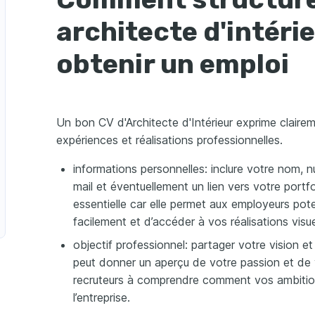
dising
du certificat avec 
architecte d'intéri
 de l'Institut Française de 
on Avancée Revit
spécialisée en logiciel 
obtenir un emploi
spensée par Autodesk 
Un bon CV d'Architecte d'Intérieur exprime clair
expériences et réalisations professionnelles.
informations personnelles: inclure votre nom,
mail et éventuellement un lien vers votre portfo
essentielle car elle permet aux employeurs pot
facilement et d’accéder à vos réalisations visuel
objectif professionnel: partager votre vision 
peut donner un aperçu de votre passion et de 
recruteurs à comprendre comment vos ambitions
l’entreprise.