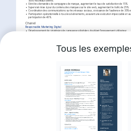
5000 nouveaux clients.
•
Géré les demandes de campagnes de marque, augmentant le taux de satisfaction de 15%.
•
Supervisé mise à jour du contenu des marques sur le site web, augmentant le trafic de 25%.
•
Coordination des communications sur les réseaux sociaux, croissance de l'audience de 35% e
•
Participation opérationnelle à tous les événements, assurant une exécution impeccable et au
participation de 40%.
Chanel
Responsable Marketing Digital
•
Développement de stratégies de campagnes digitales, doublant l'engagement utilisateur.
•
Support opérationnel pour les lancements de nouveaux produits, contribuant à une augmenta
30%.
•
Analyse et mise à jour du contenu de sites web, améliorant l'expérience utilisateur de 15%.
•
Coordination des stratégies de réseaux sociaux, engagement accru de 50% en deux ans.
Tous les exemple
•
Réalisé des présentations marketing détaillées pour la direction, orientant les décisions stra
L'Oréal
Chef de Projet Marketing
•
Gestion de multiples projets de marketing simultanément avec rigueur, livrant tous les projets 
budget.
•
Élaboration de campagnes marketing avec une créativité reconnue, augmentant la notoriété
•
Support opérationnel pour divers événements, participant à l'organisation de 12 événements 
•
Coordonné les communications sur les réseaux sociaux, attirant une audience de 5000 abon
Formation
HEC Paris
Master en Marketing
Université Jean Monnet
Licence en Commerce et Marketing
Langues
Français
Anglais
Langue maternelle
Langue maternelle
Compétences