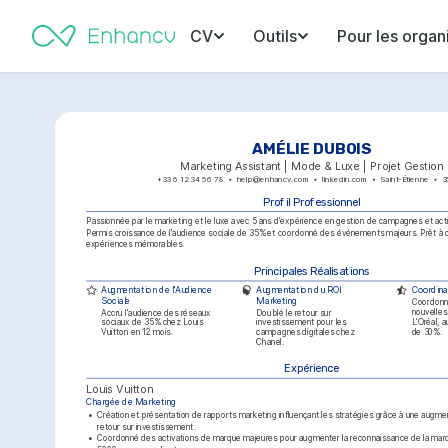
CV
Outils
Pour les organ
AMÉLIE DUBOIS
Marketing Assistant | Mode & Luxe | Projet Gestion
+33 6 12 34 56 78
help@enhancv.com
linkedin.com
Saint-Étienne
3
Profil Professionnel
Passionnée par le marketing et le luxe avec 5 ans d'expérience en gestion de campagnes et acti
Permis croissance de l'audience sociale de 35% et coordonné des événements majeurs. Prêt à c
expériences mémorables.
Principales Réalisations
Augmentation de l'Audience 
Augmentation du ROI 
Coordina
Sociale
Marketing
Coordonné
nouvelles
Accru l'audience des réseaux 
Doublé le retour sur 
L'Oréal, 
sociaux de 35% chez Louis 
investissement pour les 
de 30%.
Vuitton en 12 mois.
campagnes digitales chez 
Chanel.
Expérience
Louis Vuitton
Chargée de Marketing
•
Création et présentation de rapports marketing influençant les stratégies grâce à une augme
retour sur investissement.
•
Coordonné des activations de marque majeures pour augmenter la reconnaissance de la marque