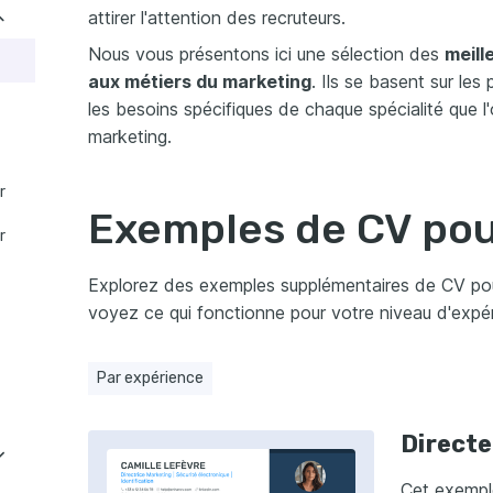
attirer l'attention des recruteurs.
 ?
Nous vous présentons ici une sélection des
meill
 original
aux métiers du marketing
. Ils se basent sur les
uelques clics avec Enhancv!
les besoins spécifiques de chaque spécialité que l'
marketing.
r
Exemples de CV pou
r
Explorez des exemples supplémentaires de CV pou
voyez ce qui fonctionne pour votre niveau d'expér
Par expérience
Directe
Cet exempl