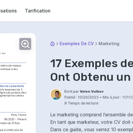
isations
Tarification
Exemples De CV
Marketing
5 ans
17 Exemples de
vations de marque. 
ontribuer à des 
Ont Obtenu un
tion de Lancements
 le lancement de 5 
Écrit par
Volen Vulkov
 lignes de produits chez 
augmentant les ventes 
Publié :
10/20/2023
•
Mis à jour :
11/11
8 Temps de lecture
Le marketing comprend l'ensemble des
Paris, France
06/2020 - Présent
En tant que marketeur, votre CV doit
ntation de 20% du 
Dans ce guide, vous verrez 10 exempl
 et attirer plus de 