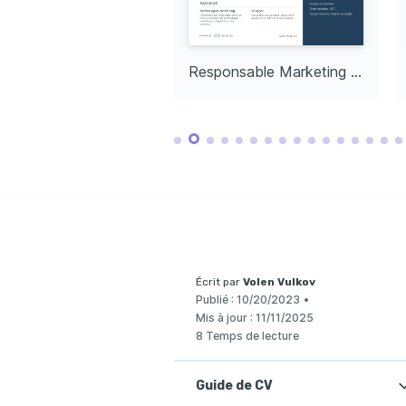
Gestion de projets
Campagnes digitales
Réseaux sociaux
Création de contenu
SEO
Analyse de do
Passions
Fashion et Luxe
Voyages
Photographi
Passionnée par les tendances de 
Exploration de nouveaux endroits et 
Amour de la p
mode et l'industrie du luxe.
immersion dans différentes cultures.
et de la capt
Directeur Marketing Senior
Responsable Marketing Junior
uniques.
Courses
Stratégies de Marketing Digital
Coursera
Gestion de Projets Marketing
Udemy
Écrit par
Volen Vulkov
Publié :
10/20/2023
•
Mis à jour :
11/11/2025
8 Temps de lecture
Guide de CV