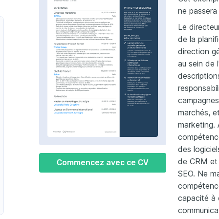
ne passera 
Le directeu
de la planif
direction g
au sein de 
description
responsabil
campagnes p
marchés, et
marketing.
compétence
des logiciel
de CRM et 
Commencez avec ce CV
SEO. Ne ma
compétences
capacité à 
communicati