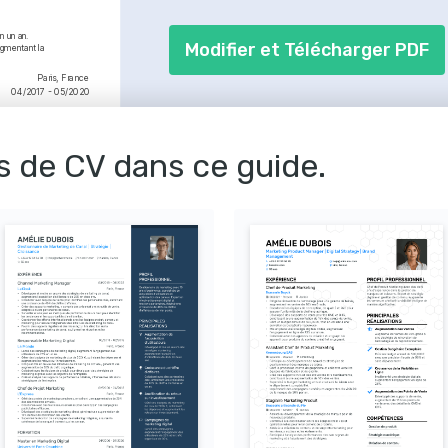
n un an.
Modifier et Télécharger PDF
gmentant la 
Paris, France
04/2017 - 05/2020
tion des ventes de 
s de CV dans ce guide.
tégiques.
Paris, France
01/2015 - 03/2017
dans les délais et sous 
 de marque de 25%.
annuels.
nés supplémentaires.
Paris, France
01/2012 - 01/2014
Saint-Étienne, France
01/2009 - 01/2012