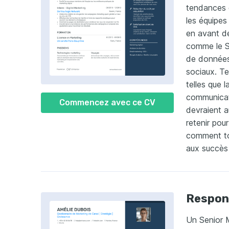
tendances 
les équipes 
en avant d
comme le SE
de données
sociaux. T
telles que l
communicati
Commencez avec ce CV
devraient a
retenir pou
comment to
aux succès 
Respon
Un Senior 