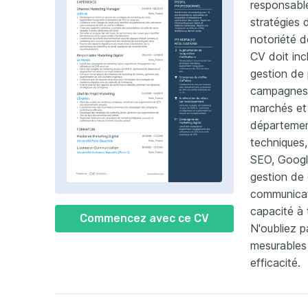
responsable
stratégies 
notoriété d
CV doit inc
gestion de p
campagnes p
marchés et 
départemen
techniques,
SEO, Google
gestion de
communicati
capacité à t
Commencez avec ce CV
N'oubliez pa
mesurables 
efficacité.