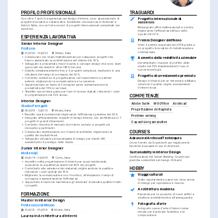
PROFILO PROFESSIONALE
TRAGUARDI
Progetto internazionale di 
Con oltre 7 anni di esperienza nel design d'interni, sono appassionato di 
progetti innovativi e collaborativi. Eccellente conoscenza di Archicad e 
successo
Adobe Suite, con un forte record di progetti internazionali completati con 
Ridisegnato uffici multinazionali a Londra, 
successo.
migliorando l'efficienza dell'uso dello 
spazio del 20%.
ESPERIENZA LAVORATIVA
Premio Designer dell'Anno
Senior Interior Designer
Vinto il premio regionale nel 2019 grazie a 
Poliform
un progetto innovativo di ristrutturazione 
commerciale.
01/2020 - 10/2023
Milano, Italia
•
Collaborato con team multidisciplinari per sviluppare progetti che 
Aumento della redditività aziendale
hanno aumentato la soddisfazione del cliente del 30%.
Incrementato i margini di profitto dello 
•
Sviluppato e presentato mood boards e concept design che sono stati 
studio del 15% implementando l'uso di 
approvati dai clienti in oltre l'85% dei casi.
nuove tecnologie.
•
Gestito simultaneamente fino a 5 progetti complessi, risultando in una 
riduzione dei tempi di consegna del 20%.
Progetto di arredamento premiato
•
Condotto workshop di progettazione con team interni e partner 
Design di interni per un ristorante a Milano, 
esterni, migliorando la comunicazione e la coesione.
vincendo il premio miglior arredamento 
•
Supervisionato un team di 3 designer junior aumentandone la 
d'interni local.
produttività del 15% in sei mesi.
•
Stabilito nuove linee guida per l'uso di risorse digitali, riducendo i costi 
di progettazione del 10% annuo.
COMPETENZE
Interior Designer
Adobe Suite
MS Office
Archicad
Studio Peregalli
Progettazione dettagliata
06/2016 - 12/2019
Milano, Italia
•
Revisito spazi commerciali migliorando l'efficienza operativa del 25%.
Problem solving
•
Integrato efficacemente requisiti di design interno con architettura in 7 
progetti di grandi dimensioni.
Capacità organizzative
•
Condotto ricerche di mercato che hanno portato a progetti più 
innovativi e pertinenti.
COURSES
•
Collaborato strettamente con il team di architetti, migliorando la 
qualità dei risultati finali.
Advanced Archicad Techniques
•
Sviluppato soluzioni personalizzate di design per clienti VIP, 
aumentando il prestigio dello studio.
Corso fornito da Graphisoft per migliorare le 
tecniche avanzate di uso di Archicad.
Junior Interior Designer
Sustainability in Interior Design
Molteni&C
Certificazione del Green Building Council per 
05/2014 - 05/2016
Como, Italia
pratiche sostenibili nel design d'interni.
•
Assistito nella progettazione di interni per spazi residenziali, 
superando le aspettative clienti nel 90% dei progetti.
HOBBY
•
Contribuito alla selezione dei materiali, migliorandone la qualità e 
riducendo i costi globali del 15%.
Viaggi culturali
•
Migliorato la comunicazione con i fornitori, ottimizzando i tempi di 
consegna e aumentandone l'efficienza.
Visito regolarmente paesi con ricca storia 
•
Supportato il team nel mantenere gli standard di elevata qualità in tutti 
di design per ispirazione e ricerca.
i progetti.
Architettura moderna
FORMAZIONE
Passione per la scoperta di nuovi edifici e 
strutture architettoniche all'avanguardia.
Master in Interior Design
Fotografia d'arte
Politecnico di Milano
Fotografo opere d'arte d'interni come 
01/2012 - 01/2014
Milano, Italia
mezzo per esplorare l'estetica e la 
composizione.
Laurea in Architettura d'Interni