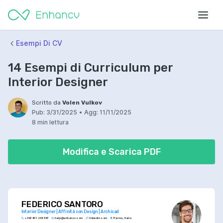
Esempi Di CV
14 Esempi di Curriculum per
Interior Designer
Scritto da
Volen Vulkov
Pub:
3/31/2025
•
Agg:
11/11/2025
8 min lettura
Modifica e Scarica PDF
FEDERICO SANTORO
Interior Designer | Affinità con Design | Archicad
+393 401 234 567
help@enhancv.com
linkedin.com
Parma, Italia