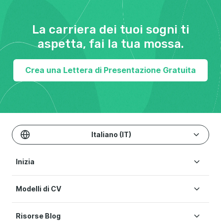
La carriera dei tuoi sogni ti
aspetta, fai la tua mossa.
Crea una Lettera di Presentazione Gratuita
Italiano (IT)
Inizia
Modelli di CV
Crea CV
Prezzi
Risorse Blog
Modelli di CV
Aiuto