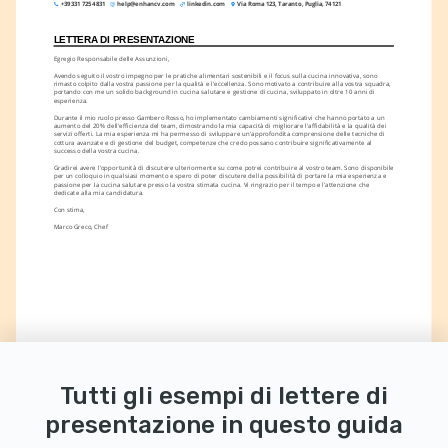
+39 331 725 4831
help@enhancv.com
linkedin.com
Via Roma 123, Taranto, Puglia, 74121
LETTERA DI PRESENTAZIONE
Egregio Responsabile delle Assunzioni,
Avendo seguito il vostro impegno per le pratiche alimentari sostenibili e il focus sulla cucina innovativa, sono 
rimasto colpito dalla vostra passione per la qualità e l'eccellenza. Sono motivato a contribuire alla vostra squadra, 
portando con me un solido background in cucina salutare e gestione di cucina, sviluppato in oltre 10 anni di 
esperienza.
Durante il mio ruolo presso Gambero Rosso, ho implementato cambiamenti significativi che hanno portato a un 
aumento del 20% dell'efficienza del team, dimostrando la mia capacità di migliorare l'affidabilità e la qualità dei 
servizi offerti. La mia esperienza mi ha permesso di sviluppare un'approfondita comprensione delle tecniche di 
cottura avanzate e di gestione del budget, competenze che credo possano contribuire significativamente al 
successo della vostra cucina.
Gradirei avere l'opportunità di discutere ulteriormente su come potrei contribuire al vostro team. Sono disponibile 
per un colloquio in qualsiasi momento e spero di poter discutere della possibilità di portare la mia esperienza e 
passione per la cucina salutare presso la vostra stimata cucina. Vi ringrazio per il tempo e l'attenzione che 
dedicate alla mia candidatura.
Con stima,
Marco Greco, Chef
Tutti gli esempi di lettere di
presentazione in questo guida