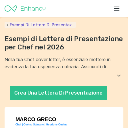
Esempi Di Lettere Di Presentaz...
Esempi di Lettera di Presentazione
per Chef nel 2026
Nella tua Chef cover letter, è essenziale mettere in
evidenza la tua esperienza culinaria. Assicurati di
menzionare le specialità che sei in grado di preparare
con maestria. Devi anche mostrare la tua capacità di
gestire una cucina. Dimostra la tua attitudine a lavorare
Crea Una Lettera Di Presentazione
in squadra e risolvere problemi in situazioni di stress.
MARCO GRECO
Chef | Cucina Salutare | Gestione Cucina