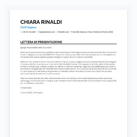
Autorizzo il trattamento dei miei dati personali ai sensi del D. Lgs. 196/2003 e del GDPR