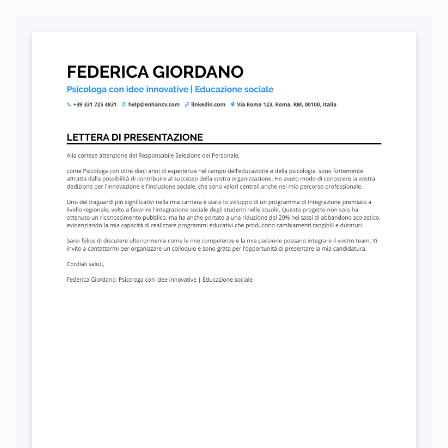
Autorizzo il trattamento dei miei dati personali ai sensi del D. Lgs. 196/2003 e del GDPR