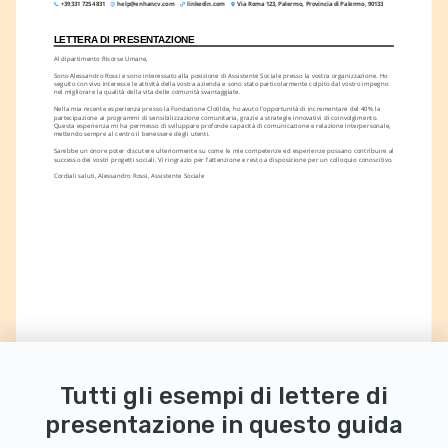
+39 331 725 4831
help@enhancv.com
linkedin.com
Via Roma 123, Palermo, Provincia di Palermo, 90133
LETTERA DI PRESENTAZIONE
Al dipartimento Risorse Umane,
Sono Alessandro Rossi e sono interessato alla posizione di Assistente Sociale presso la vostra organizzazione. Ho 
seguito con vivo interesse le attività della vostra azienda e sono stato particolarmente colpito dal vostro impegno 
nel migliorare la qualità della vita delle comunità svantaggiate.
Nella mia recente esperienza presso la Fondazione Clotilde, ho avuto l'opportunità di incrementare del 40% la 
partecipazione ai programmi di sensibilizzazione comunitaria, grazie a strategie innovativi di coinvolgimento. 
Questa esperienza mi ha permesso di sviluppare profonde capacità di comunicazione e relazione interpersonale, 
mettendo sempre al centro il benessere degli utenti.
Sarebbe un onore poter discutere ulteriormente su come le mie competenze ed esperienze possano contribuire al 
successo dei vostri progetti sociali. Vi ringrazio per l'attenzione e resto a disposizione per un colloquio conoscitivo.
Cordiali saluti, Alessandro Rossi, Assistente Sociale
Tutti gli esempi di lettere di
presentazione in questo guida