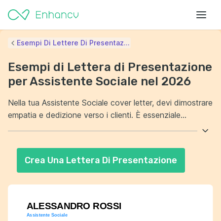
Esempi Di Lettere Di Presentaz...
Esempi di Lettera di Presentazione
per Assistente Sociale nel 2026
Nella tua Assistente Sociale cover letter, devi dimostrare
empatia e dedizione verso i clienti. È essenziale
evidenziare la tua capacità di ascolto attivo e problem
solving. Inoltre, mostra la tua esperienza nel lavoro di
squadra e nella gestione dei casi complessi. Assicurati di
Crea Una Lettera Di Presentazione
menzionare le competenze tecniche che ti rendono
adatto alla posizione.
ALESSANDRO ROSSI
Assistente Sociale