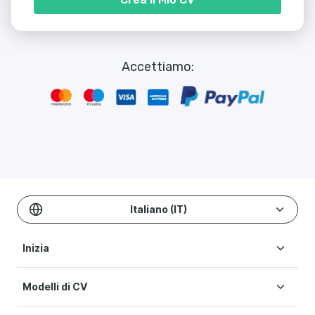
Accettiamo:
Italiano (IT)
Inizia
Modelli di CV
Crea CV
Prezzi