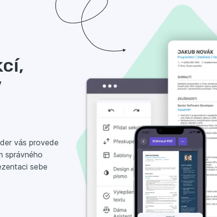
cí,
V
lder vás provede
m správného
rezentaci sebe