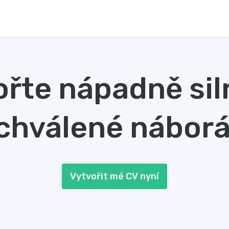
ořte nápadně sil
chválené náborá
Vytvořit mé CV nyní