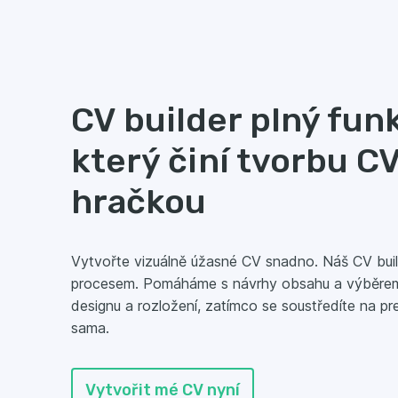
CV builder plný funk
který činí tvorbu C
hračkou
Vytvořte vizuálně úžasné CV snadno. Náš CV bui
procesem. Pomáháme s návrhy obsahu a výběre
designu a rozložení, zatímco se soustředíte na p
sama.
Vytvořit mé CV nyní