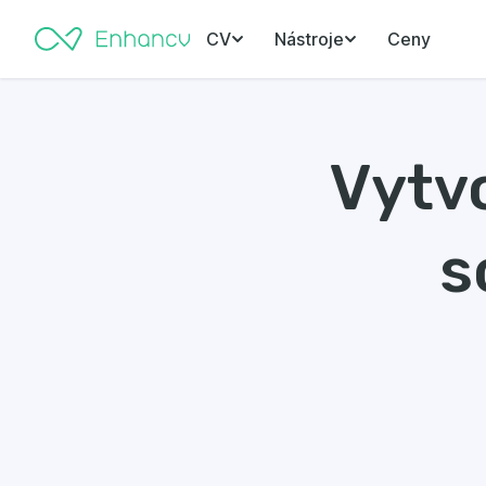
CV
Nástroje
Ceny
Vytv
s