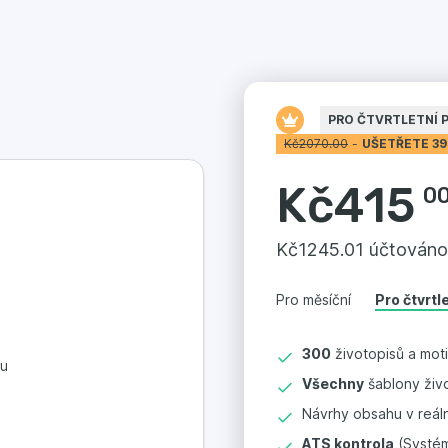
PRO ČTVRTLETNÍ 
Kč
2070.00
-
UŠETŘETE 39
Kč
415
0
Kč
1245.01 účtováno
Pro měsíční
Pro čtvrtl
300
životopisů a mot
su
Všechny
šablony živ
Návrhy obsahu v reá
ATS kontrola
(Systém