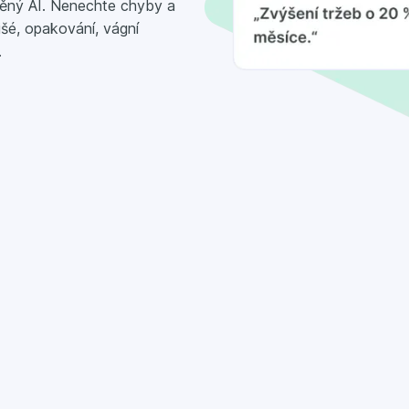
něný AI. Nenechte chyby a
lišé, opakování, vágní
.