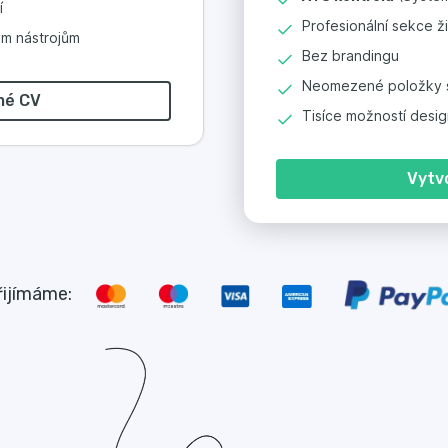
í
Profesionální sekce ž
m nástrojům
Bez brandingu
Neomezené položky 
mé CV
Tisíce možností desi
Vytv
řijímáme: