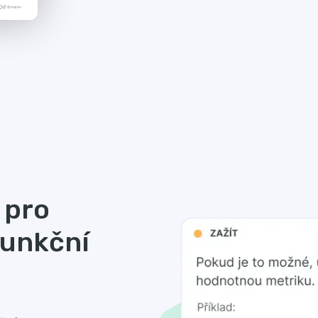
 pro
punkční