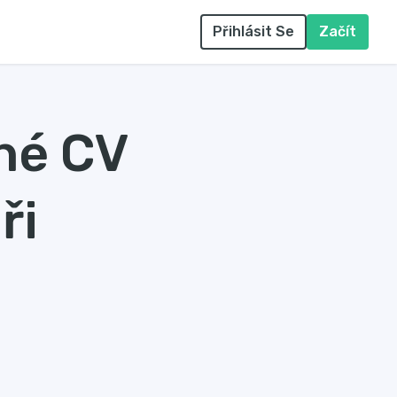
Přihlásit Se
Začít
né CV
ři