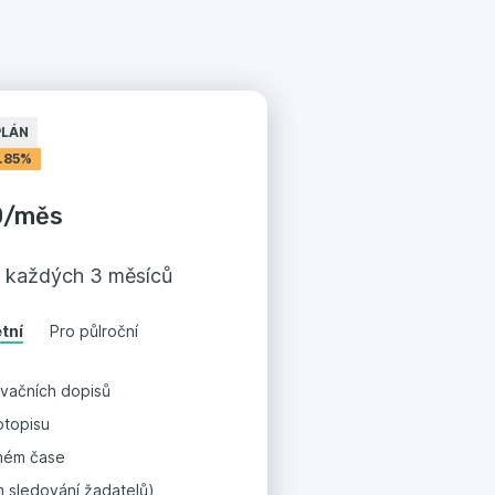
PLÁN
.85%
0
/
měs
 každých 3 měsíců
etní
Pro půlroční
ivačních dopisů
otopisu
lném čase
 sledování žadatelů)