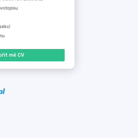
ivotopisu
sekcí
gnu
ořit mé CV