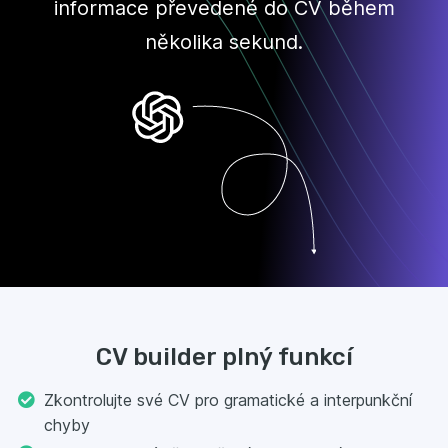
informace převedené do CV během
několika sekund.
CV builder plný funkcí
Zkontrolujte své CV pro gramatické a interpunkční
chyby