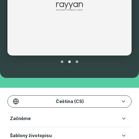
Čeština (CS)
Začněme
Šablony životopisu
Vytvořit životopis