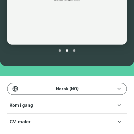
Norsk (NO)
Kom i gang
CV-maler
Lag CV
Priser