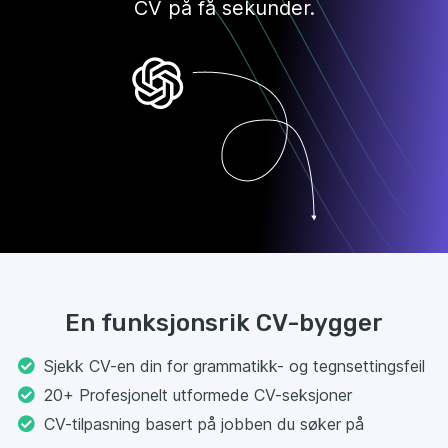
CV på få sekunder.
En funksjonsrik CV-bygger
Sjekk CV-en din for grammatikk- og tegnsettingsfeil
20+ Profesjonelt utformede CV-seksjoner
CV-tilpasning basert på jobben du søker på