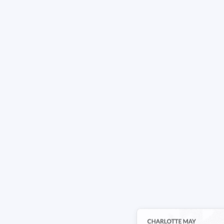
Ein LinkedIn Lebenslauf-Builder ist ein Tool 
Lebenslauf zu erstellen. Es extrahiert Informa
Wie verwandelt Enhancv mein 
Wie funktioniert die KI‑Unte
Wie kann ich mit ChatGPT ein
Kann ChatGPT einen Lebensla
Wie wandle ich mein LinkedIn