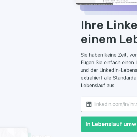
innerhalb von LinkedIn, das es ermöglicht, aus dem eigenen Pr
tionen zu Berufserfahrung, Ausbildung und Fähigkeiten und for
LinkedIn‑Profil in einen Lebenslauf?
rstützung im Enhancv LinkedIn‑CV‑Generato
en Lebenslauf erstellen?
uf erstellen?
-Profil in einen Lebenslauf um?