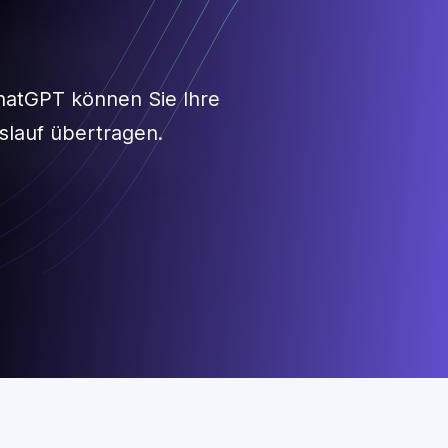
edIn-Daten in
benslauf
on Grund auf neu anzufangen?
ink zu Ihrem LinkedIn-Profil hinzu,
lauf-Builder von Enhancv
bschnitte und füllt Ihren
andeln