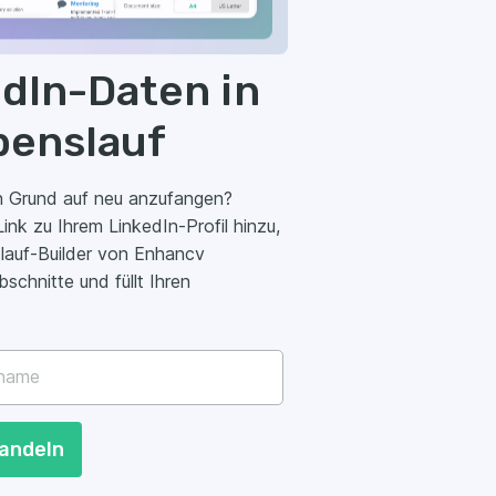
ofil automatisch einen professionellen
matiert diese klar und übersichtlich.
r?