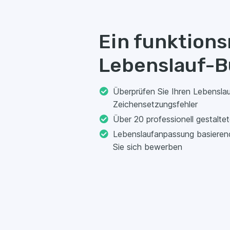
FAQs zum LinkedIn-Leb
Was ist ein LinkedIn Lebensl