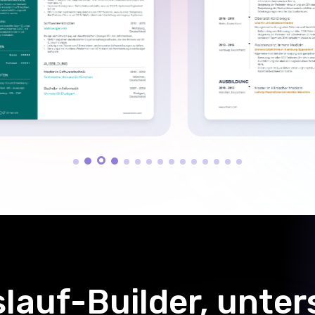
reicher
uilder
uf auf Grammatik- und
te Lebenslaufabschnitte
auf der Stelle, für die