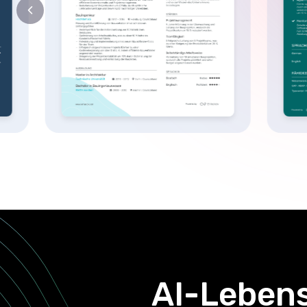
Ein funktions
Lebenslauf-B
Überprüfen Sie Ihren Lebensla
Zeichensetzungsfehler
Über 20 professionell gestalte
Lebenslaufanpassung basierend 
Sie sich bewerben