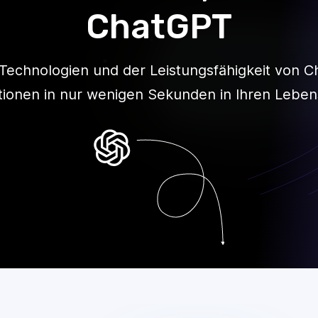
Ihre Link
einem Le
Sie haben keine Zeit, v
Fügen Sie einfach einen L
und der LinkedIn-Lebens
extrahiert alle Standarda
Lebenslauf aus.
In Lebenslauf umw