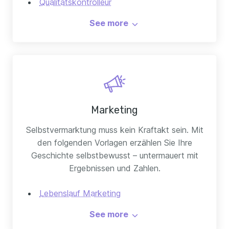
Qualitatskontrolleur
Tischler
KFZ-mechatroniker
Schweißer
See more
Marketing
Selbstvermarktung muss kein Kraftakt sein. Mit
den folgenden Vorlagen erzählen Sie Ihre
Geschichte selbstbewusst – untermauert mit
Ergebnissen und Zahlen.
Lebenslauf Marketing
SEO Spezialist
See more