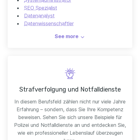
Systemadministrator
SEO Spezialist
Datenanalyst
Datenwissenschaftler
Programmierer
Frontend Entwickler
Full Stack Entwickler
See more
Strafverfolgung und Notfalldienste
In diesem Berufsfeld zählen nicht nur viele Jahre
Erfahrung – sondern, dass Sie Ihre Kompetenz
beweisen. Sehen Sie sich unsere Beispiele für
Polizei und Notfalldienste an und entdecken Sie,
wie ein professioneller Lebenslauf überzeugen