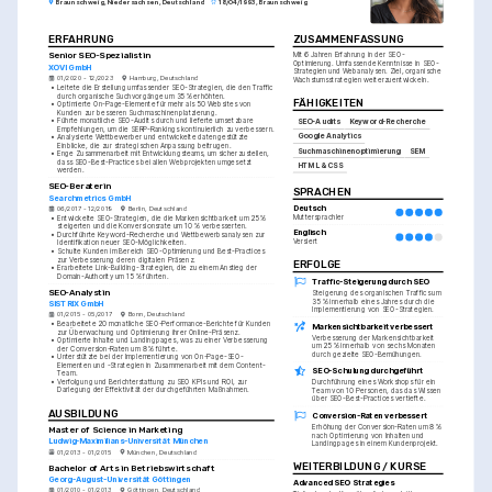
Braunschweig, Niedersachsen, Deutschland
18/04/1993, Braunschweig
ERFAHRUNG
ZUSAMMENFASSUNG
Senior SEO-Spezialistin
Mit 6 Jahren Erfahrung in der SEO-
Optimierung. Umfassende Kenntnisse in SEO-
XOVI GmbH
Strategien und Webanalysen. Ziel, organische 
01/2020 - 12/2023
Hamburg, Deutschland
Wachstumsstrategien weiterzuentwickeln.
•
Leitete die Erstellung umfassender SEO-Strategien, die den Traffic 
durch organische Suchvorgänge um 35 % erhöhten.
FÄHIGKEITEN
•
Optimierte On-Page-Elemente für mehr als 50 Websites von 
Kunden zur besseren Suchmaschinenplatzierung.
•
Führte monatliche SEO-Audits durch und lieferte umsetzbare 
SEO-Audits
Keyword-Recherche
Empfehlungen, um die SERP-Rankings kontinuierlich zu verbessern.
Google Analytics
•
Analysierte Wettbewerber und entwickelte datengestützte 
Einblicke, die zur strategischen Anpassung beitrugen.
Suchmaschinenoptimierung
SEM
•
Enge Zusammenarbeit mit Entwicklungsteams, um sicherzustellen, 
dass SEO-Best-Practices bei allen Webprojekten umgesetzt 
HTML & CSS
werden.
SEO-Beraterin
SPRACHEN
Searchmetrics GmbH
Deutsch
06/2017 - 12/2019
Berlin, Deutschland
Muttersprachler
•
Entwickelte SEO-Strategien, die die Markensichtbarkeit um 25 % 
steigerten und die Konversionsrate um 10 % verbesserten.
Englisch
•
Durchführte Keyword-Recherche und Wettbewerbsanalysen zur 
Versiert
Identifikation neuer SEO-Möglichkeiten.
•
Schulte Kunden im Bereich SEO-Optimierung und Best-Practices 
zur Verbesserung deren digitalen Präsenz.
ERFOLGE
•
Erarbeitete Link-Building-Strategien, die zu einem Anstieg der 
Domain-Authority um 15 % führten.
Traffic-Steigerung durch SEO
SEO-Analystin
Steigerung des organischen Traffics um 
35 % innerhalb eines Jahres durch die 
SISTRIX GmbH
Implementierung von SEO-Strategien.
01/2015 - 05/2017
Bonn, Deutschland
•
Bearbeitete 20 monatliche SEO-Performance-Berichte für Kunden 
Markensichtbarkeit verbessert
zur Überwachung und Optimierung ihrer Online-Präsenz.
Verbesserung der Markensichtbarkeit 
•
Optimierte Inhalte und Landingpages, was zu einer Verbesserung 
um 25 % innerhalb von sechs Monaten 
der Conversion-Raten um 8 % führte.
durch gezielte SEO-Bemühungen.
•
Unterstützte bei der Implementierung von On-Page-SEO-
Elementen und -Strategien in Zusammenarbeit mit dem Content-
SEO-Schulung durchgeführt
Team.
•
Verfolgung und Berichterstattung zu SEO KPIs und ROI, zur 
Durchführung eines Workshops für ein 
Darlegung der Effektivität der durchgeführten Maßnahmen.
Team von 10 Personen, das das Wissen 
über SEO-Best-Practices vertiefte.
AUSBILDUNG
Conversion-Raten verbessert
Erhöhung der Conversion-Raten um 8 % 
Master of Science in Marketing
nach Optimierung von Inhalten und 
Ludwig-Maximilians-Universität München
Landingpages in einem Kundenprojekt.
01/2013 - 01/2015
München, Deutschland
WEITERBILDUNG / KURSE
Bachelor of Arts in Betriebswirtschaft
Georg-August-Universität Göttingen
Advanced SEO Strategies
01/2010 - 01/2013
Göttingen, Deutschland