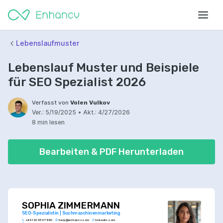
Lebenslaufmuster
Lebenslauf Muster und Beispiele
für SEO Spezialist 2026
Verfasst von
Volen Vulkov
Ver.:
5/19/2025
•
Akt.:
4/27/2026
8 min lesen
Bearbeiten & PDF Herunterladen
SOPHIA ZIMMERMANN
SEO-Spezialistin | Suchmaschinenmarketing
+49 123 456 7890
help@enhancv.com
linkedin.com