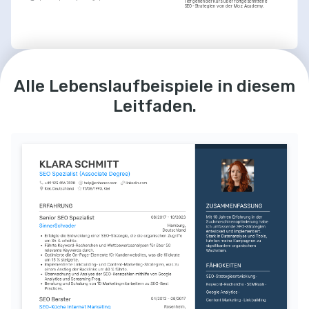
Tiefgehender Kurs über fortgeschrittene 
SEO-Strategien von der Moz Academy.
LEIDENSCHAFTEN
WEITERBILDUNG / KURSE
SEO und digitales 
Content Creation
SEO-Techniken für Webentwickler
Alle Lebenslaufbeispiele in diesem
Marketing
Leidenschaft für das Erstellen 
Online-Kurs über SEO-Techniken, speziell für 
von hochwertigem und 
Entwickler, von SEMrush.
Suche ständig nach neuen 
relevantem Content für diverse 
Trends und Techniken im 
Leitfaden.
Plattformen.
Bereich SEO und digitales 
Marketing.
Reisen und Kultur
Interesse an unterschiedlichen 
Kulturen und Ländern durch 
Reisen und Kulturerfahrungen.