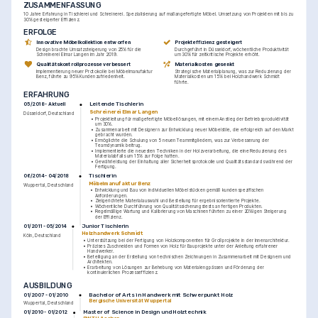
ZUSAMMENFASSUNG
10 Jahre Erfahrung in Tischlerei und Schreinerei. Spezialisierung auf maßangefertigte Möbel. Umsetzung von Projekten mit bis zu 
30% gesteigerter Effizienz.
ERFOLGE
Innovative Möbelkollektion entworfen
Projekteffizienz gesteigert
Design brachte Umsatzsteigerung von 25% für die 
Durchgeführt in Düsseldorf, wöchentliche Produktivität 
Schreinerei Elmar Langen im Jahr 2019.
um 30% für zeitkritische Projekte erhöht.
Qualitätskontrollprozesse verbessert
Materialkosten gesenkt
Implementierung neuer Protokolle bei Möbelmanufaktur 
Strategische Materialplanung, was zur Reduzierung der 
Benz, führte zu 95% Kundenzufriedenheit.
Materialkosten um 15% bei Holzhandwerk Schmidt 
führte.
ERFAHRUNG
Leitende Tischlerin
05/2018 - Aktuell
Schreinerei Elmar Langen
Düsseldorf, Deutschland
•
Projektleitung für maßgefertigte Möbellösungen, mit einem Anstieg der Betriebsproduktivität 
um 30%.
•
Zusammenarbeit mit Designern zur Entwicklung neuer Möbelstile, die erfolgreich auf den Markt 
gebracht wurden.
•
Ermöglichte die Schulung von 5 neuen Teammitgliedern, was zur Verbesserung der 
Teamdynamik beitrug.
•
Implementierte die neuesten Techniken in der Holzverarbeitung, die eine Reduzierung des 
Materialabfalls um 15% zur Folge hatten.
•
Gewährleistung der Einhaltung aller Sicherheitsprotokolle und Qualitätsstandards während der 
Fertigung.
Tischlerin
06/2014 - 04/2018
Möbelmanufaktur Benz
Wuppertal, Deutschland
•
Entwicklung und Bau von individuellen Möbelstücken gemäß kundenspezifischen 
Anforderungen.
•
Zielgerichtete Materialauswahl und Bestellung für ergebnisorientierte Projekte.
•
Wöchentliche Durchführung von Qualitätssicherungstests an fertigen Produkten.
•
Regelmäßige Wartung und Kalibrierung von Maschinen führten zu einer 20%igen Steigerung 
der Effizienz.
Junior Tischlerin
01/2011 - 05/2014
Holzhandwerk Schmidt
Köln, Deutschland
•
Unterstützung bei der Fertigung von Holzkomponenten für Großprojekte in der Innenarchitektur.
•
Präzises Zuschneiden und Formen von Holz für Bauprojekte unter der Anleitung erfahrener 
Handwerker.
•
Beteiligung an der Erstellung von technischen Zeichnungen in Zusammenarbeit mit Designern und 
Architekten.
•
Erarbeitung von Lösungen zur Behebung von Materialengpässen und Förderung der 
kontinuierlichen Prozesseffizienz.
AUSBILDUNG
Bachelor of Arts in Handwerk mit Schwerpunkt Holz
01/2007 - 01/2010
Bergische Universität Wuppertal
Wuppertal, Deutschland
Master of Science in Design und Holztechnik
01/2010 - 01/2012