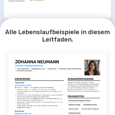
RWTH Aachen
Aachen, Deutschland
FÄHIGKEITEN
Holzverarbeitung
Technische Zeichnungen lesen
Maschinensicherheit
Qualitätskontrolle
Alle Lebenslaufbeispiele in diesem
Materialauswahl
CAD-Software
Leitfaden.
SPRACHEN
Deutsch
Englisch
Muttersprachler
Versiert
LEIDENSCHAFTEN
Holzkunst
Nachhaltiges Bauen
Engagement in der Erschaffung einzigartiger, künstlerischer 
Förderung und Umsetzung nachhaltiger Praktiken in allen 
Holzwerke, die Kreativität mit Funktionalität verbinden.
Aspekten der Holzverarbeitung und Bauprojekte.
Historische Architektur
Leidenschaft für die Erhaltung und Restaurierung historischer 
Bauwerke in handwerklicher Tradition.
WEITERBILDUNG / KURSE
Fortgeschrittene 
Zertifizierung in CNC-
Holzverarbeitungstechniken
Holzmaschinen
Absolviert bei Meisterschule für Tischler: 
Erfolgreich abgeschlossen bei IHK Köln: 
Fokus auf präzisen Techniken zur 
Schulung auf computergestützte 
Verbesserung von Effizienz und Stil.
Fertigungsmaschinen für Holz.