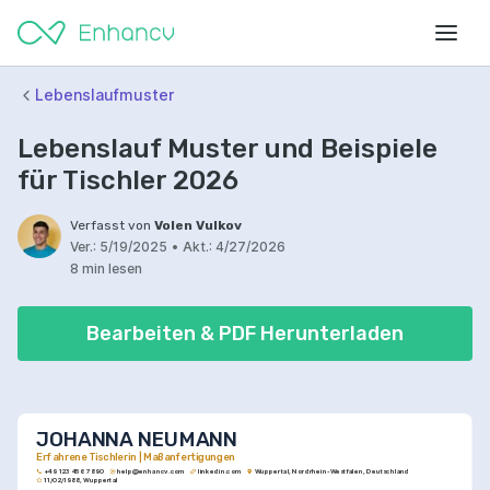
Lebenslaufmuster
Lebenslauf Muster und Beispiele
für Tischler 2026
Verfasst von
Volen Vulkov
Ver.:
5/19/2025
•
Akt.:
4/27/2026
8 min lesen
Bearbeiten & PDF Herunterladen
JOHANNA NEUMANN
Erfahrene Tischlerin | Maßanfertigungen
+49 123 456 7890
help@enhancv.com
linkedin.com
Wuppertal, Nordrhein-Westfalen, Deutschland
11/02/1988, Wuppertal