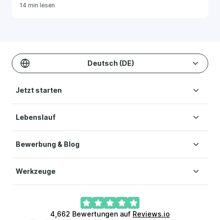
14 min lesen
Deutsch (DE)
Jetzt starten
Lebenslauf
Lebenslauf erstellen
Preise
Bewerbung & Blog
Lebenslauf Vorlagen
Hilfe
Lebenslauf Muster
Nutzungsbedingungen
Werkzeuge
Wie man einen Lebenslauf schreibt
Einfacher Lebenslauf
Datenschutz-Bestimmungen
Soft Skills Lebenslauf
Kreativer Lebenslauf
Cookie-Einstellungen
Anschreiben-Generator
Sprachkenntnisse Lebenslauf
Aktuell-Moderner Lebenslauf
4,662
Bewertungen auf
Reviews.io
KI Lebenslauf-Ersteller
Lebenslauf Foto