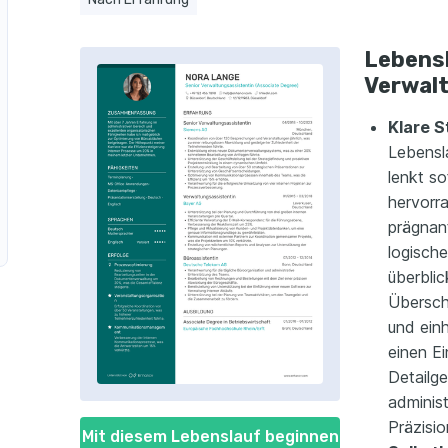
sistent im Einzelhandel
slauf als Verwaltungsassistent für Kundenservice
Lebensl
in der Lebensmittelindustrie
slauf als Verwaltungsassistent für Vertrieb
Verwal
ent im Bereich Non-Profit
lauf als Verwaltungsassistent für Produktmanagement
Klare S
Lebensl
nt in der Tourismusbranche
lenkt s
hervorr
prägnan
logisch
überbli
Übersch
und einh
einen E
Detailge
adminis
Präzisio
Mit diesem Lebenslauf beginnen