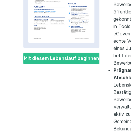
Bewerbe
öffentli
gekonnt
in Tool
eGovern
echte V
eines J
hebt de
Mit diesem Lebenslauf beginnen
Bewerb
Prägna
Abschl
Lebensla
Bestäti
Bewerber
Verwalt
aktiv z
Gemeind
Bekundu