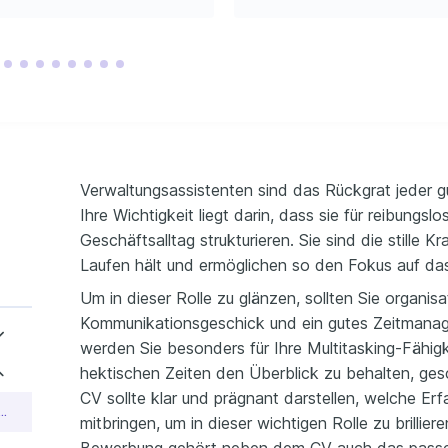
tkoordination
ng und Durchführung 
roßen Firmenevents mit 
u 200 Teilnehmern.
BILDUNG / 
t für 
anisation
ssen bei der Industrie- 
elskammer Dortmund
 effektives 
nagement
y Akademie für 
Verwaltungsassistenten sind das Rückgrat jeder g
dung, Bochum
Ihre Wichtigkeit liegt darin, dass sie für reibungs
Geschäftsalltag strukturieren. Sie sind die stille K
Laufen hält und ermöglichen so den Fokus auf da
Um in dieser Rolle zu glänzen, sollten Sie organis
Kommunikationsgeschick und ein gutes Zeitmana
werden Sie besonders für Ihre Multitasking-Fähigke
hektischen Zeiten den Überblick zu behalten, ges
CV sollte klar und prägnant darstellen, welche Er
f als Senior Verwaltungsassistent
mitbringen, um in dieser wichtigen Rolle zu brillier