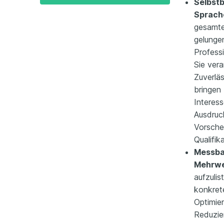
Selbst
Sprach
gesamte
gelungen
Professi
Sie ver
Zuverlä
bringen
Interes
Ausdruc
Vorsche
Qualifik
Messbar
Mehrwe
aufzulis
konkret
Optimie
Reduzie