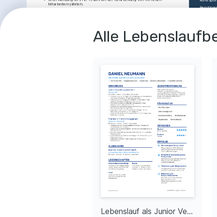
Mitarbeitern jährlich.
Berichtser
•
Effizientes Management der täglichen Post und des E-Mail-Verkehrs für 
das gesamte Büro.
•
Verwaltung der Terminkoordination und Planung für ein Team von 30 
Personen.
SPRAC
•
Etablierung eines neuen Systems zur elektronischen Aktenführung, 
Alle Lebenslaufbe
wodurch der Zugriff schneller wurde.
Deutsch
•
Unterstützung bei der Planung und Durchführung von 
Mutterspr
Firmenveranstaltungen mit bis zu 200 Teilnehmern.
Englisch
Assistent der Geschäftsführung
03/2012 - 05/2015
Fortgesch
Technische Lösungen GmbH
Bochum, 
Deutschland
•
Verantwortlich für die gesamte interne und externe Korrespondenz der 
ERFOL
Geschäftsleitung.
•
Organisation des Terminkalenders und der Reisen des 
Effiz
Geschäftsführungsteams.
Büro
•
Unterstützung bei der Erstellung monatlicher Geschäftsberichte für die 
Geschäftsführung.
Optim
•
Optimierung von Verwaltungsprozessen, was zu einem effizienteren 
zu ei
Datenmanagement führte.
Büroe
Kost
AUSBILDUNG
Büro
Reduz
Associate Degree in 
01/2010 - 01/2012
Ausga
Verwaltungswissenschaften
Einka
Hochschule für Angewandte Wissenschaften
Köln, Deutschland
Verb
Dok
nts
Entwi
Archi
die Zu
verkü
LEIDENSCHAFTEN
ERFOL
Lebenslauf als Senior Verwaltungsassistent
Lebenslauf als Junior Verwaltungsassistent
Effizienzsteigerung
Technologie
Erfol