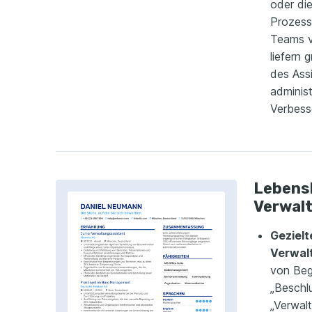
oder di
Prozess
Teams v
liefern 
des Assi
adminis
Verbess
Lebensl
Verwal
Gezielt
Verwal
von Begr
„Beschl
„Verwalt