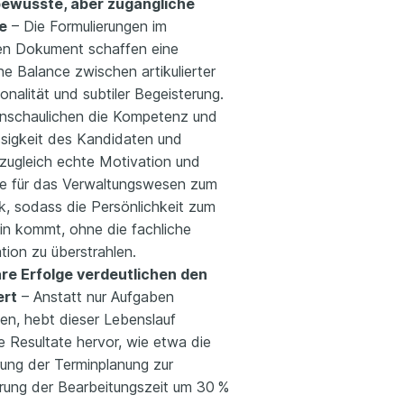
bewusste, aber zugängliche
e
– Die Formulierungen im
n Dokument schaffen eine
e Balance zwischen artikulierter
onalität und subtiler Begeisterung.
anschaulichen die Kompetenz und
ssigkeit des Kandidaten und
 zugleich echte Motivation und
se für das Verwaltungswesen zum
k, sodass die Persönlichkeit zum
in kommt, ohne die fachliche
ation zu überstrahlen.
e Erfolge verdeutlichen den
rt
– Anstatt nur Aufgaben
ten, hebt dieser Lebenslauf
e Resultate hervor, wie etwa die
rung der Terminplanung zur
rung der Bearbeitungszeit um 30 %