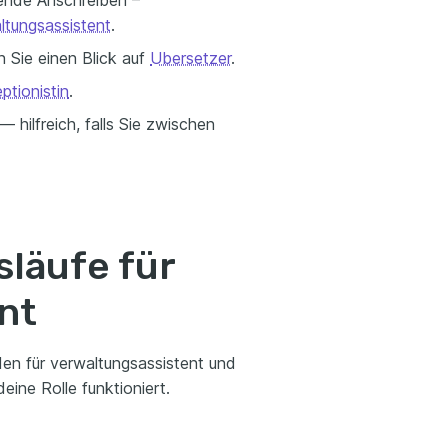
nde Anschreiben –
ltungsassistent
.
 Sie einen Blick auf
Ubersetzer
.
ptionistin
.
 hilfreich, falls Sie zwischen
släufe für
nt
den für verwaltungsassistent und
eine Rolle funktioniert.