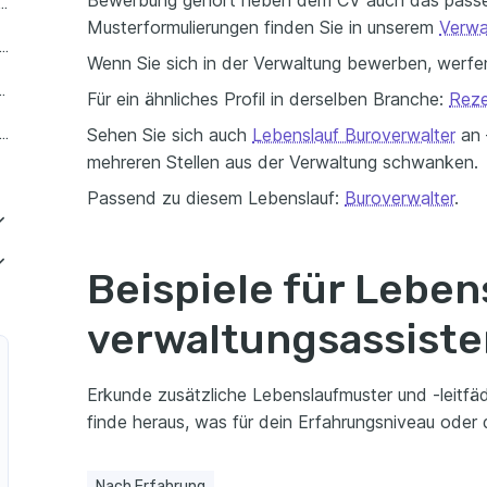
Bewerbung gehört neben dem CV auch das passe
f als Junior Verwaltungsassistent
Musterformulierungen finden Sie in unserem
Verwa
lauf als Verwaltungsassistent mit langjähriger Erfahrung
Wenn Sie sich in der Verwaltung bewerben, werfen
eiger Verwaltungsassistent
Für ein ähnliches Profil in derselben Branche:
Reze
Sehen Sie sich auch
Lebenslauf Buroverwalter
an —
lauf als Verwaltungsassistent mit mittlerer Erfahrung
mehreren Stellen aus der Verwaltung schwanken.
Passend zu diesem Lebenslauf:
Buroverwalter
.
slauf als Verwaltungsassistent für Personalwesen
Beispiele für Leben
tent im Gesundheitswesen
slauf als Verwaltungsassistent für Finanzen
verwaltungsassiste
stent im Bildungsbereich
slauf als Verwaltungsassistent für Marketing
t in der Technologiebranche
lauf als Verwaltungsassistent für Rechtsangelegenheiten
Erkunde zusätzliche Lebenslaufmuster und -leitfä
finde heraus, was für dein Erfahrungsniveau oder d
tent im Immobilienbereich
lauf als Verwaltungsassistent für Projektmanagement
t in der Automobilindustrie
slauf als Verwaltungsassistent für Logistik
Nach Erfahrung