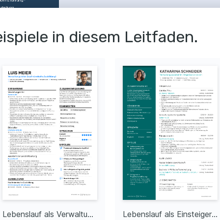
stellung
HEN
ispiele in diesem Leitfaden.
achler
ritten
GE
ienzsteigerung bei 
abläufen
ierte Prozesse führten 
ner 20% Steigerung der 
ffizienz.
enreduktion bei 
material
ierung der monatlichen 
ben durch effizientere 
ufsstrategien.
esserung des 
umentenmanageme
cklung eines neuen 
vierungssystems, das 
griffszeit um 30% 
rzte.
GE
Lebenslauf als Verwaltungsassistent mit langjähriger Erfahrung
Lebenslauf als Einsteiger Verwaltungsassistent
greiche 