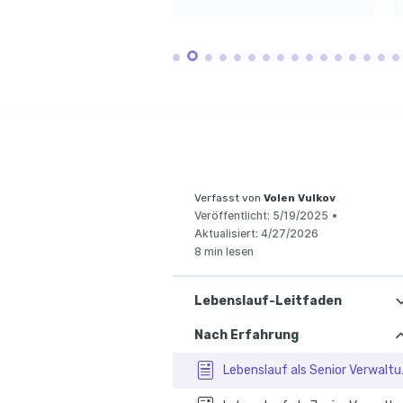
Even
Ich bin begeistert von effektiven 
Interesse an neuen Büro- und 
Prozessen und kontinuierlicher 
Informationstechnologien zur 
Planu
Verbesserung im Büroalltag.
besseren Koordination.
von g
bis z
Büroorganisation
Leidenschaft für strukturierte und 
WEITER
effiziente 
Büroverwaltungspraktiken.
KURSE
Zertifika
Büroorg
Abgeschlo
und Hand
Kurs für
Zeitma
Offered b
Weiterbil
Verfasst von
Volen Vulkov
Veröffentlicht:
5/19/2025
•
Aktualisiert:
4/27/2026
8 min lesen
Lebenslauf-Leitfaden
Nach Erfahrung
Lebenslau