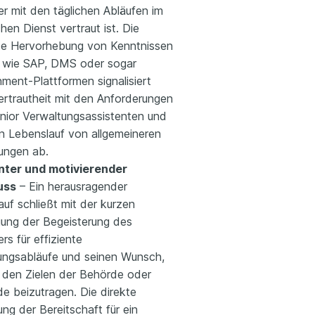
r mit den täglichen Abläufen im
chen Dienst vertraut ist. Die
e Hervorhebung von Kenntnissen
s wie SAP, DMS oder sogar
ment-Plattformen signalisiert
ertrautheit mit den Anforderungen
unior Verwaltungsassistenten und
n Lebenslauf von allgemeineren
ungen ab.
nter und motivierender
uss
– Ein herausragender
uf schließt mit der kurzen
gung der Begeisterung des
s für effiziente
ungsabläufe und seinen Wunsch,
u den Zielen der Behörde oder
e beizutragen. Die direkte
ng der Bereitschaft für ein