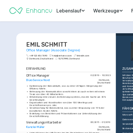
Lebenslauf
Werkzeuge
EMIL SCHMITT
Office Manager (Associate Degree)
+49 123 456 7890
help@enhancv.com
linkedin.com
Dortmund, Deutschland
13/11/1990, Dortmund
ERFAHRUNG
ZUSAM
Office Manager
Mit über 6
02/2019 - 10/2023
Berufserfa
BüroService Nord
Dortmund, 
Verwaltun
Deutschland
Kenntnisse
•
Optimierung der Büroabläufe, was zu einer 20%igen Steigerung der 
und Kommun
Effizienz führte.
20% Effiz
•
Betreuung der Kommunikation sowohl intern als auch extern mit einem 
optimierte
Team von über 40 Mitarbeitern.
Spezialisi
•
Entwicklung eines neuen Archivierungssystems, das die Suche um 30% 
Bürokoord
beschleunigte.
Genauigke
•
Organisation und Koordination von über 100 Meetings und 
Geschäftsreisen pro Jahr.
•
Verantwortung für Büromaterial, was zu einer Einsparung von 15% der 
FÄHIG
monatlichen Kosten führte.
•
Erstellung von Berichten und Präsentationen zur Unterstützung der 
Microsoft 
Geschäftsführung.
Datenver
Verwaltungsmitarbeiter
06/2015 - 01/2019
Veranstal
Kanzlei Müller
Dortmund, 
Bestands
Deutschland
•
Unterstützung des HR-Teams bei der Einarbeitung von 50 neuen 
Korrespo