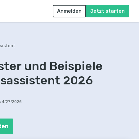
Anmelden
Jetzt starten
sistent
ter und Beispiele
gsassistent 2026
:
4/27/2026
den