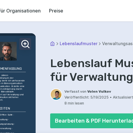
Für Organisationen
Preise
Lebenslaufmuster
Verwaltungsas
Lebenslauf Mus
MENFASSUNG
für Verwaltun
 Jahren 
hrung in der 
g biete ich umfassende 
 in Büroorganisation 
ikation. Erzielte eine 
ienzsteigerung durch 
Verfasst von
Volen Vulkov
 Büroabläufe. 
ert auf Verwaltung und 
Veröffentlicht:
5/19/2025
•
Aktualisiert
ination mit hoher 
it.
8 min lesen
KEITEN
Office Suite
Bearbeiten & PDF Herunterla
waltung
tungsplanung
verwaltung
ndenzführung