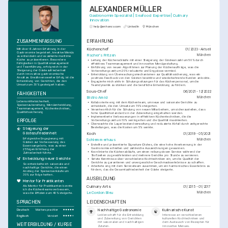
ALEXANDER MÜLLER
Gastronomie Specialist | Seafood Expertise | Culinary 
Innovation
help@enhancv.com
LinkedIn
München
ZUSAMMENFASSUNG
ERFAHRUNG
Küchenchef
Mit über 6 Jahren Erfahrung in der 
01/2023 - Aktuell
Gastronomie begeistert, kreative Menüs 
Fischer's Fritzen
München
zu entwickeln und exzellente maritime 
Küche zu präsentieren. Besondere 
•
Leitung der Küchenabläufe mit einer Steigerung der Gästeanzahl um 50% durch 
Fähigkeiten in Qualitätsmanagement 
effektives Teammanagement und innovative Menügestaltung.
und Teamführung, erfolgreich in der 
•
Einführung von neuen Algorithmen zur Planung der Küchenaufträge, was die 
Steigerung der Gästezufriedenheit 
Vorbereitungszeit um 20% reduzierte und Engpässe vermied.
durch innovative gastronomische 
•
Entwicklung von Überwachungsmechanismen zur Qualitätssicherung, was ein 
Ansätze. Erwähnenswerter Erfolg ist die 
positives Feedback von den Gästen bewirkte und wiederkehrende Kunden anlockte.
Entwicklung von Gerichten, die den 
•
Engagierte mich aktiv in Schulungssitzungen für das Küchenpersonal, um die 
Umsatz um 30% gesteigert haben.
Teamdynamik zu stärken und die berufliche Entwicklung zu fördern.
Sous-Chef
06/2021 - 12/2022
FÄHIGKEITEN
Bistro Amici
München
Lebensmittelsicherheit, 
•
Kollaborierte eng mit dem Küchenteam, um neue und saisonale Gerichte zu 
Speisenzubereitung, Menüentwicklung, 
entwickeln, die den Umsatz um 15% steigerten.
Teammanagement, Küchentechniken, 
•
Verantwortlich für die Schulung von neuen Mitarbeitern, um sicherzustellen, dass 
Qualitätssicherung
hohe Qualitätsstandards in der Zubereitung eingehalten werden.
•
Implementierte Verbesserungen in effektiven Küchentechniken, die die 
ERFOLGE
Vorbereitungszeit um 10% verringerten und die Qualität maximierten.
•
Überwachte die Lagerbestandverwaltung und reduzierte Abfall durch zeitgerechte 
Bestellungen, was die Kosten um 5% senkte.
Steigerung der 
Gästezufriedenheit
Koch
01/2019 - 05/2021
Erfolgreiche Engagierung mit 
Schlemmerhaus
München
Gästen zur Verbesserung des 
•
Erstellte und präsentierte Signature-Dishes, die eine hohe Anerkennung in der 
Essensangebots, was zu einer 
Gastronomie erhielten und zahlreiche Auszeichnungen gewannen.
25%igen Erhöhung der 
•
Koordinierte die Küchenabläufe, um einen reibungslosen Service während der 
Zufriedenheit führte.
Stoßzeiten zu gewährleisten und mehrere Gerichte pro Stunde zu servieren.
Entwicklung neuer Gerichte
•
Setzte Kenntnisse über verschiedene Kochtechniken ein, um die Qualität der 
Gerichte zu garantieren und unvergessliche Geschmackserlebnisse zu schaffen.
So entwickelte ich saisonale und 
•
Arbeitete eng mit dem Serviceteam zusammen, um ein harmonisches Esserlebnis zu 
nachhaltige Gerichte, die einen 
fördern, das die Gesamtzufriedenheit der Gäste steigerte.
Anstieg der Speisenverkäufe um 
30% zur Folge hatten.
AUSBILDUNG
Mentor für Praktikanten
Als Mentor für Praktikanten konnte 
Culinary Arts
01/2015 - 01/2017
ich die Küchenteams verbessern, 
Le Cordon Bleu
München
was die Effizienz um 40% steigerte.
SPRACHEN
LEIDENSCHAFTEN
Deutsch
Nachhaltige Gastronomie
Kulinarische Kunst
Muttersprachler
Leidenschaft für die Entwicklung 
Interesse an verschiedenen 
Englisch
Versiert
und Zubereitung von Gerichten 
kulturellen Kochtechniken und 
mit saisonalen und nachhaltigen 
dem Austausch von Rezepten für 
WEITERBILDUNG / KURSE
Zutaten.
innovative Menues.