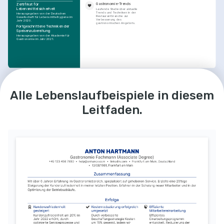
Gastronomie-Trends
Zertifikat für 
Lebensmittelsicherheit
Laufende Studie über aktuelle 
Trends und Techniken in der 
Herausgegeben von der Deutschen 
Restaurantbranche zur 
Gesellschaft für Lebensmittelhygiene im 
Verbesserung des 
Jahr 2020.
gastronomischen Angebots.
Fortgeschrittene Techniken der 
Speisenzubereitung
Herausgegeben von der Akademie für 
Gastronomie im Jahr 2021.
Alle Lebenslaufbeispiele in diesem
Leitfaden.