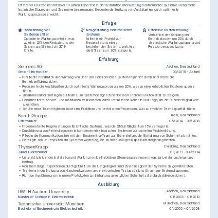
Erfahrener Elektroniker mit über 10 Jahren Expertise in der Installation und Wartung elektronischer Systeme. Beherrsche 
technische Diagnosen und Systemverbesserungen. Bedeutende Senkung von Ausfallzeiten durch optimierte 
Wartungsprozesse erreicht.
Erfolge
Reduzierung von 
Neugestaltung elektronischer 
Effektive Kostensenkung
Systemausfällen
Systeme
Verhalf bei der Senkung der 
Betriebskosten um 25% durch 
Optimierte Wartungsvorteile, was 
Initiierte ein Projekt zur 
strategische Wartungsplanung und 
zu einer 20%igen Reduzierung der 
Neugestaltung eines 
Ressourcenausnutzung.
Systemausfälle im Jahr 2019 
bestehenden Systems, welches 
führte.
die Effizienz um 30% steigerte.
Erfahrung
Aachen, Deutschland
Siemens AG
Senior Elektroniker
03/2018 - Aktuell
•
Führte die Installation und Wartung von über 200 elektronischen Systemen jährlich durch und stellte die 
Betriebseffizienz sicher.
•
Reduzierte die Ausfallzeiten durch optimierte Wartungsprozesse um 20%, was zu einer erheblichen Kostenersparnis 
führte.
•
Zusammenarbeit mit Ingenieurteams, um Systemdesigns zu verbessern und die Funktionalität zu steigern.
•
Dokumentierte Service- und Installationsmaßnahmen durch umfassende Berichte und Logs, um die Rückverfolgbarkeit 
zu erhöhen.
•
Schulte neue Teammitglieder in besten Praktiken und technischen Prozessen, was zu erhöhter Teamkapazität führte.
Köln, Deutschland
Bosch Gruppe
Elektroniker
05/2014 - 02/2018
•
Implementierte Regelwartungen für kritische Systeme, was die Störanfälligkeit um 15% verringerte.
•
Durchführung von Fehlerdiagnosen in komplexen elektronischen Systemen zur schnellen Problemlösung.
•
Pflegte die Kommunikationslinie mit dem Engineering-Team zur Sicherstellung der Einhaltung von Sicherheitsrichtlinien.
•
Beteiligte sich an Projekten zur Systemerweiterung, die zu einer 35%igen Kapazitätssteigerung führten.
Duisburg, Deutschland
ThyssenKrupp
Junior Elektroniker
01/2011 - 04/2014
•
Unterstützte bei der Installation und Wartung von betrieblichen Steuerungssystemen, was zur Leistungssteigerung 
beitrug.
•
Routinemäßige Inspektionen durchgeführt, um die Langlebigkeit und Zuverlässigkeit der Systeme zu gewährleisten.
•
Trainierte in der Nutzung von Handwerkzeugen und elektronischer Testausrüstung für genaue Systemdiagnosen.
•
Richtige Ausführung von internen Protokollen zur Einhaltung gesetzlicher Sicherheitsstandards dahergesichert.
Ausbildung
Aachen, Deutschland
RWTH Aachen University
Master of Science in Elektrotechnik
01/2008 - 01/2010
München, Deutschland
Technische Universität München
Bachelor of Engineering in Elektrotechnik
01/2005 - 01/2008