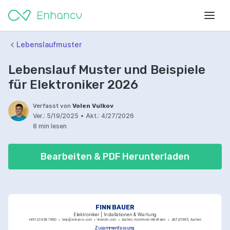
Lebenslaufmuster
Lebenslauf Muster und Beispiele
für Elektroniker 2026
Verfasst von
Volen Vulkov
Ver.:
5/19/2025
•
Akt.:
4/27/2026
8 min lesen
Bearbeiten & PDF Herunterladen
FINN BAUER
Elektroniker | Installationen & Wartung
+49 123 456 7890
help@enhancv.com
linkedin.com
Aachen, Nordrhein-Westfalen
24/12/1995, Aachen
Zusammenfassung