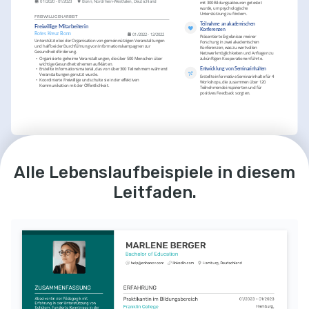
01/2020 - 01/2023
Bonn, Nordrhein-Westfalen, Deutschland
mit 300 Bildungsakteuren getestet 
wurde, um psychologische 
Unterstützung zu fördern.
FREIWILLIGENARBEIT
Teilnahme an akademischen 
Freiwillige Mitarbeiterin
Konferenzen
01/2022 - 12/2022
Rotes Kreuz Bonn
Präsentierte Ergebnisse meiner 
Unterstützte bei der Organisation von gemeinnützigen Veranstaltungen 
Forschung in zwei akademischen 
und half bei der Durchführung von Informationskampagnen zur 
Konferenzen, was zu wertvollen 
Gesundheitsförderung.
Netzwerkmöglichkeiten und Anfragen zu 
•
Organisierte geheime Veranstaltungen, die über 500 Menschen über 
zukünftigen Kooperationen führte.
wichtige Gesundheitsthemen aufklärten.
•
Erstellte Informationsmaterial, das von über 300 Teilnehmern während 
Entwicklung von Seminarinhalten
Veranstaltungen genutzt wurde.
Erstellte informative Seminarinhalte für 4 
•
Koordinierte Freiwillige und schulte sie in der effektiven 
Workshops, die zusammen über 120 
Kommunikation mit der Öffentlichkeit.
Teilnehmende inspirierten und für 
positives Feedback sorgten.
LEIDENSCHAFTEN
SPRACHEN
Alle Lebenslaufbeispiele in diesem
Muttersprachler
Verhaltenspsychologie
Datenanalyse
Deutsch
Ein tiefes Interesse an der 
Ich bin leidenschaftlich 
Versiert
Englisch
Erforschung von 
daran interessiert, aus 
Leitfaden.
Entscheidungsprozessen 
Daten nützliche 
und den psychologischen 
Informationen abzuleiten 
WEITERBILDUNG / KURSE
Einflüssen auf das 
und psychologische 
Verhalten der 
Erkenntnisse zu fördern.
Statistik für Psychologen
Verbraucher.
Ein Kurs an der Universität Mannheim, der 
grundlegende statistische Methoden für 
Ehrenamtliche Tätigkeit 
psychologische Forschung vermittelt.
im Gesundheitswesen
Ich engagierte mich 
Forschungsmethoden in Psychologie
freiwillig im 
Ein Zertifikatskurs von Coursera, der 
Gesundheitswesen, um 
verschiedene qualitative und quantitative 
zu lernen, wie man den 
Forschungsmethoden in der Psychologie 
Menschen in meiner 
behandelt.
Gemeinschaft hilft.