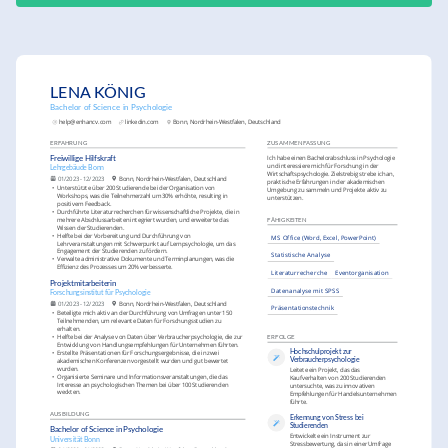
LENA KÖNIG
Bachelor of Science in Psychologie
help@enhancv.com
linkedin.com
Bonn, Nordrhein-Westfalen, Deutschland
ERFAHRUNG
ZUSAMMENFASSUNG
Ich habe einen Bachelorabschluss in Psychologie 
Freiwillige Hilfskraft
und interessiere mich für Forschung in der 
Lehrgebäude Bonn
Wirtschaftspsychologie. Zielstrebig strebe ich an, 
01/2023 - 12/2023
Bonn, Nordrhein-Westfalen, Deutschland
praktische Erfahrungen in der akademischen 
•
Unterstützte über 200 Studierende bei der Organisation von 
Umgebung zu sammeln und Projekte aktiv zu 
Workshops, was die Teilnehmerzahl um 30% erhöhte, resulting in 
unterstützen.
positivem Feedback.
•
Durchführte Literaturrecherchen für wissenschaftliche Projekte, die in 
mehrere Abschlussarbeiten integriert wurden, und erweiterte das 
FÄHIGKEITEN
Wissen der Studierenden.
•
Helfte bei der Vorbereitung und Durchführung von 
MS Office (Word, Excel, PowerPoint)
Lehrveranstaltungen mit Schwerpunkt auf Lernpsychologie, um das 
Engagement der Studierenden zu fördern.
Statistische Analyse
•
Verwalte administrative Dokumente und Terminplanungen, was die 
Effizienz des Prozesses um 20% verbesserte.
Literaturrecherche
Eventorganisation
Projektmitarbeiterin
Datenanalyse mit SPSS
Forschungsinstitut für Psychologie
01/2023 - 12/2023
Bonn, Nordrhein-Westfalen, Deutschland
Präsentationstechnik
•
Beteiligte mich aktiv an der Durchführung von Umfragen unter 150 
Teilnehmenden, um relevante Daten für Forschungsstudien zu 
erhalten.
•
Helfte bei der Analyse von Daten über Verbraucherpsychologie, die zur 
ERFOLGE
Entwicklung von Handlungsempfehlungen für Unternehmen führten.
•
Erstellte Präsentationen für Forschungsergebnisse, die in zwei 
Hochschulprojekt zur 
akademischen Konferenzen vorgestellt wurden und gut bewertet 
Verbraucherpsychologie
wurden.
Leitete ein Projekt, das das 
•
Organisierte Seminare und Informationsveranstaltungen, die das 
Kaufverhalten von 200 Studierenden 
Interesse an psychologischen Themen bei über 100 Studierenden 
untersuchte, was zu innovativen 
weckten.
Empfehlungen für Handelsunternehmen 
führte.
AUSBILDUNG
Erkennung von Stress bei 
Studierenden
Bachelor of Science in Psychologie
Entwickelte ein Instrument zur 
Universität Bonn
Stressbewertung, das in einer Umfrage 