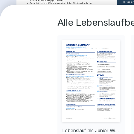
Produktentwicklungsprozessen.
Fortgesch
•
Organisierte und führte experimentelle Studien durch, um 
Produkteigenschaften zu optimieren.
•
Half dabei, die Forschungsfinanzierung durch erfolgreichen Schreiben von 
Förderanträgen um 25% zu erhöhen.
SPRAC
Wissenschaftlicher Mitarbeiter
02/2014 - 04/2016
Alle Lebenslaufbe
Deutsch
Mutterspr
Henkel AG & Co. KGaA
Düsseldorf, 
Deutschland
Englisch
•
Führte experimentelle Studien im Bereich Chemie durch, wodurch die 
Mutterspr
Produktqualität um 10% verbessert wurde.
•
Arbeitete mit Ingenieurteams zusammen, um Verbesserungen in 
Produktionsprozessen zu implementieren.
ERFOL
•
Erstellte experimentelle Designs und führte Datenanalysen mittels 
statistischer Software durch.
•
Unterstützte in der Ausbildung und Mentoring von Praktikanten und 
Top 
Nachwuchsforschern.
Erhie
Forsc
Fraunh
AUSBILDUNG
signif
Mater
Master of Science in Chemie
01/2012 - 01/2014
Veröf
Technische Universität München
München, 
Natu
Deutschland
Veröff
Bachelor of Science in Chemie
01/2009 - 01/2012
Forsc
Natur
Freie Universität Berlin
Berlin, Deutschland
Entwic
Nanot
LEIDENSCHAFTEN
ERFOL
Lebenslauf als Leitender Wissenschaftler
Lebenslauf als Junior Wissenschaftler
Technologieentwicklung
Wissenschaftliche 
Proje