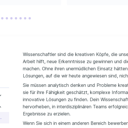
rnationalem 
chungsvorhaben
e ein internationales 
von Wissenschaftlern, 
e zu bahnbrechenden 
ntnissen.
greiche 
chungsprojekte
e mehrere erfolgreiche 
hungsprojekte, die zu 
ikanten Fortschritten in 
hemischen 
sstechnik führten.
BILDUNG / 
Wissenschaftler sind die kreativen Köpfe, die unse
d Data Analysis 
Arbeit hilft, neue Erkenntnisse zu gewinnen und d
ues
 von der Johns 
machen. Ohne ihren unermüdlichen Einsatz hätten 
iversity, vermittelt 
n zur fortgeschrittenen 
chen Datenanalyse.
Lösungen, auf die wir heute angewiesen sind, nich
ve Research 
logies
Sie müssen analytisch denken und Probleme kreat
 am Max-Planck-Institut, 
 neue und innovative 
sie für ihre Fähigkeit geschätzt, komplexe Inform
gsmethodologien.
innovative Lösungen zu finden. Dein Wissenschaftl
hervorheben, in interdisziplinären Teams erfolgrei
Ergebnisse zu erzielen.
s Leitender Wissenschaftler
Wenn Sie sich in einem anderen Bereich bewerben,