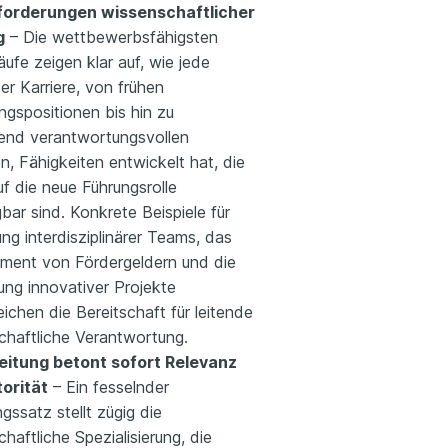
forderungen wissenschaftlicher
g
– Die wettbewerbsfähigsten
ufe zeigen klar auf, wie jede
r Karriere, von frühen
ngspositionen bis hin zu
nd verantwortungsvollen
, Fähigkeiten entwickelt hat, die
uf die neue Führungsrolle
bar sind. Konkrete Beispiele für
ung interdisziplinärer Teams, das
ent von Fördergeldern und die
ng innovativer Projekte
eichen die Bereitschaft für leitende
chaftliche Verantwortung.
leitung betont sofort Relevanz
orität
– Ein fesselnder
gssatz stellt zügig die
haftliche Spezialisierung, die