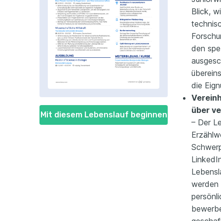
Blick, 
technis
Forschu
den spe
ausgesc
überein
die Eig
Vereinh
über v
Mit diesem Lebenslauf beginnen
– Der L
Erzählw
Schwerp
LinkedIn
Lebensl
werden 
persönli
bewerbe