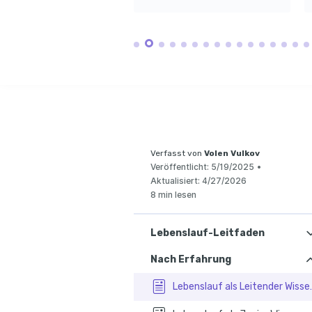
Publikationen
inte
Interesse an der kontinuierlichen 
Fors
Weiterentwicklung und 
Begeisterung für das Verfassen und 
Implementierung neuer 
Veröffentlichen wissenschaftlicher 
Leitet
Technologien.
Arbeiten.
Team 
führt
Bergwandern
Erken
Genieße es, beim Bergwandern 
Erfol
neue Perspektiven in der Natur zu 
Fors
entdecken.
Führt
Forsc
signif
der c
Proze
WEITER
KURSE
Advance
Techniq
Verfasst von
Volen Vulkov
Angeboten
Veröffentlicht:
5/19/2025
•
Hopkins Un
Fähigkeite
Aktualisiert:
4/27/2026
statistis
8 min lesen
Innovati
Methodo
Absolviert
Kurs über
Forschun
Lebenslauf-Leitfaden
Nach Erfahrung
Lebenslauf al