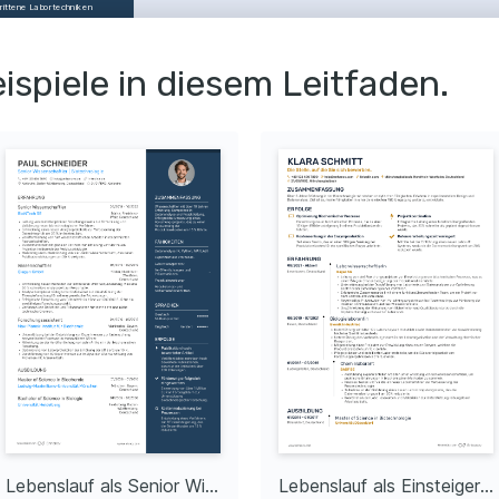
rittene Labortechniken
HEN
ispiele in diesem Leitfaden.
achler
achler
GE
Forschungspreis
lt den Top-
hungspreis der 
ofer-Gesellschaft für 
ikante Beiträge zur 
ialwissenschaft.
fentlichung in 
re
entlichte ein 
hungsdokument in 
e, das zu neuen 
klungen in der 
echnologie führte.
GE
Lebenslauf als Senior Wissenschaftler
Lebenslauf als Einsteiger Wissenschaftler
ktleitung in 