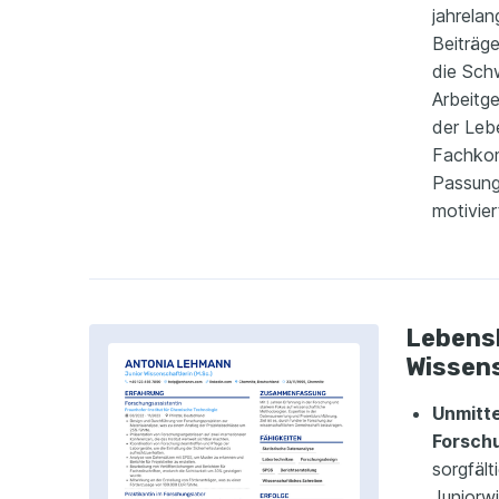
jahrelan
Beiträg
die Sch
Arbeitge
der Leb
Fachkom
Passung 
motivier
Lebensl
Wissen
Unmitte
Forsch
sorgfält
Juniorwi