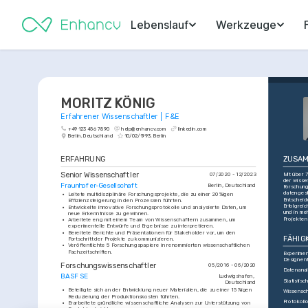
Lebenslauf
Werkzeuge
MORITZ KÖNIG
Erfahrener Wissenschaftler | F&E
+49 123 456 7890
help@enhancv.com
linkedin.com
Berlin, Deutschland
10/02/1993, Berlin
ERFAHRUNG
ZUSAM
Senior Wissenschaftler
Mit über 7
07/2020 - 12/2023
der wissen
Fraunhofer-Gesellschaft
Berlin, Deutschland
Forschung.
datengest
•
Leitete multidisziplinäre Forschungsprojekte, die zu einer 20%igen 
Entscheid
Effizienzsteigerung in den Prozessen führten.
Erfolgreic
•
Entwickelte innovative Forschungsprotokolle und analysierte Daten, um 
und in me
neue Erkenntnisse zu gewinnen.
Projekten
•
Arbeitete eng mit einem Team von Wissenschaftlern zusammen, um 
experimentelle Entwürfe und Ergebnisse zu interpretieren.
•
Bereitete Berichte und Präsentationen für Stakeholder vor, um den 
FÄHIG
Fortschritt der Projekte zu kommunizieren.
•
Veröffentlichte 5 Forschungspapiere in renommierten wissenschaftlichen 
Fachzeitschriften.
Experiment
Designent
Forschungswissenschaftler
05/2016 - 06/2020
Datenana
BASF SE
Ludwigshafen, 
Statistis
Deutschland
•
Beteiligte sich an der Entwicklung neuer Materialien, die zu einer 15%igen 
Wissensch
Reduzierung der Produktionskosten führten.
Protokoll
•
Erarbeitete gründliche wissenschaftliche Analysen zur Unterstützung von 