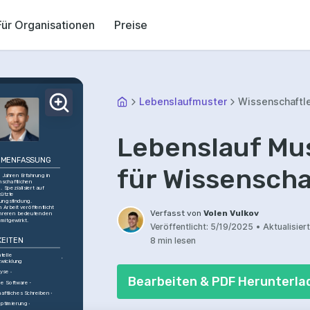
Für Organisationen
Preise
Lebenslaufmuster
Wissenschaftl
Lebenslauf Mus
MENFASSUNG
für Wissenscha
 Jahren Erfahrung in 
schaftlichen 
 Spezialisiert auf 
ützte 
ungsfindung. 
h Arbeit veröffentlicht 
Verfasst von
Volen Vulkov
hreren bedeutenden 
 mitgewirkt.
Veröffentlicht:
5/19/2025
•
Aktualisiert
8 min lesen
KEITEN
elle 
wicklung
lyse
Bearbeiten & PDF Herunterla
che Software
aftliches Schreiben
optimierung