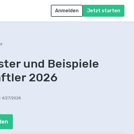
Anmelden
Jetzt starten
er
ter und Beispiele
ftler 2026
:
4/27/2026
den