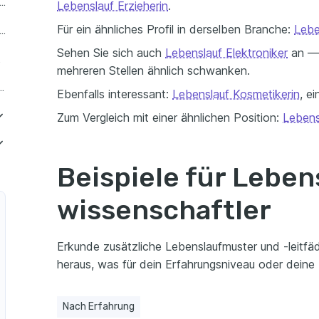
nslauf als Junior Wissenschaftler
Lebenslauf Erzieherin
.
Für ein ähnliches Profil in derselben Branche:
Lebe
nslauf als Senior Wissenschaftler
Sehen Sie sich auch
Lebenslauf Elektroniker
an — h
ftler
mehreren Stellen ähnlich schwanken.
s Erfahrener Wissenschaftler
Ebenfalls interessant:
Lebenslauf Kosmetikerin
, e
Zum Vergleich mit einer ähnlichen Position:
Lebens
nslauf als Wissenschaftlicher Berater
Beispiele für Leben
alist
slauf als Wissenschaftlicher Projektleiter
rator
wissenschaftler
slauf als Wissenschaftlicher Softwareentwickler
hekar
slauf als Wissenschaftlicher Datenanalyst
Erkunde zusätzliche Lebenslaufmuster und -leitfäd
izist
slauf als Wissenschaftlicher Laborleiter
heraus, was für dein Erfahrungsniveau oder deine R
kteur
slauf als Wissenschaftlicher Forschungsleiter
Nach Erfahrung
ograf
slauf als Wissenschaftlicher Produktentwickler