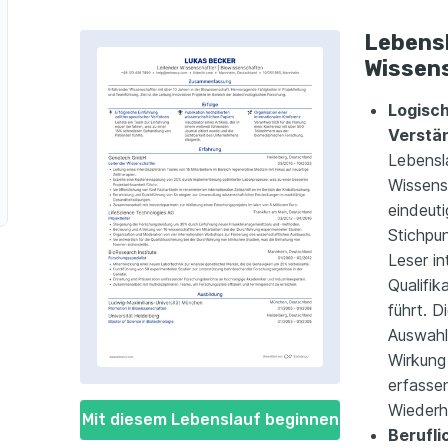
ziner
slauf als Wissenschaftlicher Qualitätsprüfer
Lebensl
Wissen
nologe
Logisch
azeut
Verstän
miker
Lebensl
Wissensc
eindeut
Stichpu
Leser i
Qualifi
führt. D
Auswahl
Wirkung
erfasse
Wiederh
Mit diesem Lebenslauf beginnen
Berufli