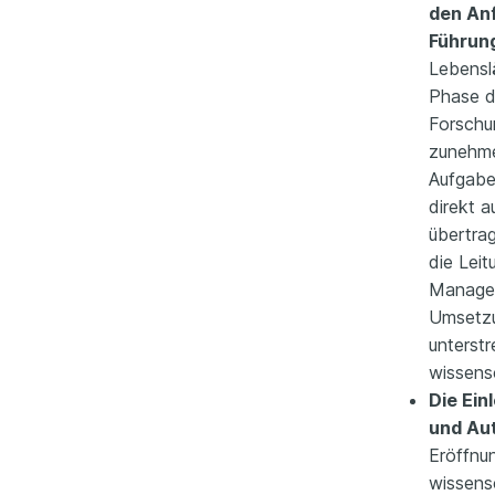
den An
Führun
Lebenslä
Phase de
Forschu
zunehme
Aufgaben
direkt a
übertrag
die Leit
Managem
Umsetzu
unterstr
wissens
Die Ein
und Aut
Eröffnun
wissensc