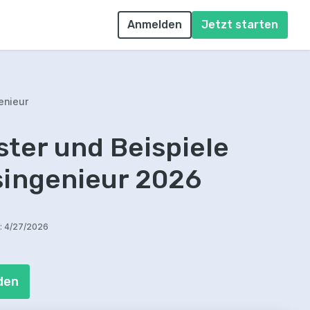
Anmelden
Jetzt starten
enieur
ter und Beispiele
singenieur 2026
:
4/27/2026
den