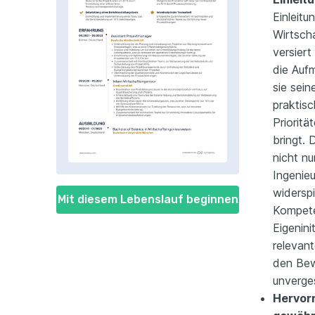
Einleitu
Wirtsch
versiert
die Auf
sie sei
praktis
Priorit
bringt. 
nicht nu
Ingenie
widersp
Mit diesem Lebenslauf beginnen
Kompete
Eigenini
relevan
den Bew
unverge
Hervorr