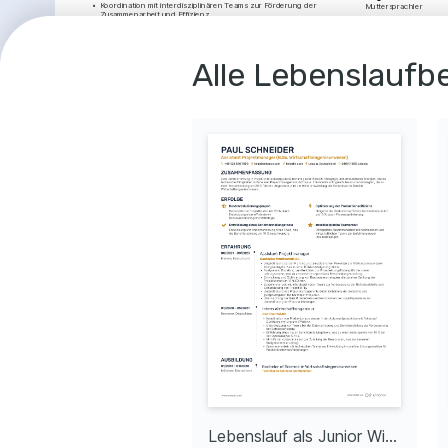
•
Koordination mit interdisziplinären Teams zur Förderung der 
Muttersprachler
Zusammenarbeit und Effizienz.
•
Durchführung detaillierter Wirtschaftlichkeitsprüfungen für neue 
ERFOLGE
Projekte.
•
Unterstützung des Projektmanagements bei der Planung und 
Effizienzsteig
Budgetierung diverser Projekte.
Prozessreorga
Alle Lebenslaufbe
Produktionsanalyst
Optimierung von 
was zu einer 15
BMW Group
Effizienz führte.
05/2015 - 05/2017
München, Deutschland
•
Analysetechniken angewendet, um Engpässe im 
Kostenredukt
Produktionsprozess zu identifizieren und zu beseitigen.
Durchführung von
•
Unterstützung bei der Entwicklung von 
eine 10%ige Redu
Prozessverbesserungsstrategien zur Maximierung der Effizienz.
Produktionskost
•
Erstellung von Berichten zur Prozessanalyse, um den 
Managementrichtlinien zu entsprechen.
Erfolgreiche 
•
Mitwirkung bei der Planung und Umsetzung von 
Strategien
Produktionsabläufen.
Entwicklung und 
Strategien zur S
AUSBILDUNG
Produktionsgesc
qualität.
Master of Science in Wirtschaftsingenieurwesen
Führung von in
Technische Universität Berlin
Teams
01/2013 - 01/2015
Berlin, Deutschland
Effektive Zusamm
Bachelor of Engineering in 
führte zur termi
Wirtschaftsingenieurwesen
effizienten Proj
Universität Leipzig
WEITERBILDU
01/2010 - 01/2013
Leipzig, Deutschland
Six Sigma Black Be
DQS Training – Umfasse
Sigma für Prozessverb
LEIDENSCHAFTEN
WEITERBILDU
Lebenslauf als Wirtschaftsingenieur mit Berufserfahrung
Lebenslauf als Junior Wirtschaftsingenieur
Technologie und 
Prozessoptimierung
Advanced CAD Des