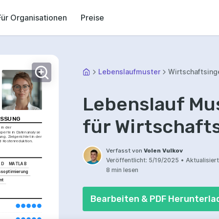
Für Organisationen
Preise
Lebenslaufmuster
Wirtschaftsing
Lebenslauf Mus
SSUNG
für Wirtschaft
in der 
perte in Datenanalyse 
ng. Zielgerichtet in der 
d Kostenreduktion.
Verfasst von
Volen Vulkov
Veröffentlicht:
5/19/2025
•
Aktualisiert
AD
MATLAB
8 min lesen
soptimierung
nt
Bearbeiten & PDF Herunterla