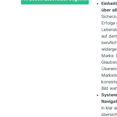
Einheit
über al
Sicherzu
Erfolge 
Lebensl
auf dem
beruflic
widerges
Marke. 
Glaubwür
Überein
Marketi
konsiste
Bild wa
System
Navigat
in klar 
übersich