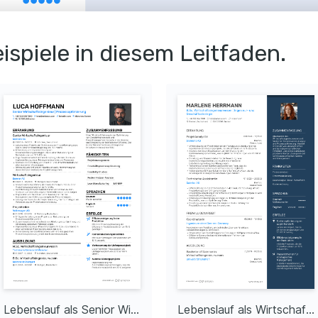
erung durch 
nisation
ispiele in diesem Leitfaden.
Fertigungsprozessen, 
%igen Verbesserung der 
ion durch Analyse
 Kostenanalysen, die 
zierung der 
en ermöglichten.
Einführung neuer 
Implementierung von 
teigerung der 
hwindigkeit und -
terdisziplinären 
enarbeit mit Teams 
ngerechten und 
ektabwicklung.
NG / KURSE
lt
nde Schulung in Six 
esserung.
NG / KURSE
Lebenslauf als Senior Wirtschaftsingenieur
Lebenslauf als Wirtschaftsingenieur Praktikant
ign