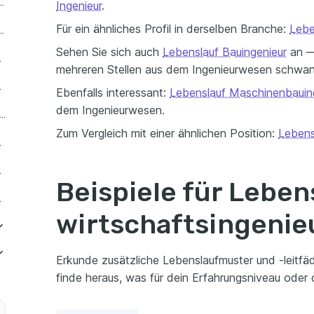
 Junior Wirtschaftsingenieur
Ingenieur
.
Für ein ähnliches Profil in derselben Branche:
Lebe
 Senior Wirtschaftsingenieur
Sehen Sie sich auch
Lebenslauf Bauingenieur
an — 
 Praktikant
mehreren Stellen aus dem Ingenieurwesen schwa
ur Trainee
Ebenfalls interessant:
Lebenslauf Maschinenbauin
dem Ingenieurwesen.
slauf als Einstiegslevel Wirtschaftsingenieur
Zum Vergleich mit einer ähnlichen Position:
Lebens
ungserfahrung
ezialisierung
Beispiele für Leben
naler Erfahrung
wirtschaftsingenie
ektmanagement
Erkunde zusätzliche Lebenslaufmuster und -leitfäd
finde heraus, was für dein Erfahrungsniveau oder d
r Automobilindustrie
uktentwicklung
- und Raumfahrtindustrie
itätskontrolle