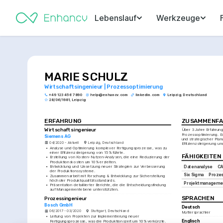
Lebenslauf
Werkzeuge
MARIE SCHULZ
Wirtschaftsingenieur | Prozessoptimierung
+49 123 456 7890
help@enhancv.com
linkedin.com
Leipzig, Deutschland
28/06/1981, Leipzig
ERFAHRUNG
ZUSAMMENFA
Wirtschaftsingenieur
Über 3 Jahre Erfahrung 
Prozessoptimierung. Ex
Siemens AG
und strategischer Planu
04/2020 - Aktuell
Leipzig, Deutschland
Effizienzsteigerung un
•
Analyse und Optimierung komplexer Fertigungsprozesse, was zu 
einer Effizienzsteigerung von 15% führte.
FÄHIGKEITEN
•
Erstellung von Kosten-Nutzen-Analysen, die eine Reduzierung der 
Produktionskosten um 10% erzielten.
•
Entwicklung und Umsetzung neuer Strategien zur Verbesserung 
Datenanalyse
C
der Produktionssysteme.
Six Sigma
Prozes
•
Zusammenarbeit mit Forschung & Entwicklung zur Sicherstellung 
höchster Produktqualitätsstandards.
Projektmanageme
•
Präsentation detaillierter Berichte, die die Entscheidungsfindung 
auf Managementebene unterstützten.
SPRACHEN
Prozessingenieur
Bosch GmbH
Deutsch
06/2017 - 03/2020
Stuttgart, Deutschland
Muttersprachler
•
Leitung von Projekten zur Implementierung neuer 
Englisch
Fertigungsprozesse, was die Produktionszeit um 10% verkürzte.