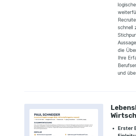
logische
weiterf
Recruite
schnell
Stichpu
Aussage
die Über
Ihre Erf
Berufser
und übe
Lebensl
Wirtsch
Erster 
Einleit