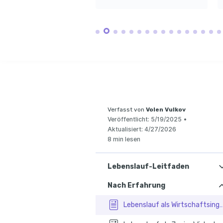
Innovation
Stets bestrebt, Betriebsabläufe 
CADFEM – Vertiefung in
durch analytische Ansätze zu 
CAD-Design und Anwe
Leidenschaft für die neuesten 
verbessern.
technologischen Entwicklungen 
und deren Umsetzung.
Reisen
Kulturelles Verständnis durch 
Reisen und Interaktion mit 
Menschen aus verschiedenen 
Kulturen.
Verfasst von
Volen Vulkov
Veröffentlicht:
5/19/2025
•
Aktualisiert:
4/27/2026
8 min lesen
Lebenslauf-Leitfaden
Nach Erfahrung
Lebenslauf als Wirtschaftsingenieur mit Be