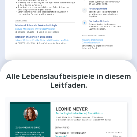
genetischer Krankheitsursachen.
neuen Systems, das den Workflow 
•
Erstellung von Datenanalysen, die signifikante Zusammenhänge 
um 30% verbesserte.
in Gen-Studien aufzeigten.
•
Koordination von Laboraktivitäten und Sicherstellung der 
Forschungsaufsicht
Einhaltung von Forschungsstandards.
•
Veröffentlichung von zwei wissenschaftlichen Artikeln in 
Betreute über 15 Doktoranden in 
renommierten Fachzeitschriften inomics.
verschiedenen biomedizinischen 
Projekten.
AUSBILDUNG
Eingeladene Rednerin
Präsentation bei der European 
Master of Science in Molekularbiologie
Scientific Conference 2022 vor über 
1.000 Teilnehmern.
Ludwig-Maximilians-Universität München
01/2010 - 01/2013
München, Deutschland
WEITERBILDUNG / KURSE
Bachelor of Science in Biomedizin
Klinische Statistik und 
Johann Wolfgang Goethe-Universität Frankfurt am Main
Datenwissenschaft
01/2007 - 01/2010
Frankfurt am Main, Deutschland
Zertifikatskurs, angeboten von der 
Universität Basel.
LEIDENSCHAFTEN
WEITERBILDUNG / KURSE
Alle Lebenslaufbeispiele in diesem
Ethische 
Literatur
Fortgeschrittene Genomik
Gesundheitsforschung
Genieße das Lesen und 
Spezialisierungskurs von Coursera in 
Diskutieren von klassischer 
Zusammenarbeit mit der Johns Hopkins 
Fasziniert von den 
Leitfaden.
und moderner Literatur.
University.
Herausforderungen und 
Lösungen in der ethischen 
Dimension der medizinischen 
Forschung.
Wandern
Leidenschaft für das Erkunden 
von Naturpfaden und 
Wanderwegen in Deutschland.