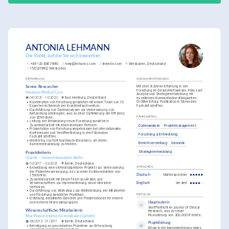
ANTONIA LEHMANN
Die Stelle, auf die Sie sich bewerben.
+49 123 456 7890
help@enhancv.com
linkedin.com
Wiesbaden, Deutschland
15/02/1992, Wiesbaden
ERFAHRUNG
ZUSAMMENFASSUNG
Mit über 8 Jahren Erfahrung in der 
Senior Researcher
Forschung im Gesundheitswesen. Fokus auf 
Fresenius Medical Care
Analyse und Strategieentwicklung mit 
04/2021 - 10/2023
Bad Homburg, Deutschland
exzellenten Kommunikationsfähigkeiten. 
Größter Erfolg: Publikation in führenden 
•
Koordination von Forschungsprojekten mit einem Team von 10 
Fachzeitschriften.
Experten im Bereich der Krankheitsprävention.
•
Durchführung von Datenanalysen zur Verbesserung von 
Behandlungsstrategien, was zu einer Optimierung der Effizienz 
FÄHIGKEITEN
von 20% führte.
•
Leitung der Entwicklung neuer Forschungsansätze in 
Zusammenarbeit mit internationalen Partnern.
Datenanalyse
Projektmanagement
•
Präsentation von Forschungsergebnissen bei internationalen 
Konferenzen und Veröffentlichung in drei führenden 
Forschung & Entwicklung
Fachzeitschriften.
•
Mentoring von fünf Nachwuchsforschern, um deren 
Berichtserstellung
Genomik
Karriereentwicklung zu fördern.
Strategieentwicklung
Projektleiterin
Charité – Universitätsmedizin Berlin
02/2017 - 03/2021
Berlin, Deutschland
SPRACHEN
•
Entwicklung eines interdisziplinären Projekts zur Verbesserung 
der Patientenversorgung, das zu einer Kostenreduktion von 
Deutsch
Muttersprachler
15% führte.
•
Zusammenarbeit mit einem Team aus Ärzten und 
Wissenschaftlern zur Implementierung neuer klinischer 
Englisch
Versiert
Verfahren.
•
Durchführung von Workshops zur Weiterbildung der Mitarbeiter 
und Förderung bewährter Praktiken.
ERFOLGE
•
Erstellung detaillierter Berichte und Präsentationen für interne 
und externe Interessengruppen.
Hauptautorin
Veröffentlicht im Journal of Clinical 
Wissenschaftliche Mitarbeiterin
Research, was zu neuer 
Finanzierung von 200.000 € führte.
Max-Planck-Institut für molekulare Genetik
06/2013 - 01/2017
Berlin, Deutschland
Projektleitung
•
Beteiligung an genomischen Projekten zur Erforschung 
Erfolg in der Implementierung eines 