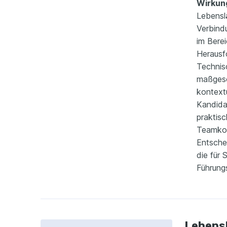
Wirkun
Lebenslä
Verbind
im Bere
Herausf
Technis
maßgesc
kontextu
Kandidat
praktis
Teamkoo
Entsche
die für 
Führungs
Lebensl