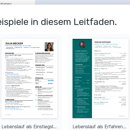
gslösungen.
Projekteinhaltung.
ispiele in diesem Leitfaden.
systems für einen um 
litätsstandards sicher.
tleistung.
ahrzeugtechnologien.
zur Entwicklung eines 
EUR.
nen, was zu einer 
sche Spezifikationen zu 
litätsstandards.
Lebenslauf als Einstiegslevel Technischer Leiter
Lebenslauf als Erfahrener Technischer Leiter
utsch (C2)