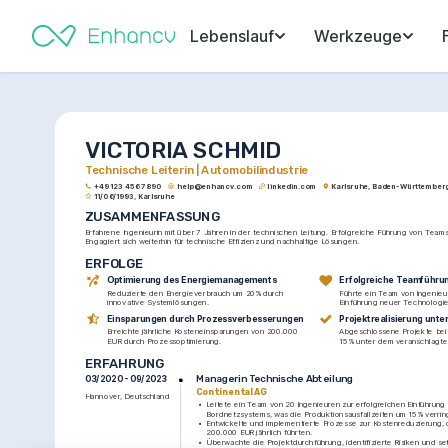
Lebenslauf
Werkzeuge
VICTORIA SCHMID
Technische Leiterin | Automobilindustrie
+49 123 456 7890
help@enhancv.com
linkedin.com
Karlsruhe, Baden-Württemberg
11/06/1993, Karlsruhe
ZUSAMMENFASSUNG
Erfahrene Ingenieurin mit über 7 Jahren in der technischen Leitung. Erfolgreiche Führung von Teams
Engagiert sich weiterhin für technische Effizienz und nachhaltige Lösungen.
ERFOLGE
Optimierung des Energiemanagements
Erfolgreiche Teamführu
Reduzierte den Energieverbrauch um 20% durch 
Führte ein Team von Ingenieu
innovative Systemlösungen.
Einführung neuer Technologi
Einsparungen durch Prozessverbesserungen
Projektrealisierung unte
Erreichte jährliche Kosteneinsparungen von 200.000 
Abgeschlossene Projekte bei
EUR durch Prozessoptimierung.
15% unter dem veranschlagte
ERFAHRUNG
Managerin Technische Abteilung
03/2020 - 09/2023
Continental AG
Hannover, Deutschland
•
Leitete ein Team von 20 Ingenieuren zur erfolgreichen Einführung 
Bordnetzsystems, was die Produktionsausfallzeiten um 15% verrin
•
Entwickelte und implementierte Prozesse zur Kostenreduzierung, 
200.000 EUR jährlich führten.
•
Überwachte die Projektdurchführung, identifizierte Risiken und se