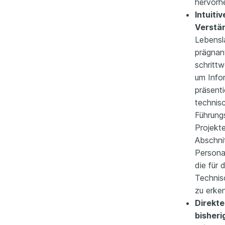
hervorh
Intuiti
Verstän
Lebensl
prägnan
schritt
um Info
präsent
technis
Führung
Projekt
Abschni
Personal
die für 
Technisc
zu erke
Direkt
bisheri