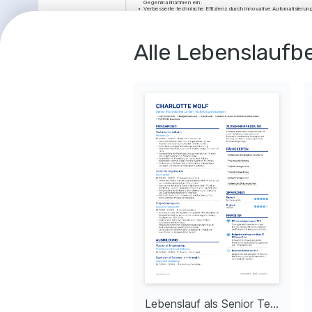
Gegenmaßnahmen ein.
•
Verbesserte technische Effizienz durch innovative Automatisierun
•
Kooperierte eng mit internen Abteilungen zur Gewährleistung der 
Senior Entwicklungsingenieurin
06/2015 - 02/2020
Bosch GmbH
Stuttgart, Deutschland
Alle Lebenslaufbe
•
Sorgte durch die Entwicklung eines effizienten Energiemanagement
20% reduzierten Energieverbrauch in Fahrzeugflotten.
•
Führte Projektbewertungen durch und stellte die Einhaltung von Qua
•
Erstellte komplexe technische Konzepte zur Steigerung der Produk
•
Leitete cross-funktionale Teams bei der Umsetzung innovativer F
Projektleiterin
05/2012 - 05/2015
Daimler AG
Sindelfingen, Deutschland
•
Verantwortlich für die Planung und Durchführung eines Projekts 
neuen Fahrassistenzsystems mit einem Budget von 5 Millionen 
•
Unterstützte das Team bei der Erreichung von Projektmeilenstei
pünktlichen Markteinführung führte.
•
Koordinierten mit Lieferanten und externen Partnern, um techni
sichern.
•
Überwachten die Einhaltung der Sicherheitsvorschriften und Qua
AUSBILDUNG
Master of Science in Maschinenbau
01/2010 - 01/2012
Technische Universität München
München, Deutschland
Bachelor of Science in Elektrotechnik
01/2006 - 01/2010
Ruprecht-Karls-Universität Heidelberg
Heidelberg, Deutschland
FÄHIGKEITEN
Lebenslauf als Junior Technischer Leiter
Lebenslauf als Senior Technischer Leiter
Projektmanagement
Teamführung
Strategisches Denken
Automatisierung
De