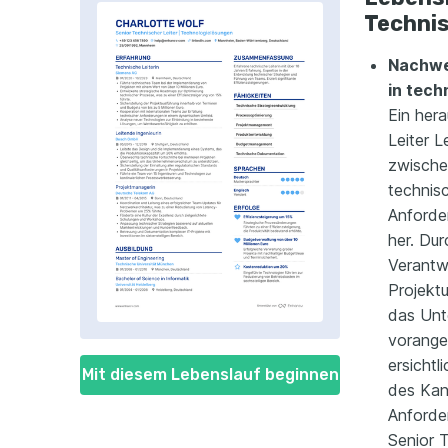
Technis
Nachwe
in tech
Ein her
Leiter L
zwischen
technis
Anforde
her. Du
Verantwo
Projektu
das Un
vorange
ersichtl
Mit diesem Lebenslauf beginnen
des Kan
Anforde
Senior 