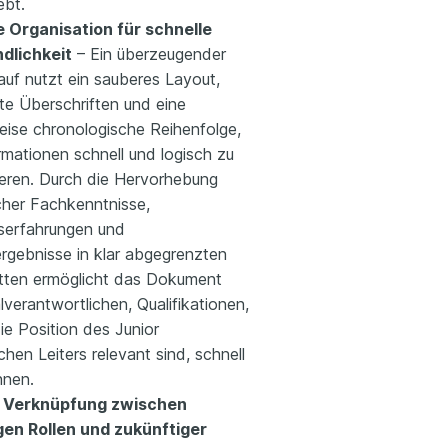
ebt.
ve Organisation für schnelle
dlichkeit
– Ein überzeugender
auf nutzt ein sauberes Layout,
te Überschriften und eine
weise chronologische Reihenfolge,
rmationen schnell und logisch zu
ieren. Durch die Hervorhebung
cher Fachkenntnisse,
serfahrungen und
ergebnisse in klar abgegrenzten
tten ermöglicht das Dokument
verantwortlichen, Qualifikationen,
die Position des Junior
hen Leiters relevant sind, schnell
nnen.
e Verknüpfung zwischen
gen Rollen und zukünftiger