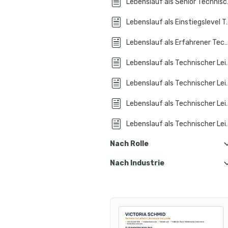
Lebensla
Lebenslauf als Einsti
Lebenslauf als Erfahrener Technisc
Lebenslauf als Technisc
Lebenslauf als Technisc
Lebenslauf als Technisch
Lebenslauf als Technis
Nach Rolle
Nach Industrie
Lebenslauf als Technische
Lebenslauf in Technis
Lebenslauf als Technisch
Lebenslauf in Technischer
Lebenslauf als Technisch
Lebenslauf in Technischer 
Lebenslauf als Technis