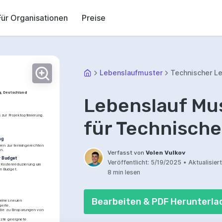
Für Organisationen
Preise
Lebenslaufmuster
Technischer Le
, Deutschland
Lebenslauf Mus
 zur Projektoptimierung. 
für Technische
ng
ren zur termingerechten 
en.
Verfasst von
Volen Vulkov
r Budget
Veröffentlicht:
5/19/2025
•
Aktualisiert
 Kostenreduzierung um 
n Budget.
8 min lesen
Bearbeiten & PDF Herunterla
eines neuen 
gerte.
die zu Einsparungen von 
tzte geeignete 