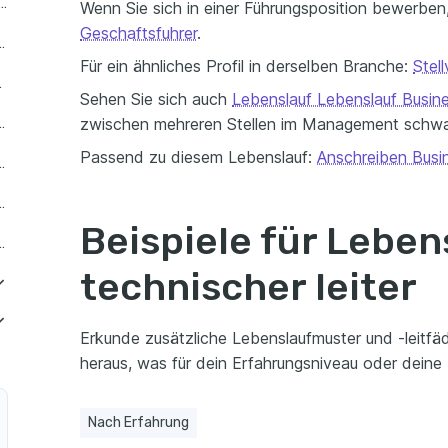
uf als Senior Technischer Leiter
Wenn Sie sich in einer Führungsposition bewerben,
Geschaftsfuhrer
.
egslevel Technischer Leiter
Für ein ähnliches Profil in derselben Branche:
Stel
her Leiter
Sehen Sie sich auch
Lebenslauf Lebenslauf Busine
zwischen mehreren Stellen im Management schw
her Leiter mit Berufserfahrung
Passend zu diesem Lebenslauf:
Anschreiben Busi
her Leiter auf mittlerer Ebene
er Leiter mit geringer Erfahrung
Beispiele für Leben
cher Leiter auf Führungsebene
technischer leiter
r Leiter für Softwareentwicklung
Erkunde zusätzliche Lebenslaufmuster und -leitfäde
cher Leiter im Maschinenbau
er Leiter für Netzwerksicherheit
heraus, was für dein Erfahrungsniveau oder deine R
 Leiter in der Automobilindustrie
er Leiter für Systemintegration
Nach Erfahrung
Leiter in der Luft- und Raumfahrt
cher Leiter für Datenanalyse