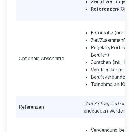
Zertifizierungen
:
Referenzen
: Opti
Fotografie (nur fall
Ziel/Zusammenfassu
Projekte/Portfolio
Berufen)
Optionale Abschnitte
Sprachen (inkl. Niv
Veröffentlichunge
Berufsverbände
Teilnahme an Konf
„Auf Anfrage erhältlic
Referenzen
angegeben werden, so
Verwendung berufs