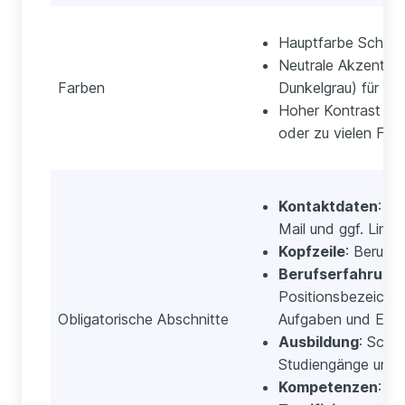
Hauptfarbe Schwarz
Neutrale Akzentfar
Farben
Dunkelgrau) für Üb
Hoher Kontrast für 
oder zu vielen Far
Kontaktdaten
: N
Mail und ggf. Linke
Kopfzeile
: Beruf 
Berufserfahrung
Positionsbezeichnu
Obligatorische Abschnitte
Aufgaben und Erfo
Ausbildung
: Schu
Studiengänge und r
Kompetenzen
: Fa