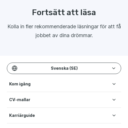
Fortsätt att läsa
Kolla in fler rekommenderade läsningar för att få
jobbet av dina drömmar.
Svenska (SE)
Kom igång
CV-mallar
Skapa CV
Priser
Karriärguide
CV-mallar
Hjälp
Enkel CV-mall
Användarvillkor