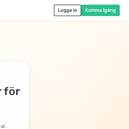
Logga in
Komma Igång
 för
ut.