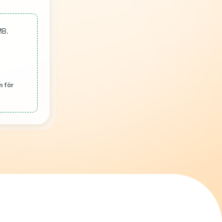
MB.
m för