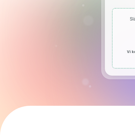
Sl
Vi k