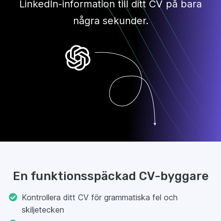
LinkedIn-information till ditt CV på bara
några sekunder.
En funktionsspäckad CV-byggare
Kontrollera ditt CV för grammatiska fel och
skiljetecken