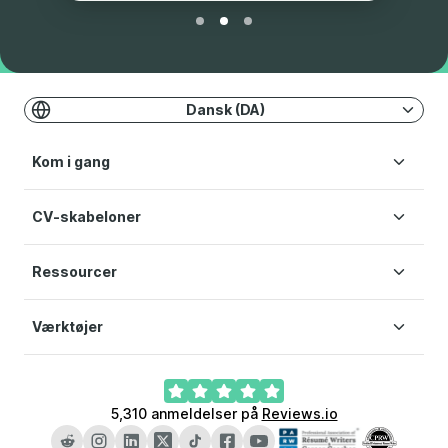
Dansk (DA)
Kom i gang
CV-skabeloner
Opret CV
Priser
Hjælp
Ressourcer
CV Skabeloner
Servicevilkår
Simpelt CV-skabelon
Privatlivspolitik
Værktøjer
Blog
Cookie præferencer
AI CV-generator
Ansøgningsbrev generator
5,310
anmeldelser på
Reviews.io
LinkedIn CV-generator