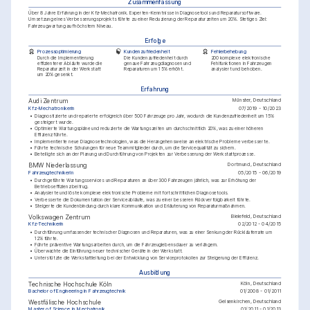
Zusammenfassung
Über 8 Jahre Erfahrung in der Kfz-Mechatronik. Experten-Kenntnisse in Diagnosetools und Reparatursoftware. 
Umsetzung eines Verbesserungsprojekts führte zu einer Reduzierung der Reparaturzeiten um 20%. Stetiges Ziel: 
Fahrzeugwartung auf höchstem Niveau.
Erfolge
Prozessoptimierung
Kundenzufriedenheit
Fehlerbehebung
Durch die Implementierung 
Die Kundenzufriedenheit durch 
200 komplexe elektronische 
effizienterer Abläufe wurde die 
genaue Fahrzeugdiagnosen und 
Fehlfunktionen in Fahrzeugen 
Reparaturzeit in der Werkstatt 
Reparaturen um 15% erhöht.
analysiert und behoben.
um 20% gesenkt.
Erfahrung
Münster, Deutschland
Audi Zentrum
Kfz-Mechatronikerin
07/2019 - 10/2023
•
Diagnostizierte und reparierte erfolgreich über 500 Fahrzeuge pro Jahr, wodurch die Kundenzufriedenheit um 15% 
gesteigert wurde.
•
Optimierte Wartungspläne und reduzierte die Wartungszeiten um durchschnittlich 20%, was zu einer höheren 
Effizienz führte.
•
Implementierte neue Diagnosetechnologien, was die Herangehensweise an elektrische Probleme verbesserte.
•
Führte technische Schulungen für neue Teammitglieder durch, um die Servicequalität zu sichern.
•
Beteiligte sich an der Planung und Durchführung von Projekten zur Verbesserung der Werkstattprozesse.
Dortmund, Deutschland
BMW Niederlassung
Fahrzeugtechnikerin
05/2015 - 06/2019
•
Durchgeführte Wartungsservices und Reparaturen an über 300 Fahrzeugen jährlich, was zur Erhöhung der 
Betriebseffizienz beitrug.
•
Analysierte und löste komplexe elektronische Probleme mit fortschrittlichen Diagnosetools.
•
Verbesserte die Dokumentation der Serviceabläufe, was zu einer besseren Rückverfolgbarkeit führte.
•
Steigerte die Kundenbindung durch klare Kommunikation und Erläuterung von Reparaturmaßnahmen.
Bielefeld, Deutschland
Volkswagen Zentrum
Kfz-Technikerin
02/2012 - 04/2015
•
Durchführung umfassender technischer Diagnosen und Reparaturen, was zu einer Senkung der Rückläuferrate um 
12% führte.
•
Führte präventive Wartungsarbeiten durch, um die Fahrzeuglebensdauer zu verlängern.
•
Überwachte die Einführung neuer technischer Geräte in der Werkstatt.
•
Unterstützte die Werkstattleitung bei der Entwicklung von Serviceprotokollen zur Steigerung der Effizienz.
Ausbildung
Köln, Deutschland
Technische Hochschule Köln
Bachelor of Engineering in Fahrzeugtechnik
01/2008 - 01/2011
Gelsenkirchen, Deutschland
Westfälische Hochschule
Master of Science in Mechatronik
01/2011 - 01/2013