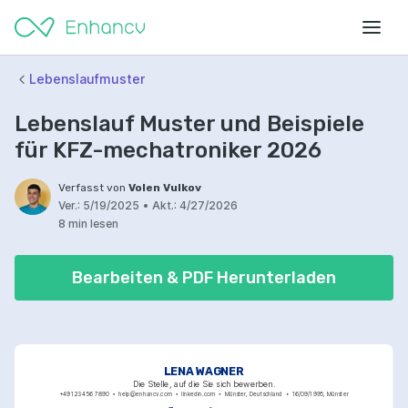
Lebenslaufmuster
Lebenslauf Muster und Beispiele
für KFZ-mechatroniker 2026
Verfasst von
Volen Vulkov
Ver.:
5/19/2025
•
Akt.:
4/27/2026
8 min lesen
Bearbeiten & PDF Herunterladen
LENA WAGNER
Die Stelle, auf die Sie sich bewerben.
+49 123 456 7890
help@enhancv.com
linkedin.com
Münster, Deutschland
16/09/1995, Münster