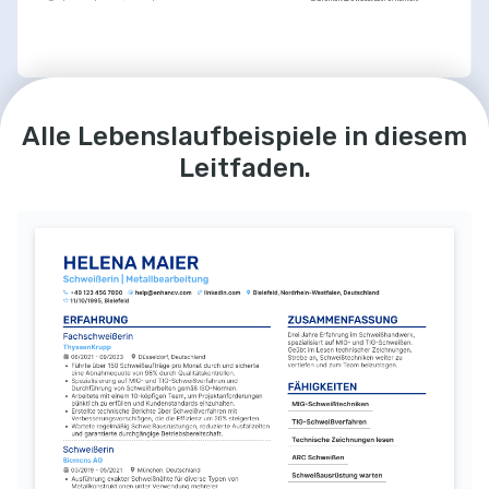
LEIDENSCHAFTEN
WEITERBILDUNG / KURSE
Metallverarbeitung
Modellflugzeuge bauen
Zertifizierung in fortgeschrittenem 
Alle Lebenslaufbeispiele in diesem
WIG-Schweißen
Interesse an der 
Bau und Konstruktion von 
Weiterentwicklung und 
maßstabsgetreuen 
Erhalten von der SLV Duisburg für 
Innovation in der 
Modellflugzeugen als 
Fachkenntnisse im WIG-Schweißen.
Leitfaden.
Metallverarbeitung und 
Freizeitbeschäftigung.
Kurs: Qualitätskontrolle in der 
Schweißtechnik.
Fertigung
Fotografie
Absolviert bei TÜV Rheinland zur 
Fotografieren von technischen 
Verbesserung der Kontrollstandards.
Architekturen und Maschinen als 
kreativer Ausdruck.