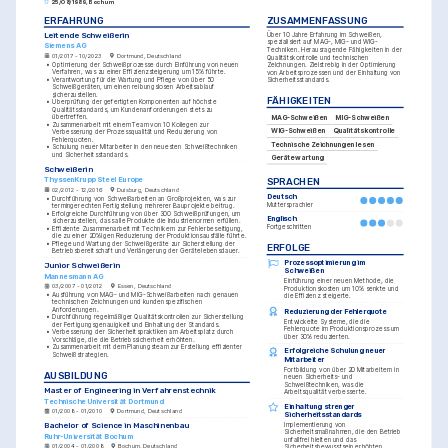
25/08/1989, Bochum
ERFAHRUNG
ZUSAMMENFASSUNG
Leitende Schweißerin
Über 10 Jahre Erfahrung im Schweißen, 
spezialisiert auf MAG-, MIG- und WIG-
Siemens AG
Techniken. Herausragende Fähigkeiten in der 
01/2017 - 10/2023
Dortmund, Deutschland
Qualitätskontrolle und technischen 
•
Optimierung der Schweißprozesse durch Einführung von neuen 
Zeichnungen. Zielstrebig in der Optimierung 
Verfahren, was zu einer Effizienzsteigerung um 15% führte.
von Arbeitsprozessen und der Einhaltung von 
•
Verantwortung für die Wartung und Pflege von über 50 
Sicherheitsstandards.
Schweißgeräten, um einen reibungslosen Arbeitsablauf 
sicherzustellen.
FÄHIGKEITEN
•
Überprüfung der gefertigten Komponenten auf höchste 
Qualitätsstandards, um Kundenanforderungen stets zu 
übertreffen.
MAG-Schweißen
MIG-Schweißen
•
Zusammenarbeit mit einem Team von 10 Kollegen zur 
WIG-Schweißen
Qualitätskontrolle
Verbesserung der Prozessqualität und Reduzierung von 
Fehlerquoten.
Technische Zeichnungen lesen
•
Schulung neuer Mitarbeiter in den neuesten Schweißtechniken 
und Sicherheitsstandards.
Gerätewartung
Schweißerin
ThyssenKrupp Steel Europe
SPRACHEN
02/2012 - 12/2016
Duisburg, Deutschland
Deutsch
•
Durchführung von Schweißarbeiten an Großprojekten, was zur 
Muttersprachler
termingerechten Fertigstellung mehrerer Bauprojekte beitrug.
•
Erfolgreiche Durchführung von über 300 Schweißprüfungen, um 
Englisch
sicherzustellen, dass alle Produkte die Industrienormen erfüllen.
Fortgeschritten
•
Effiziente Zusammenarbeit mit Technikern zur Fehlerbeseitigung, 
die zu einer 20%igen Reduzierung der Produktionsausfälle führte.
•
Pflege und Wartung der Schweißgeräte zur Sicherstellung der 
ERFOLGE
Betriebsbereitschaft und Verlängerung der Gerätelebensdauer.
Prozessoptimierung im 
Junior Schweißerin
Schweißen
Mannesmann AG
Einführung einer neuen Methode, die 
03/2007 - 01/2012
Essen, Deutschland
Produktionskosten um 10% senkte und 
•
Ausführung von MAG- und MIG-Schweißarbeiten nach genauen 
die Effizienz steigerte.
technischen Zeichnungen und kundenspezifischen 
Anforderungen.
Reduzierung der Fehlerquote
•
Durchführung regelmäßiger Qualitätskontrollen zur Sicherstellung 
Entwickelte Systeme, die die 
der Fertigungsgenauigkeit und Einhaltung der Standards.
Fehlerquote im Produktionsprozess um 
•
Verbesserung der Sicherheitspraktiken am Arbeitsplatz durch 
über 30% reduzierten.
Vorschläge, die die Betriebssicherheit erhöhten.
•
Zusammenarbeit mit dem Planungsteam zur Erstellung effizienter 
Erfolgreiche Schulung neuer 
Schweißstrategien.
Mitarbeiter
Fortbildung von über 20 Mitarbeitern in 
AUSBILDUNG
neuen Sicherheits- und 
Schweißtechniken, was die 
Master of Engineering in Verfahrenstechnik
Arbeitsqualität verbesserte.
Technische Universität Dortmund
Einhaltung strenger 
01/2008 - 01/2010
Dortmund, Deutschland
Sicherheitsstandards
Bachelor of Science in Maschinenbau
Implementierung von 
Sicherheitsmaßnahmen, die den Betrieb 
Ruhr-Universität Bochum
unfallfrei hielten und das 
01/2004 - 01/2008
Bochum, Deutschland
Sicherheitsbewusstsein erhöhten.