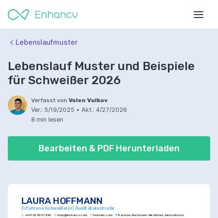
Lebenslaufmuster
Lebenslauf Muster und Beispiele
für Schweißer 2026
Verfasst von
Volen Vulkov
Ver.:
5/19/2025
•
Akt.:
4/27/2026
8 min lesen
Bearbeiten & PDF Herunterladen
LAURA HOFFMANN
Erfahrene Schweißerin | Qualitätskontrolle
+49 123 456 7890
help@enhancv.com
linkedin.com
Bochum, Nordrhein-Westfalen, Deutschland