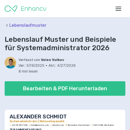
Lebenslaufmuster
Lebenslauf Muster und Beispiele
für Systemadministrator 2026
Verfasst von
Volen Vulkov
Ver.:
5/19/2025
•
Akt.:
4/27/2026
8 min lesen
Bearbeiten & PDF Herunterladen
ALEXANDER SCHMIDT
Systemadministrator | Netzwerkspezialist
+49 123 456 7890
help@enhancv.com
linkedin.com
Wiesbaden, Deutschland
19/07/1986, Wiesbaden
ZUSAMMENFASSUNG