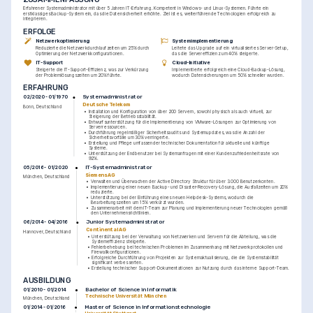
Erfahrener Systemadministrator mit über 5 Jahren IT-Erfahrung. Kompetent in Windows- und Linux-Systemen. Führte ein 
erstklassiges Backup-System ein, das die Datensicherheit erhöhte. Ziel ist es, weiterführende Technologien erfolgreich zu 
integrieren.
ERFOLGE
Netzwerkoptimierung
Systemimplementierung
Reduzierte die Netzwerkdurchlaufzeiten um 25% durch 
Leitete das Upgrade auf ein virtualisiertes Server-Setup, 
Optimierung der Netzwerkkonfigurationen.
das die Servereffizienz um 40% steigerte.
IT-Support
Cloud-Initiative
Steigerte die IT-Support-Effizienz, was zur Verkürzung 
Implementierte erfolgreich eine Cloud-Backup-Lösung, 
der Problemlösungszeiten um 20% führte.
wodurch Datensicherungen um 50% schneller wurden.
ERFAHRUNG
Systemadministrator
02/2020 - 01/1970
Deutsche Telekom
Bonn, Deutschland
•
Installation und Konfiguration von über 200 Servern, sowohl physisch als auch virtuell, zur 
Steigerung der Betriebsstabilität.
•
Entwurfsunterstützung für die Implementierung von VMware-Lösungen zur Optimierung von 
Serverressourcen.
•
Durchführung regelmäßiger Sicherheitsaudits und Systemupdates, was die Anzahl der 
Sicherheitsvorfälle um 30% verringerte.
•
Erstellung und Pflege umfassender technischer Dokumentation für aktuelle und künftige 
Systeme.
•
Unterstützung der Endbenutzer bei Systemanfragen mit einer Kundenzufriedenheitsrate von 
92%.
IT-Systemadministrator
05/2016 - 01/2020
Siemens AG
München, Deutschland
•
Verwalten und Überwachen der Active Directory Struktur für über 3.000 Benutzerkonten.
•
Implementierung einer neuen Backup- und Disaster-Recovery-Lösung, die Ausfallzeiten um 20% 
reduzierte.
•
Unterstützung bei der Einführung eines neuen Helpdesk-Systems, wodurch die 
Bearbeitungszeiten um 15% verkürzt wurden.
•
Zusammenarbeit mit dem IT-Team zur Planung und Implementierung neuer Technologien gemäß 
den Unternehmensrichtlinien.
Junior Systemadministrator
06/2014 - 04/2016
Continental AG
Hannover, Deutschland
•
Unterstützung bei der Verwaltung von Netzwerken und Servern für die Abteilung, was die 
Systemeffizienz steigerte.
•
Fehlerbehebung bei technischen Problemen im Zusammenhang mit Netzwerkprotokollen und 
Firewallkonfigurationen.
•
Erfolgreiche Durchführung von Projekten zur Systemaktualisierung, die die Systemstabilität 
signifikant verbesserten.
•
Erstellung technischer Support-Dokumentationen zur Nutzung durch das interne Support-Team.
AUSBILDUNG
Bachelor of Science in Informatik
01/2010 - 01/2014
Technische Universität München
München, Deutschland
Master of Science in Informationstechnologie
01/2014 - 01/2016