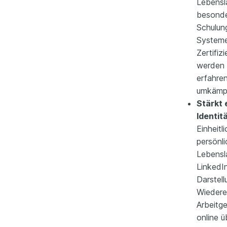
Lebensl
besonder
Schulun
Systeme
Zertifiz
werden 
erfahren
umkämpf
Stärkt 
Identit
Einheitl
persönl
Lebensla
LinkedIn
Darstel
Wiedere
Arbeitge
online ü