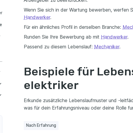
Arbeitgeber zu beeindrucken.
Wenn Sie sich in der Wartung bewerben, werfen Si
er
Handwerker
.
le
Für ein ähnliches Profil in derselben Branche:
Mech
Runden Sie Ihre Bewerbung ab mit
Handwerker
.
r
Passend zu diesem Lebenslauf:
Mechaniker
.
ender
nslauf als Elektriker Praktikant
Beispiele für Leben
r
elektriker
udetechnik
Erkunde zusätzliche Lebenslaufmuster und -leitfäde
e-Elektriker
echnik
was für dein Erfahrungsniveau oder deine Rolle fun
nslauf in Energieanlagenelektriker
chnik
Nach Erfahrung
n Elektriker im Handwerk
lauf als Elektriker für Energie- und Gebäudetechnik