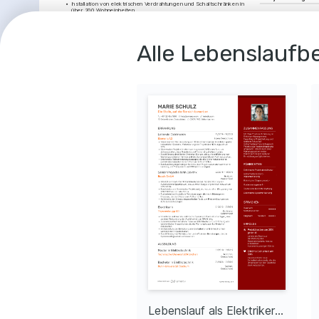
•
Installation von elektrischen Verdrahtungen und Schaltschränken in 
über 200 Wohneinheiten.
•
Inspektion und Behebung von Sicherheitsmängeln und 
SPRACHEN
Gewährleistung der Einhaltung aller relevanten Normen.
•
Anleitung eines Teams von 5 Nachwuchstechniker*innen bei der 
Deutsch
Implementierung neuer Systeme.
Muttersprachler
Alle Lebenslaufbe
•
Optimierung der Instandhaltungsprotokolle, was die Effizienz um 
15% steigerte.
Englisch
Versiert
Elektrotechnikerin
RWE AG
ERFOLGE
06/2009 - 12/2013
Essen, Deutschland
•
Planung und Installation von elektrischen Anlagen für 
Projektleitun
Neubauprojekte, darunter mehrere Schulen und Bürogebäude.
Leitung von Proj
•
Durchführung regelmäßiger Wartungen und Inspektionen, um 
niedrigerem Bud
Systemstörungen vorzubeugen.
effiziente Ress
•
Erstellung detaillierter Berichte über durchgeführte Arbeiten und 
Sicherheitsüberprüfungen.
Sicherheitsaud
•
Sicherstellung einer schnellen Problemlösung bei elektrischen 
Störungen, was die Kundenzufriedenheit um 30% steigerte.
Überwachung und
Sicherheitsprotok
Erhöhung der Co
AUSBILDUNG
führte.
Master of Science in Elektrotechnik
Kundenzufried
Technische Universität Berlin
Optimierung der 
01/2011 - 01/2013
Berlin, Deutschland
zu einer Steigeru
Kundenzufrieden
Bachelor of Science in Elektrotechnik
resultierte.
Rheinisch-Westfälische Technische Hochschule Aachen
01/2007 - 01/2011
Aachen, Deutschland
LEIDENSCHAFTEN
ERFOLGE
Lebenslauf als Elektriker mit Berufserfahrung
Lebenslauf als Elektriker Leiter
Erneuerbare Energien
Wandern
Reduktion von