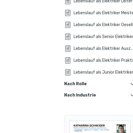
Lebenslauf als Elektriker Leiter
Lebenslauf als Elektriker Meist
Lebenslauf als Elektriker Gesel
Lebenslauf als Senior Elektrike
Lebenslauf als Elektriker Auszubild
Lebe
Lebenslauf als Junior Elektrike
Nach Rolle
Nach Industrie
Lebenslauf als Elektriker für Gebä
Lebenslauf in Industri
Lebenslauf als Elektriker für Automatisierungst
Lebe
Lebenslauf als Elektriker für Betriebste
Lebenslauf i
Lebens