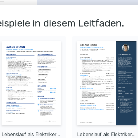
ispiele in diesem Leitfaden.
g bei Großprojekten
ekten mit 20% 
getaufwand durch 
ourcennutzung.
it Erfolg
 Verbesserung der 
olle, was zu einer 
mpliance-Rate um 15% 
enheit gesteigert
Serviceprozesse, was 
ng der 
heit um 25% 
Lebenslauf als Elektriker Meister
Lebenslauf als Elektriker Geselle
 Ausfallzeiten