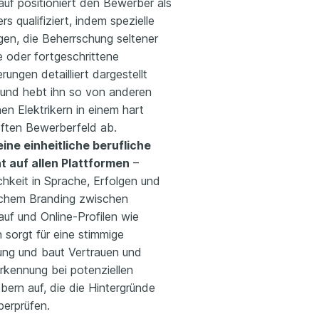
auf positioniert den Bewerber als
s qualifiziert, indem spezielle
gen, die Beherrschung seltener
 oder fortgeschrittene
ierungen detailliert dargestellt
und hebt ihn so von anderen
en Elektrikern in einem hart
ten Bewerberfeld ab.
eine einheitliche berufliche
ät auf allen Plattformen
–
ichkeit in Sprache, Erfolgen und
ichem Branding zwischen
uf und Online-Profilen wie
 sorgt für eine stimmige
lung und baut Vertrauen und
rkennung bei potenziellen
bern auf, die die Hintergründe
berprüfen.