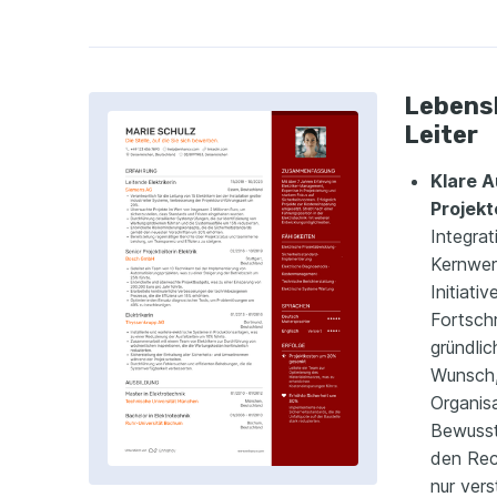
Lebensl
Leiter
Klare A
Projek
Integrat
Kernwer
Initiati
Fortschr
gründli
Wunsch,
Organis
Bewussts
den Rec
nur vers