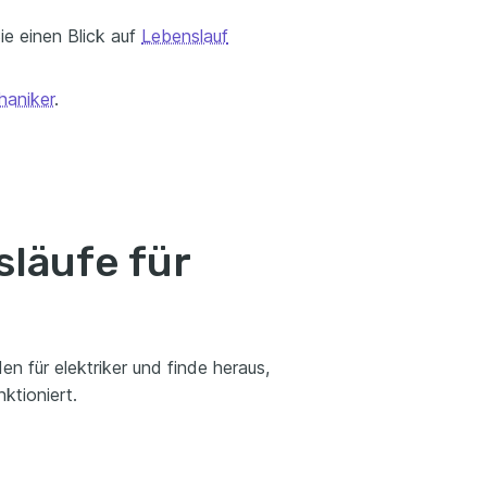
e einen Blick auf
Lebenslauf
aniker
.
släufe für
n für elektriker und finde heraus,
ktioniert.