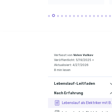
Intensives Interesse an 
Regelmäßiges Wandern und 
Proaktive Wartun
nachhaltigen Energien und 
Erkunden von Naturlandschaften 
implementiert, um
deren Integration in bestehende 
zur Entspannung und Inspiration.
Produktionsstätt
elektrische Systeme.
verringern.
Elektronik-Reparaturen
WEITERBILDU
Faszination für die Reparatur 
und Modifizierung von 
Zertifikat in Elekt
Unterhaltungselektronik in der 
Freizeit.
Angeboten vom TÜV Rhe
auf die Anwendung von
elektrischen Inspektio
Fortgeschrittenes 
Projektmanagemen
Kurs von der IHK Berli
Techniken im Projekt
Verfasst von
Volen Vulkov
Veröffentlicht:
5/19/2025
•
Aktualisiert:
4/27/2026
8 min lesen
Lebenslauf-Leitfaden
Nach Erfahrung
Lebenslauf als Elektriker