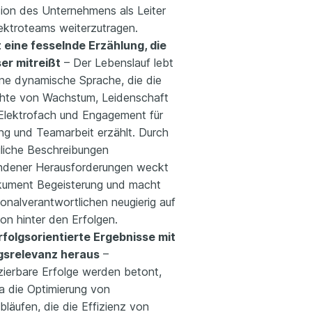
sion des Unternehmens als Leiter
lektroteams weiterzutragen.
 eine fesselnde Erzählung, die
er mitreißt
– Der Lebenslauf lebt
ine dynamische Sprache, die die
hte von Wachstum, Leidenschaft
 Elektrofach und Engagement für
ng und Teamarbeit erzählt. Durch
liche Beschreibungen
ndener Herausforderungen weckt
ument Begeisterung und macht
onalverantwortlichen neugierig auf
on hinter den Erfolgen.
erfolgsorientierte Ergebnisse mit
gsrelevanz heraus
–
zierbare Erfolge werden betont,
a die Optimierung von
bläufen, die die Effizienz von