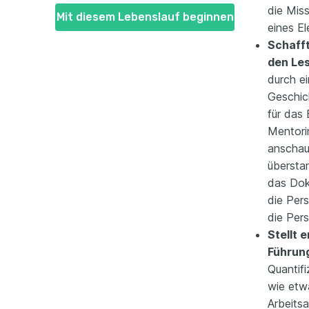
die Mis
Mit diesem Lebenslauf beginnen
eines E
Schafft
den Les
durch e
Geschic
für das
Mentori
anschau
übersta
das Dok
die Pers
die Pers
Stellt 
Führun
Quantifi
wie etw
Arbeitsa