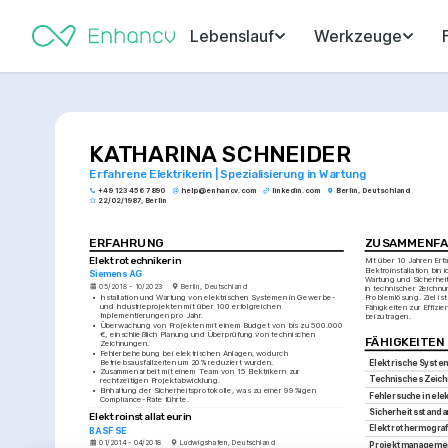
Lebenslauf
Werkzeuge
KATHARINA SCHNEIDER
Erfahrene Elektrikerin | Spezialisierung in Wartung
+49 123 456 7890
help@enhancv.com
linkedin.com
Berlin, Deutschland
22/02/1987, Berlin
ERFAHRUNG
ZUSAMMENFA
Elektrotechnikerin
Mit über 10 Jahren Erfa
Elektroinstallation bin i
Siemens AG
Wartung und Sicherheit
05/2018 - 10/2023
Berlin, Deutschland
in technischer Zeichn
•
Installation und Wartung von elektrischen Systemen in Gewerbe- 
Problemlösung. Ziel ist
und Industrieprojekten mit über 100 erfolgreichen 
Fähigkeiten zur Effizie
Implementierungen pro Jahr.
beizutragen.
•
Überwachung von Projekten mit einem Budget von bis zu 500.000 
€, einschließlich Planung und Überprüfung von technischen 
FÄHIGKEITEN
Zeichnungen.
•
Fehlerbehebung bei elektrischen Anlagen, wodurch 
Betriebsausfallzeiten um 20% reduziert wurden.
Elektrische System
•
Zusammenarbeit mit einem Team von 15 Elektrikern zur 
Technisches Zeic
rechtzeitigen Projektabwicklung.
•
Einhaltung der Sicherheitsprotokolle, was zu einer 99%igen 
Fehlersuche in el
Compliance-Rate führte.
Sicherheitsstanda
Elektroinstallateurin
Elektrothermograf
BASF SE
01/2014 - 04/2018
Ludwigshafen, Deutschland
Projektmanageme