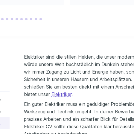
gsstrategien 
 Ausfallzeiten in 
en um 30% zu 
NG / KURSE
rothermografie
inland spezialisiert 
 Thermografie bei 
nen.
t
n zu Methoden und 
management.
Elektriker sind die stillen Helden, die unser mode
würde unsere Welt buchstäblich im Dunkeln stehen.
wir immer Zugang zu Licht und Energie haben, son
Sicherheit in unseren Häusern und Arbeitsplätzen. 
schließen Sie am besten direkt mit einem Anschre
bietet unser
Elektriker
.
Ein guter Elektriker muss ein geduldiger Problemlö
Werkzeug und Technik umgeht. In deiner Bewerbu
präzises Arbeiten und ein scharfer Blick für Detai
 mit Berufserfahrung
Elektriker CV sollte diese Qualitäten klar herausst