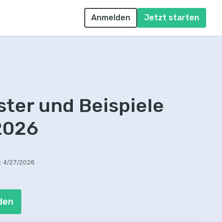
Anmelden
Jetzt starten
ter und Beispiele
 2026
:
4/27/2026
den