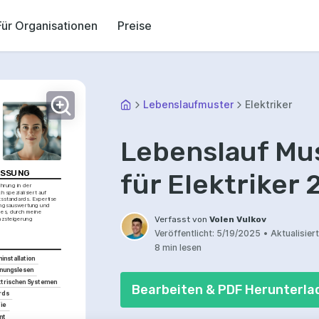
Für Organisationen
Preise
Lebenslaufmuster
Elektriker
Lebenslauf Mus
SSUNG
für Elektriker
hrung in der 
ch spezialisiert auf 
sstandards. Expertise 
ungsauswertung und 
 es, durch meine 
Verfasst von
Volen Vulkov
nzsteigerung 
Veröffentlicht:
5/19/2025
•
Aktualisiert
8 min lesen
installation
hnungslesen
ektrischen Systemen
Bearbeiten & PDF Herunterla
rds
ie
nt