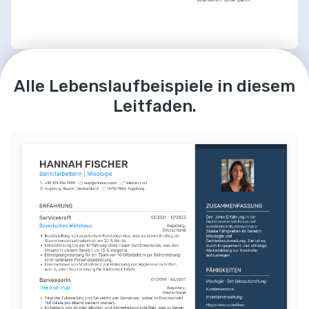
LEIDENSCHAFTEN
ERFOLGE
Alle Lebenslaufbeispiele in diesem
Kunst der 
Reisen
Schulung neuer Mitarbeiter
Cocktailzubereitung
Erkundung neuer Kulturen und 
Schulte erfolgreich neue Mitarbeiter, 
Geschmäcker, um meine 
Leidenschaft für die Kreation 
was zur Reduzierung der 
Leitfaden.
Barkeeper-Kenntnisse zu 
und Perfektionierung neuer 
Einarbeitungszeit um 20% führte.
erweitern.
und klassischer Cocktails.
WEITERBILDUNG / KURSE
Gastronomie
Interesse an der Gastronomie 
Fortgeschrittene Mixologie
als Ganzes, besonders an der 
Verbesserung von 
Ein Kurs von der Deutschen Barkeeper 
Serviceerfahrungen.
Akademie, fokussiert auf innovative 
Cocktailkreationen und Techniken.
Zertifikat in Getränkemanagement
Abschluss des Programms bei der European 
Bartender School, spezialisiert auf 
betriebswirtschaftliche Aspekte des 
Barbetriebs.