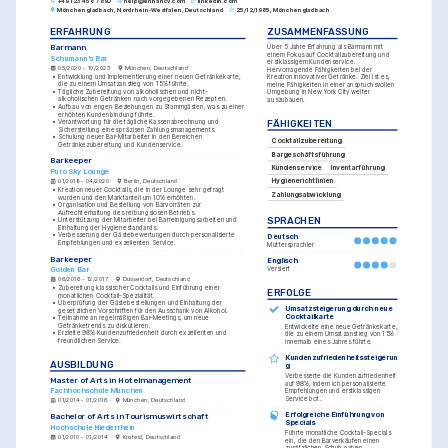
+49 123 456 7890
help@enhancv.com
linkedin.com
Mönchengladbach, Nordrhein-Westfalen, Deutschland
25/12/1985, Mönchengladbach
ERFAHRUNG
ZUSAMMENFASSUNG
Barmann
Über 5 Jahre Erfahrung als Barmann mit 
einem Fokus auf Cocktailzubereitung und 
Schumann's Bar
erstklassigem Kundenservice. 
05/2020 - 10/2023
München, Deutschland
Hervorragende Fähigkeiten bei der 
•
Entwicklung und Implementierung einer neuen Getränkekarte, 
Kreation innovativer Getränke. Ziel ist es, 
die zu einem Umsatzanstieg von 15% führte.
meine Fähigkeiten in einer anspruchsvollen 
•
Tägliche Zubereitung von alkoholischen und nicht-
Umgebung in New York City weiter 
alkoholischen Getränken nach vorgegebenen Rezepten.
auszubauen.
•
Aufbau von engen Beziehungen zu Stammgästen, was zu einer 
erhöhten Kundenbindung führte.
FÄHIGKEITEN
•
Verantwortung für die tägliche Kassenabrechnung und 
Sicherstellung eines präzisen Zahlungsmanagements.
•
Schulung neuer Bar-Mitarbeiter in den Bereichen 
Cocktailzubereitung
Getränkezubereitung und Kundenservice.
Bargeschäftsführung
Barkeeper
Kundenservice
Inventarführung
Puro Sky Lounge
Hygienerichtlinien
01/2018 - 04/2020
Berlin, Deutschland
•
Kreation neuer Cocktails, die in der Lounge sehr gefragt 
Zahlungsabwicklung
wurden und den Marktanteil um 10% erhöhten.
•
Organisation und Bestellung von Barvorräten zur 
Aufrechterhaltung des reibungslosen Betriebs.
SPRACHEN
•
Unterstützung der Mitarbeiter bei Barreinigungsarbeiten und 
Einhaltung der Hygienestandards.
•
Verbesserung der Gästebewertungen durch personalisierte 
Deutsch
Empfehlungen und exzellenten Service.
Muttersprachler
Barkeeper
Englisch
Golden Bar
Versiert
06/2016 - 12/2017
Düsseldorf, Deutschland
•
Zubereitung klassischer Cocktails und Einführung einer 
ERFOLGE
monatlichen Cocktail-Spezialität.
•
Überprüfung der Gästebestellungen und Einhaltung der 
Umsatzsteigerung durch neue 
gesetzlichen Vorschriften für den Ausschank von Alkohol.
Cocktailkarte
•
Teilnahme an regelmäßigen Bar-Meetings, um neue 
Getränketrends zu diskutieren.
Entwickelte eine neue Getränkekarte, 
•
Erzielte 98% Kundenzufriedenheit durch exzellenten und 
die zu einem Umsatzanstieg von 15% 
freundlichen Service.
innerhalb eines Jahres führte.
Kundenzufriedenheitssteigerun
AUSBILDUNG
g
Verbesserte die Kundenzufriedenheit 
Master of Arts in Hotelmanagement
auf 98%, indem ich personalisierte 
Fachhochschule München
Empfehlungen und erstklassigen 
Service bot.
01/2014 - 01/2016
München, Deutschland
Erfolgreiche Einführung von 
Bachelor of Arts in Tourismuswirtschaft
Specials
Hochschule Niederrhein
Führte monatliche Cocktail-Specials 
01/2010 - 01/2014
Krefeld, Deutschland
ein, die den Barverkäufen einen 
zusätzlichen Schub gaben.