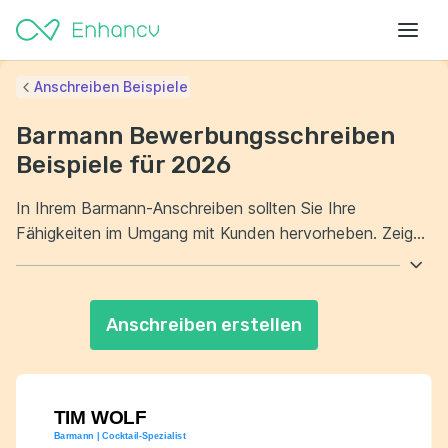
Anschreiben Beispiele
Barmann Bewerbungsschreiben
Beispiele für 2026
In Ihrem Barmann-Anschreiben sollten Sie Ihre
Fähigkeiten im Umgang mit Kunden hervorheben. Zeigen
Sie, wie Ihre Erfahrung in der Branche Sie zu einem
wertvollen Teammitglied macht. Verdeutlichen Sie im
Barmann-Anschreiben auch Ihre Flexibilität und
Anschreiben erstellen
Zuverlässigkeit. Diese Eigenschaften sind entscheidend
für den Erfolg in einem dynamischen Arbeitsumfeld.
TIM WOLF
Barmann | Cocktail-Spezialist