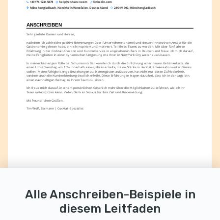
+49 176 1234 5678
help@enhancv.com
linkedin.com
Mönchengladbach, Nordrhein-Westfalen, Deutschland
24/01/1990, Mönchengladbach
ANSCHREIBEN
Sehr geehrte Damen und Herren,
nachdem ich zahlreiche positive Bewertungen über [Unternehmensname] und dessen innovativen Ansatz für die 
Gastronomie gelesen habe, bin ich inspiriert und motiviert, Teil Ihres Teams zu werden. Mit über fünf Jahren 
Erfahrung in der Cocktail-Kreation und Kundenservice in angesehenen Bars in Deutschland freue ich mich darauf, 
meine Fähigkeiten in einer dynamischen Umgebung wie Ihrer in New York City weiter auszubauen.
In meiner bisherigen Rolle bei Schumann's Bar konnte ich durch die Einführung einer neuen Getränkekarte, die 
einen Umsatzanstieg von 15% innerhalb eines Jahres erzielte, meine Stärke in der Getränkekreation unter Beweis 
stellen. Meine Fähigkeit, enge Beziehungen zu Stammgästen aufzubauen, hat nicht nur deren Zufriedenheit, 
sondern auch die Kundenbindung deutlich erhöht. Diese Erfahrungen tragen dazu bei, dass ich in der Lage bin, 
einen nachhaltigen Beitrag zu Ihrem Team zu leisten.
Ich freue mich darauf, in einem persönlichen Gespräch mehr über die Möglichkeiten zu erfahren, wie ich Ihr 
Team unterstützen kann. Vielen Dank im Voraus für Ihre Zeit und Rückmeldung.
Mit freundlichen Grüßen,
Tim Wolf, Barmann | Cocktail-Spezialist
Alle Anschreiben-Beispiele in
diesem Leitfaden